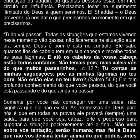
educação eu adquiri, ou quantas pessoas estão em meu
círculo de influência. Precisamos focar no suprimento
ilimitado do Deus a quem servimos. El Shaddai – o Deus
provedor irá nos dar o que precisarmos no momento em que
precisarmos.
“Tudo vai passar”. Todas as situações que estamos vivendo
neste momento vão passar, não ficaremos na situação atual
pra sempre. Deus é bom e está no controle. Ele sabe
quantos fios de cabelo tem em sua cabeça e recolhe todas
as suas lágrimas
.
E até os cabelos da vossa cabeça
estão todos contados. Não temais pois; mais valeis vós
do que muitos passarinhos.
Lc 12.7;
Tu contas as
minhas vagueações; põe as minhas lágrimas no teu
odre. Não estão elas no teu livro?
(Salmo 56.8) Ele tem
profundo conhecimento do que você passou, do que você
está passando e do que ainda irá passar
Somente por você não conseguir ver uma saída, não
significa que ela não exista. As promessas de Deus para
nós é que em todas as provas ele proverá (sempre) uma
saída, para que você seja capaz, forte e poderoso para
suportar a situação pacientemente até o final.
Não veio
sobre vós tentação, senão humana; mas fiel é Deus,
que não vos deixará tentar acima do que podeis, antes