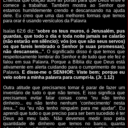
Entenda que oração abre as portas para que Deus entre e
comece a trabalhar. Também mostra ao Senhor que
estamos humildemente crendo e descansando na ajuda
dele. Eu creio que uma das melhores formas que temos
para orar é usando versículos da Palavra
Isaías 62:6 diz: “
sobre os teus muros, ó Jerusalém, pus
guardas, que todo o dia e toda noite jamais se calarão
(não estarão em silêncio); vós (os que são seus servos)
os que fareis lembrado o Senhor (e suas promessas),
não descanseis...”
. O significado disso é que temos que
respeitosamente lembrar do Senhor e de tudo que ele fez e
falou em sua Palavra. Porque a Bíblia diz que Deus está
ativamente em alerta cuidando para o cumprimento de sua
Palavra.
E disse-me o SENHOR: Viste bem; porque eu
velo sobre a minha palavra para cumpri-la.
(Jr. 1.12)
Outra atitude que precisamos tomar é parar de fazer um
inventário de tudo o que não temos. E isso significa que
precisamos evitar falar coisas como “eu não tenho
dinheiro... eu não tenho nenhum ‘conhecimento’ nesta
área...” ou “eu não tenho ninguém para me ajudar”. Eu
aprendi que tudo o que preciso para ser bem sucedido é ter
Deus ao meu lado. Não devemos medir isso pela
quantidade de dinheiro que temos no banco, quanta