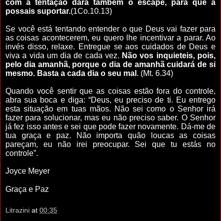
com a tentação dará também o escape, para que a
possais suportar.
(1Co.10.13)
Se você está tentando entender o que Deus vai fazer para
as coisas acontecerem, eu quero lhe incentivar a parar. Ao
invés disso, relaxe. Entregue se aos cuidados de Deus e
viva a vida um dia de cada vez.
Não vos inquieteis, pois,
pelo dia amanhã, porque o dia de amanhã cuidará de si
mesmo. Basta a cada dia o seu mal
.
(Mt. 6.34)
Quando você sentir que as coisas estão fora do controle,
abra sua boca e diga: “Deus, eu preciso de ti. Eu entrego
esta situação em tuas mãos. Não sei como o Senhor irá
fazer para solucionar, mas eu não preciso saber. O Senhor
já fez isso antes e sei que pode fazer novamente. Dá-me de
tua graça e paz. Não importa quão loucas as coisas
pareçam, eu não irei preocupar. Sei que tu estás no
controle”.
Joyce Meyer
Graça e Paz
Litrazini
at
00:35