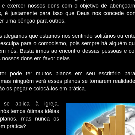
 e exer­cer nossos dons com o objetivo de abençoa
ás, é justamente para isso que Deus nos concede do
r uma bênção para outros.
s alegamos que estamos nos sentindo solitários ou ent
desculpa para o comodismo, pois sempre há alguém qu
em nós. Basta irmos ao encontro dessas pessoas e c
 nossos dons em favor delas.
tor pode ter muitos planos em seu escritório pa
 mas ninguém verá esses planos se tornarem realidad
ão os pegar e colocá-los em prática.
e aplica à igreja.
nós temos ótimas idéias
planos, mas nunca os
m prá­tica?