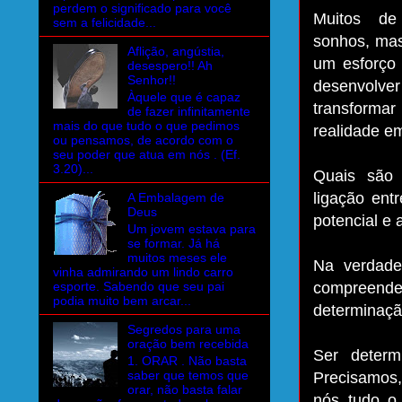
perdem o significado para você
Muitos de
sem a felicidade...
sonhos, mas
Aflição, angústia,
um esforço 
desespero!! Ah
Senhor!!
desenvolve
Àquele que é capaz
transform
de fazer infinitamente
mais do que tudo o que pedimos
realidade e
ou pensamos, de acordo com o
seu poder que atua em nós . (Ef.
3.20)...
Quais são
ligação ent
A Embalagem de
Deus
potencial e
Um jovem estava para
se formar. Já há
muitos meses ele
Na verdade
vinha admirando um lindo carro
esporte. Sabendo que seu pai
compreen­de
podia muito bem arcar...
determinaçã
Segredos para uma
oração bem recebida
Ser determ
1. ORAR . Não basta
saber que temos que
Precisamos,
orar, não basta falar
nós tudo o