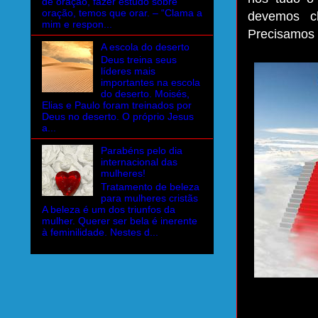
de oração, fazer estudo sobre
oração, temos que orar. – “Clama a
devemos ch
mim e respon...
Precisamos 
A escola do deserto
Deus treina seus
líderes mais
importantes na escola
do deserto. Moisés,
Elias e Paulo foram treinados por
Deus no deserto. O próprio Jesus
a...
Parabéns pelo dia
internacional das
mulheres!
Tratamento de beleza
para mulheres cristãs
A beleza é um dos triunfos da
mulher. Querer ser bela é inerente
à feminilidade. Nestes d...