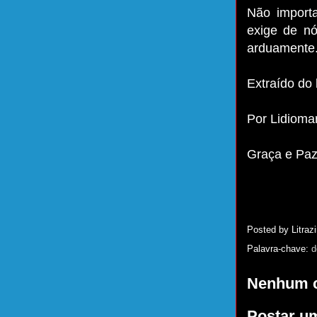
Não importa
exige de nó
arduamente
Extraído do 
Por Lidioma
Graça e Pa
Posted by
Litrazi
Palavra-chave:
d
Nenhum c
Postar u