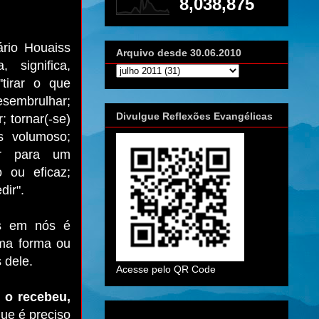
8,038,875
ário Houaiss
Arquivo desde 30.06.2010
 signifi­ca,
"tirar o que
sembrulhar;
Divulgue Reflexões Evangélicas
; tornar(-se)
is volumoso;
ar para um
 ou eficaz;
dir".
os em nós é
uma forma ou
 dele.
Acesse pelo QR Code
 o recebeu,
e é preciso