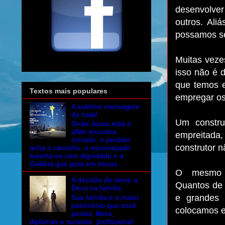
desenvolver
outros. Ali
possamos se
Muitas veze
isso não é 
que temos 
Textos mais populares
empregar os
A sublime mensagem
do natal
Um constru
Onde Jesus está o
aflito encontra
empreitada,
consolo, o perdido
construtor n
acha o caminho, o escorraçado
levanta-se com dignidade e a
Galiléia que jazia em trevas...
O mesmo s
A decisão de servir a
Quantos de 
Deus na família
e grandes 
Sua família é o maior
patrimônio que você
colocamos e
possui. Bens,
diplomas e sucesso profissional