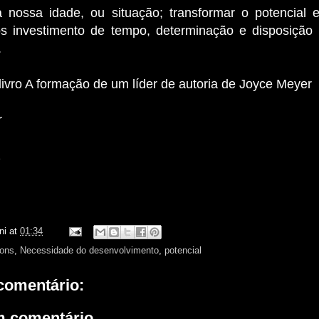
 nossa idade, ou situação; transformar o potencial 
s investimento de tempo, determinação e disposição 
.
livro A formação de um líder de autoria de Joyce Meyer
r
z
ni
at
01:34
ons
,
Necessidade do desenvolvimento
,
potencial
omentário:
m comentário