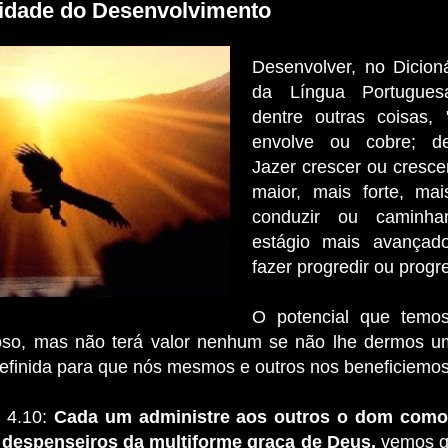
idade do Desenvolvimento
Desenvolver, no Dicion
da Língua Portuguesa,
dentre outras coisas, 
envolve ou cobre; de
Jazer crescer ou crescer
maior, mais forte, ma
conduzir ou caminh
estágio mais avançado
fazer progredir ou progre
O potencial que tem
oso, mas não terá valor nenhum se não lhe dermos 
efinida para que nós mesmos e outros nos beneficiemos
 4.10:
Cada um administre aos outros o dom como
despenseiros da multiforme graça de Deus,
vemos qu