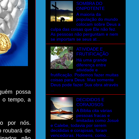
SOMBRA DO
ONIPOTENTE
A maioria da
população do mundo
colocam sobre Deus a
culpa das coisas que Ele não fez.
As pessoas não perguntam e nem
se importam se seus at...
ATIVIDADE E
FRUTIFICAÇÃO
Há uma grande
diferença entre
atividade e
frutificação. Podemos fazer muitas
coisas para Deus. Mas somente
Deus pode fazer Sua obra através
...
nguém possa
o o tempo, a
DECIDIDOS E
CORAJOSOS
A Bíblia cita várias
pessoas fracas e
limitadas como Josué
lo por nós.
e Calebe, todavia por serem
o roubará de
decididas e corajosas, foram
vencedoras. Homens, como...
inados, não