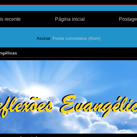
s recente
Página inicial
Postage
Assinar:
Postar comentários (Atom)
ngélicas