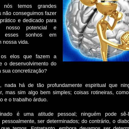
 nós temos grandes
 não conseguimos fazer
prático e dedicado para
r nosso po­tencial e
ar esses sonhos em
m nossa vida.
 os elos que fazem a
re o desenvolvimento do
 a sua concretização?
, nada há de tão profundamente espiritual que ni
r, mas sim algo bem simples; coisas rotineiras, com
o e o trabalho árduo.
inado é uma atitude pessoal; ninguém pode sê-
 pessoalmente, ser determinados; do contrá­rio, o diab
 que temos. Entretanto, embo­ra devamos ser determ