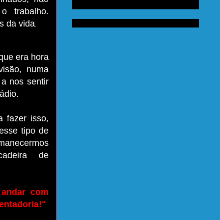
o trabalho.
s da vida
.
que era hora
visão, numa
 nos sentir
ádio.
 fazer isso,
esse tipo de
rmanecermos
a­deira de
 andar com
entadoria!"