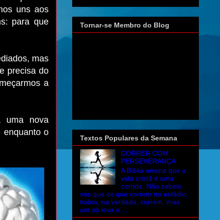
rmos uns aos
ns: para que
Tornar-se Membro do Blog
ediados, mas
e precisa do
omeçarmos a
ra uma nova
e enquanto o
Textos Populares da Semana
CORRER COM
PERSEVERANÇA
A Bíblia ensina que a
vida cristã é uma
corrida. Não sabeis
vós que os que correm no estádio,
todos, na verdade, correm, mas
um só leva o ...