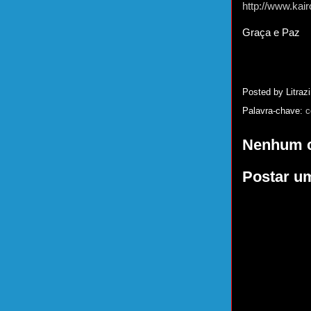
http://www.kai
Graça e Paz
Posted by
Litrazi
Palavra-chave:
c
Nenhum c
Postar u