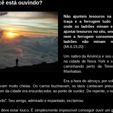
cê está ouvindo?
Não ajunteis tesouros na 
traça e a ferrugem tudo
onde os ladrões minam 
ajuntai tesouros no céu, on
nem a ferrugem consome
ladrões não minam n
(Mt.6.19,20)
Um nativo da América e seu
na cidade de Nova York e 
caminhando perto da Tim
Manhattan.
Era a hora do almoço, por vol
avam muito cheias. Os carros buzinavam, os táxis cantavam pneu
om da cidade era ensurdecedor, ao ponto de surdez. De repente, o na
grilo”. Seu amigo, admirado e espantado, exclamou:
 deve estar louco. É simplesmente impossível conseguir ouvir um g