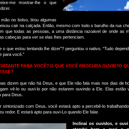
eixe-me mostrar-lhe o que
dizer.
 mão no bolso, tirou algumas
ixou cair na calçada. Então, mesmo com todo o barulho da rua ch
am que todas as pessoas, a uma distância razoável de onde as 
as cabeças para ver se elas lhes pertenciam.
e o que estou tentando lhe dizer”? perguntou o nativo. “Tudo depend
e para você.”
PORTANTE PARA VOCÊ? O QUE VOCÊ PROCURA OUVIR?O Q
RESSE?
s dizem que não há Deus, e que Ele não fala mais nos dias de ho
gam vê-lo ou ouvi-lo por não estarem ouvindo a Ele. Elas estão 
 para Deus.
r sintonizado com Deus, você estará apto a percebê-lo trabalhand
 redor. E estará apto para ouvi-Lo quando Ele falar.
Inclinai os ouvidos, e ouv