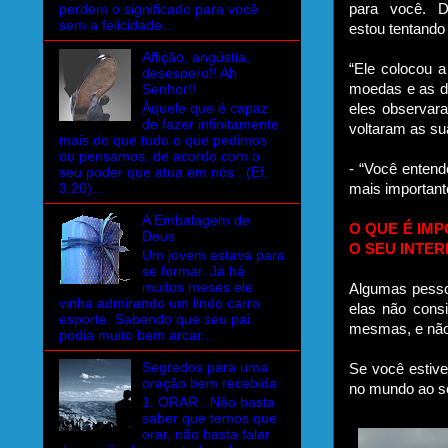
perdem o significado para você
para você. D
sem a felicidade...
estou tentando 
Aflição, angústia,
“Ele colocou a
desespero!! Ah
Senhor!!
moedas e as de
Àquele que é capaz
eles observar
de fazer infinitamente
voltaram as su
mais do que tudo o que pedimos
ou pensamos, de acordo com o
- “Você entend
seu poder que atua em nós . (Ef.
3.20)...
mais important
A Embalagem de
O QUE É IM
Deus
O SEU INTE
Um jovem estava para
se formar. Já há
muitos meses ele
Algumas pessoa
vinha admirando um lindo carro
elas não consi
esporte. Sabendo que seu pai
mesmas, e não
podia muito bem arcar...
Segredos para uma
Se você estive
oração bem recebida
no mundo ao seu
1. ORAR . Não basta
saber que temos que
orar, não basta falar