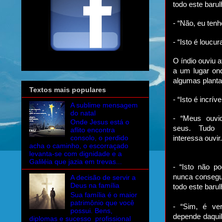
todo este barul
- “Não, eu tenh
- “Isto é loucur
O índio ouviu a
a um lugar on
algumas plantas
Textos mais populares
- “Isto é incrí
A sublime mensagem
do natal
- “Meus ouvi
Onde Jesus está o
seus. Tudo 
aflito encontra
consolo, o perdido
interessa ouvir.
acha o caminho, o escorraçado
levanta-se com dignidade e a
Galiléia que jazia em trevas...
- “Isto não p
nunca consegui
A decisão de servir a
Deus na família
todo este barul
Sua família é o maior
patrimônio que você
- “Sim, é ver
possui. Bens,
depende daquil
diplomas e sucesso profissional