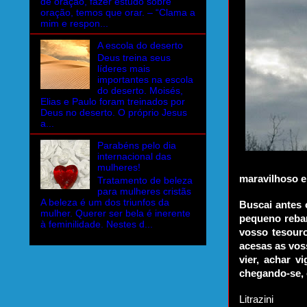
de oração, fazer estudo sobre
oração, temos que orar. – “Clama a
mim e respon...
A escola do deserto
Deus treina seus
líderes mais
importantes na escola
do deserto. Moisés,
Elias e Paulo foram treinados por
Deus no deserto. O próprio Jesus
a...
Parabéns pelo dia
internacional das
mulheres!
maravilhoso e
Tratamento de beleza
para mulheres cristãs
A beleza é um dos triunfos da
Buscai antes 
mulher. Querer ser bela é inerente
pequeno reban
à feminilidade. Nestes d...
vosso tesouro
acesas as vos
vier, achar v
chegando-se, 
Litrazini