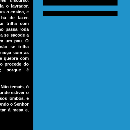
eu discurso.
ia o lavrador,
us o ensina, e
 há de fazer.
se trilha com
ho passa roda
a se sacode a
com um pau. O
não se trilha
smiuça com as
se quebra com
sto procede do
s; porque é
 Não temais, ó
onde estiver o
ssos lombos, e
uando o Senhor
ntar à mesa e,