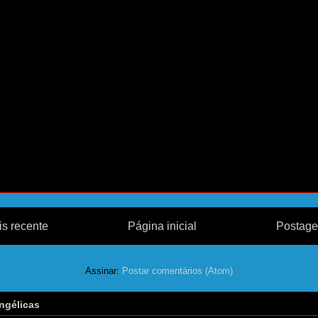
s recente
Página inicial
Postage
Assinar:
Postar comentários (Atom)
ngélicas