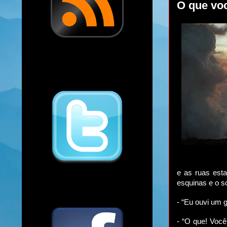
O que vo
e as ruas est
esquinas e o s
- “Eu ouvi um 
- “O que! Você