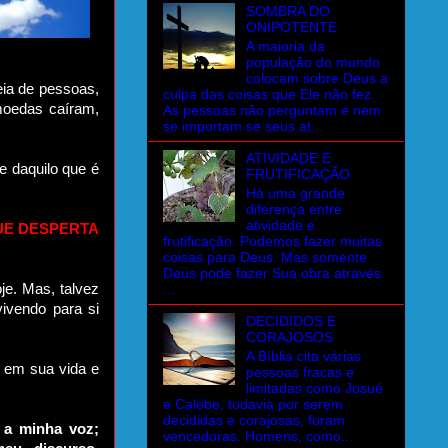
SOMBRA DO
ONIPOTENTE
A maioria da
população do mundo
colocam sobre Deus a
eia de pessoas,
culpa das coisas que Ele não fez.
moedas caíram,
As pessoas não perguntam e nem
se importam se seus at...
ATIVIDADE E
e daquilo que é
FRUTIFICAÇÃO
Há uma grande
diferença entre
atividade e
UE DESPERTA
frutificação. Podemos fazer muitas
coisas para Deus. Mas somente
Deus pode fazer Sua obra através
...
je. Mas, talvez
vivendo para si
DECIDIDOS E
CORAJOSOS
A Bíblia cita várias
o em sua vida e
pessoas fracas e
limitadas como Josué
e Calebe, todavia por serem
decididas e corajosas, foram
i a minha voz;
vencedoras. Homens, como...