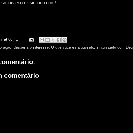
rosministeriomissionario.com/
ni
at
00:41
oração
,
desperta o interesse
,
O que você está ouvindo
,
sintonizado com Deu
omentário:
m comentário