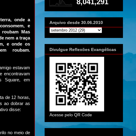
8,041,291
terra, onde a
Arquivo desde 30.06.2010
 consomem, e
e roubam Mas
de nem a traça
m, e onde os
Divulgue Reflexões Evangélicas
em roubam.
 amigo estavam
se encontravam
es Square, em
ta de 12 horas,
s ao dobrar as
tivo disse:
Acesse pelo QR Code
rilo no meio de