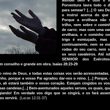
atendei bem e ouvi o m
Porventura lavra todo o d
para semear? [...] O seu De
o instrui acerca do que
Porque a ervilhaca não 
trilho, nem sobre o comin
de carro; mas com uma var
ervilhaca, e o cominho 
trigo é esmiuçado, mas 
continuamente, nem se e
rodas do seu carro, nem 
os seus cavaleiros. Até i
SENHOR dos Exército
m conselho e grande em obra.
Isaías 28:23-29
o reino de Deus, e todas estas coisas vos serão acrescentadas.
ho, porque a vosso Pai agradou dar-vos o reino. [...] Porque, 
, ali estará também o vosso coração. Estejam cingidos os vo
sas candeias.[...] Bem-aventurados aqueles servos, os quais, q
igiando! Em verdade vos digo que se cingirá, e os fará asse
os servirá.
(Lucas 12:31-37)