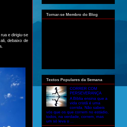
Tornar-se Membro do Blog
rua e dirigiu-se
li, debaixo de
a.
Textos Populares da Semana
CORRER COM
PERSEVERANÇA
A Bíblia ensina que a
vida cristã é uma
corrida. Não sabeis
vós que os que correm no estádio,
todos, na verdade, correm, mas
um só leva o ...