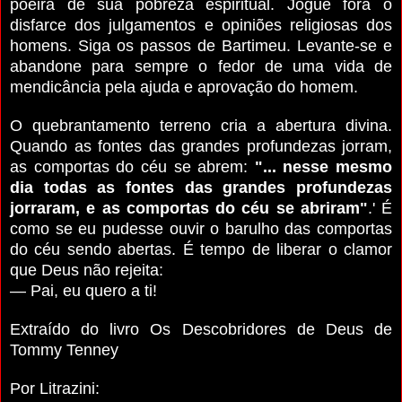
poeira de sua po­breza espiritual. Jogue fora o
disfarce dos julgamentos e opiniões religiosas dos
homens. Siga os passos de Bartimeu. Levante-se e
abandone para sempre o fedor de uma vida de
mendicância pela ajuda e aprovação do homem.
O quebrantamento terreno cria a abertura divina.
Quan­do as fontes das grandes profundezas jorram,
as compor­tas do céu se abrem:
"... nesse mesmo
dia todas as fontes das grandes profundezas
jorraram, e as comportas do céu se abriram"
.' É
como se eu pudesse ouvir o barulho das comportas
do céu sendo abertas. É tempo de liberar o cla­mor
que Deus não rejeita:
— Pai, eu quero a ti!
Extraído do livro Os Descobridores de Deus de
Tommy Tenney
Por Litrazini: