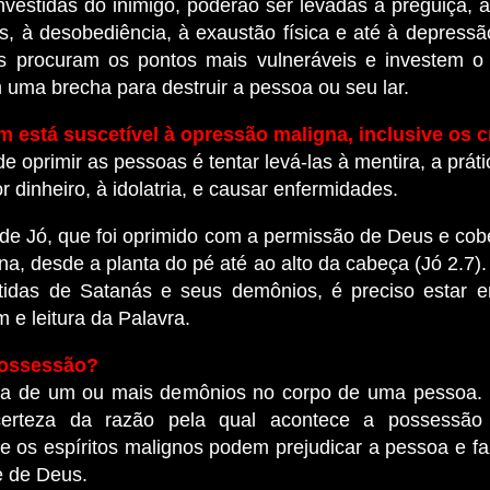
investidas do inimigo, poderão ser levadas à preguiça, 
s, à desobediência, à exaustão física e até à depressã
s procuram os pontos mais vulneráveis e investem o
 uma brecha para destruir a pessoa ou seu lar.
 está suscetível à opressão maligna, inclusive os c
e oprimir as pessoas é tentar levá-las à mentira, a prática
 dinheiro, à idolatria, e causar enfermidades.
 de Jó, que foi oprimido com a permissão de Deus e cob
a, desde a planta do pé até ao alto da cabeça (Jó 2.7)
tidas de Satanás e seus demônios, é preciso estar 
m e leitura da Palavra.
possessão?
ça de um ou mais demônios no corpo de uma pessoa.
erteza da razão pela qual acontece a possessão
 os espíritos malignos podem prejudicar a pessoa e f
e de Deus.