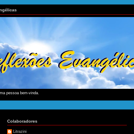
ngélicas
ma pessoa bem-vinda.
Colaboradores
Litrazini