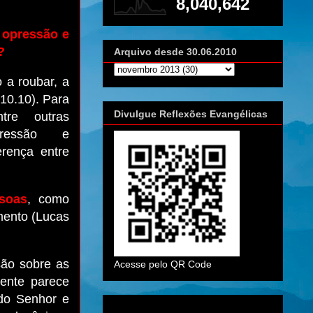
8,040,642
e opressão e
?
Arquivo desde 30.06.2010
 a roubar, a
 10.10).
Para
Divulgue Reflexões Evangélicas
ntre outras
pressão e
erença entre
soas
, como
mento (Lucas
são sobre as
Acesse pelo QR Code
ente parece
do Senhor e