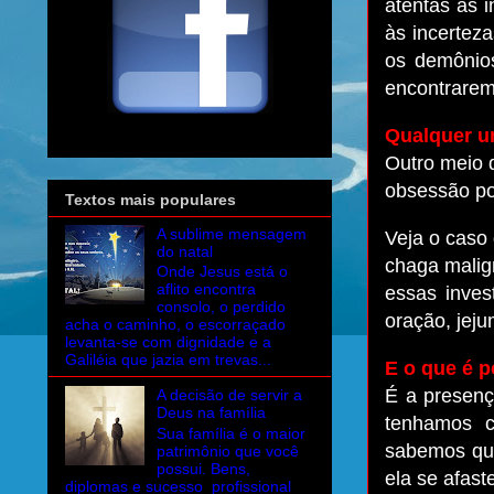
atentas às 
às incerteza
os demônio
encontrarem
Qualquer um
Outro meio d
obsessão por
Textos mais populares
A sublime mensagem
Veja o caso
do natal
chaga malign
Onde Jesus está o
aflito encontra
essas inves
consolo, o perdido
oração, jeju
acha o caminho, o escorraçado
levanta-se com dignidade e a
Galiléia que jazia em trevas...
E o que é 
É a presen
A decisão de servir a
Deus na família
tenhamos c
Sua família é o maior
sabemos que
patrimônio que você
possui. Bens,
ela se afast
diplomas e sucesso profissional