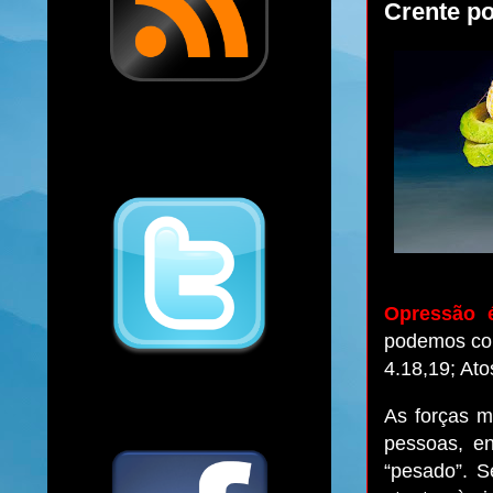
Crente p
Opressão 
podemos con
4.18,19; Ato
As forças m
pessoas, en
“pesado”. 