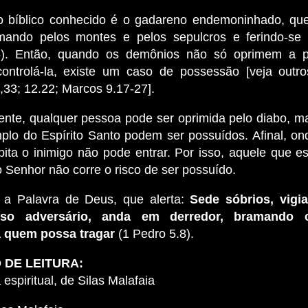
bíblico conhecido é o gadareno endemoninhado, que
mando pelos montes e pelos sepulcros e ferindo-se
5).
Então, quando os demônios não só oprimem a 
ontrolá-la, existe um caso de possessão [veja outr
,33; 12.22; Marcos 9.17-27].
te, qualquer pessoa pode ser oprimida pelo diabo, m
plo do Espírito Santo podem ser possuídos. Afinal, ond
ita o inimigo não pode entrar. Por isso, aquele que es
 Senhor não corre o risco de ser possuído.
 a Palavra de Deus, que alerta:
Sede sóbrios, vigia
sso adversário, anda em derredor, bramando 
 quem possa tragar
(1 Pedro 5.8).
DE LEITURA:
 espiritual, de Silas Malafaia