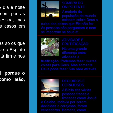
SOMBRA DO
 dia e noite
ONIPOTENTE
A maioria da
 com pedras
população do mundo
pessoa, mas
colocam sobre Deus a
culpa das coisas que Ele não fez.
os casos em
As pessoas não perguntam e nem
se importam se seus at...
ATIVIDADE E
as só os que
FRUTIFICAÇÃO
Há uma grande
e o Espírito
diferença entre
tá firme nos
atividade e
frutificação. Podemos fazer muitas
coisas para Deus. Mas somente
Deus pode fazer Sua obra através
i, porque o
...
como leão,
DECIDIDOS E
CORAJOSOS
A Bíblia cita várias
pessoas fracas e
limitadas como Josué
e Calebe, todavia por serem
decididas e corajosas, foram
vencedoras. Homens, como...