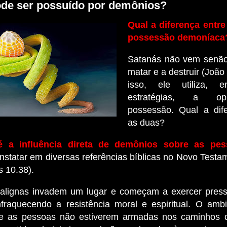
ode ser possuído por demônios?
Qual a diferença entr
possessão demoníaca
Satanás não vem senão
matar e a destruir (João
isso, ele utiliza, e
estratégias, a o
possessão. Qual a dif
as duas?
é a influência direta de demônios sobre as pes
statar em diversas referências bíblicas no Novo Testa
s 10.38).
alignas invadem um lugar e começam a exercer pres
fraquecendo a resistência moral e espiritual.
O ambi
Se as pessoas não estiverem armadas nos caminhos 