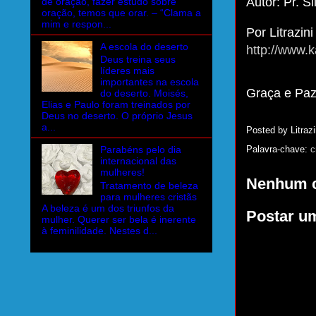
Autor: Pr. S
de oração, fazer estudo sobre
oração, temos que orar. – “Clama a
mim e respon...
Por Litrazini
A escola do deserto
http://www.k
Deus treina seus
líderes mais
importantes na escola
Graça e Pa
do deserto. Moisés,
Elias e Paulo foram treinados por
Deus no deserto. O próprio Jesus
a...
Posted by
Litrazi
Palavra-chave:
c
Parabéns pelo dia
internacional das
mulheres!
Nenhum c
Tratamento de beleza
para mulheres cristãs
A beleza é um dos triunfos da
Postar u
mulher. Querer ser bela é inerente
à feminilidade. Nestes d...