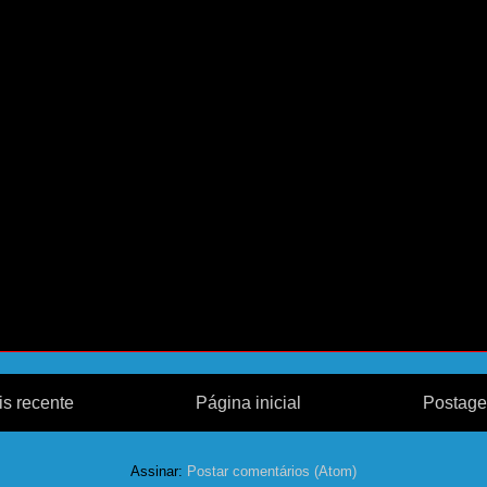
s recente
Página inicial
Postage
Assinar:
Postar comentários (Atom)