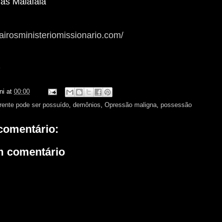
ilas Malafaia
airosministeriomissionario.com/
z
ni
at
00:00
rente pode ser possuído
,
demônios
,
Opressão maligna
,
possessão
omentário:
m comentário