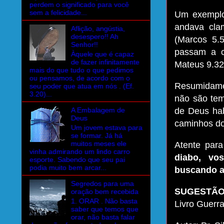
perdem o significado para você
sem a felicidade...
Um exemplo 
andava cla
Aflição, angústia,
desespero!! Ah
(Marcos 5.
Senhor!!
passam a c
Àquele que é capaz
de fazer infinitamente
Mateus 9.32
mais do que tudo o que pedimos
ou pensamos, de acordo com o
Resumidamen
seu poder que atua em nós . (Ef.
3.20)...
não são tem
A Embalagem de
de Deus hab
Deus
caminhos do
Um jovem estava para
se formar. Já há
muitos meses ele
Atente para
vinha admirando um lindo carro
diabo, vo
esporte. Sabendo que seu pai
podia muito bem arcar...
buscando a
Segredos para uma
SUGESTÃO 
oração bem recebida
1. ORAR . Não basta
Livro Guerra
saber que temos que
orar, não basta falar