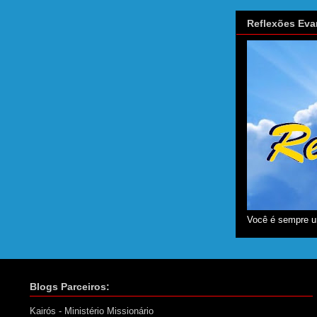
Reflexões Eva
Você é sempre u
Blogs Parceiros:
Kairós - Ministério Missionário