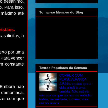
ao desânimo,
o. Para isso,
Tornar-se Membro do Blog
 máximo até
ristãos.
s ilícitas, à
erto por uma
. Para vencer
em constante
Textos Populares da Semana
CORRER COM
PERSEVERANÇA
A Bíblia ensina que a
Embora não
vida cristã é uma
corrida. Não sabeis
 demoníaca,
vós que os que correm no estádio,
azer com que
todos, na verdade, correm, mas
um só leva o ...