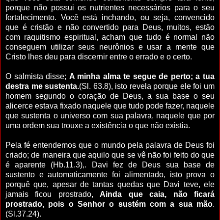
porque não possui os nutrientes necessários para o seu
fortalecimento. Você está inchando, ou seja, convencido
que é cristão e não convertido para Deus, muitos, estão
com raquitismo espiritual, acham que tudo é normal não
conseguem utilizar seus neurônios e usar a mente que
Cristo lhes deu para discernir entre o errado e o certo.
O salmista disse;
A minha alma te segue de perto; a tua
destra me sustenta.
(Sl. 63.8), isto revela porque ele foi um
homem segundo o coração de Deus, a sua base o seu
alicerce estava fixado naquele que tudo pode fazer, naquele
que sustenta o universo com sua palavra, naquele que por
uma ordem sua trouxe a existência o que não existia.
Pela fé entendemos que o mundo pela palavra de Deus foi
criado; de maneira que aquilo que se vê não foi feito do que
é aparente (Hb.11.3),. Davi fez de Deus sua base de
sustento e automaticamente foi alimentado, isto prova o
porquê que, apesar de tantas quedas que Davi teve, ele
jamais ficou prostrado,
Ainda
que caia, não ficará
prostrado, pois o Senhor o sustém com a sua mão
.
(Sl.37.24).