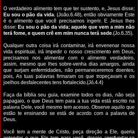
O verdadeiro alimento tem que ter sustento, e, Jesus disse;
Eu sou o pão da vida
. (João.6.48), então obviamente Este
é o alimento que você precisamos ingerir. E Jesus lhes
disse:
Eu sou o pão da vida; aquele que vem a mim não
terá fome, e quem crê em mim nunca terá sede
.(Jo.6.35).
Qualquer outra coisa irá contaminar, irá envenenar nossa
vida espiritual, irá impedir o nosso crescimento em Deus,
precisamos nos alimentar com o alimento verdadeiro,
assim, mesmo que lhes sobre-venha dias amargos, ainda
que surjam enfermidades, não permaneceremos doentes,
pois, As tuas palavras firmaram os que tropeçavam e os
joelhos desfalecentes tens fortalecido.(Jó.4.4)
Faça da bíblia seu guia, examine todos os dias, não seja
papagaio, o que Deus tem para a tua vida está escrito na
palavra Dele, você mesmo tem acesso. Observe aquilo que
estão te ensinando se está de acordo com a palavra de
Deus.
Você tem a mente de Cristo, peça direção a Ele, queria
entender o que Ele tem para você, deseje aprofundar-se