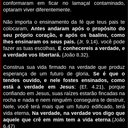
conformaram em ficar no lamaçal contaminado,
optaram viver diferentemente.
Não importa o ensinamento da fé que teus pais te
colocaram,
Antes andaram após o propósito do
seu próprio coração, e após os baalins, como
lhes ensinaram os seus pais.
(Jr. 9.14), você pode
fazer as tuas escolhas,
E conhecereis a verdade, e
a verdade vos libertará.
(João 8.32).
Construa sua vida firmado na verdade que produz
esperança de um futuro de gloria,
Se é que o
tendes ouvido, e nele fostes ensinados, como
está a verdade em Jesus
; (Ef. 4.21), porque
confiando em Jesus, suas raízes estarão fincadas na
rocha e nada e nem ninguém conseguira te destruir,
Nele, você terá mais que um futuro edificado, terá
vida eterna,
Na verdade, na verdade vos digo que
aquele que crê em mim tem a vida eterna
.(João
6.47)