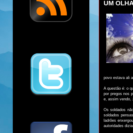
UM OLHA
povo estava ali 
A questão é: o q
por pregos nos 
e, assim vendo,
Os soldados não
soldados pensas
ladrões enxergo
autoridades dizi