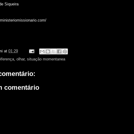
de Siqueira
sministeriomissionario.com/
ni
at
01:29
iferença
,
olhar
,
situação momentanea
omentário:
m comentário