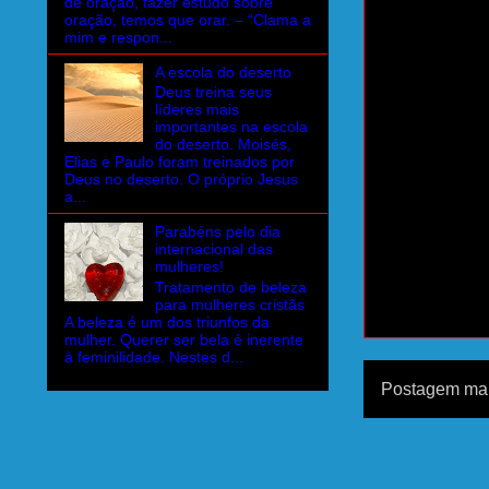
de oração, fazer estudo sobre
oração, temos que orar. – “Clama a
mim e respon...
A escola do deserto
Deus treina seus
líderes mais
importantes na escola
do deserto. Moisés,
Elias e Paulo foram treinados por
Deus no deserto. O próprio Jesus
a...
Parabéns pelo dia
internacional das
mulheres!
Tratamento de beleza
para mulheres cristãs
A beleza é um dos triunfos da
mulher. Querer ser bela é inerente
à feminilidade. Nestes d...
Postagem mai