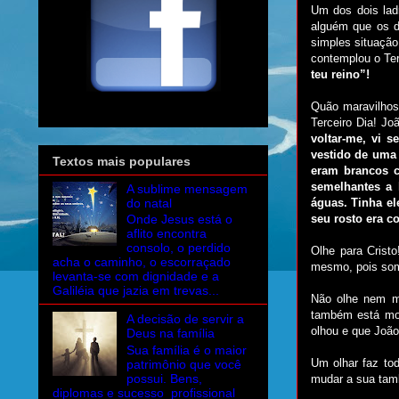
Um dos dois lad
alguém que os d
simples situação
contemplou o Ter
teu reino”!
Quão maravilhoso
Terceiro Dia! Jo
voltar-me, vi 
vestido de uma 
Textos mais populares
eram brancos c
semelhantes a 
A sublime mensagem
do natal
águas. Tinha el
seu rosto era c
Onde Jesus está o
aflito encontra
consolo, o perdido
Olhe para Crist
acha o caminho, o escorraçado
mesmo, pois somo
levanta-se com dignidade e a
Galiléia que jazia em trevas...
Não olhe nem me
também está mor
A decisão de servir a
olhou e que João
Deus na família
Sua família é o maior
Um olhar faz tod
patrimônio que você
possui. Bens,
mudar a sua tamb
diplomas e sucesso profissional