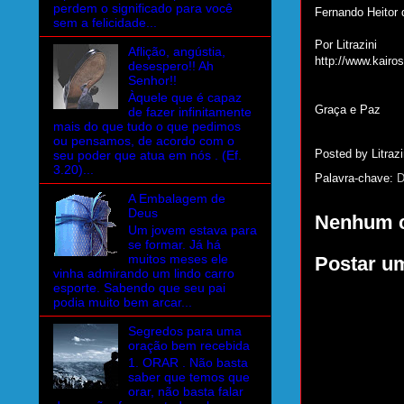
perdem o significado para você
Fernando Heitor 
sem a felicidade...
Por Litrazini
Aflição, angústia,
http://www.kairo
desespero!! Ah
Senhor!!
Àquele que é capaz
Graça e Paz
de fazer infinitamente
mais do que tudo o que pedimos
ou pensamos, de acordo com o
Posted by
Litrazi
seu poder que atua em nós . (Ef.
3.20)...
Palavra-chave:
D
A Embalagem de
Deus
Nenhum c
Um jovem estava para
se formar. Já há
muitos meses ele
Postar u
vinha admirando um lindo carro
esporte. Sabendo que seu pai
podia muito bem arcar...
Segredos para uma
oração bem recebida
1. ORAR . Não basta
saber que temos que
orar, não basta falar