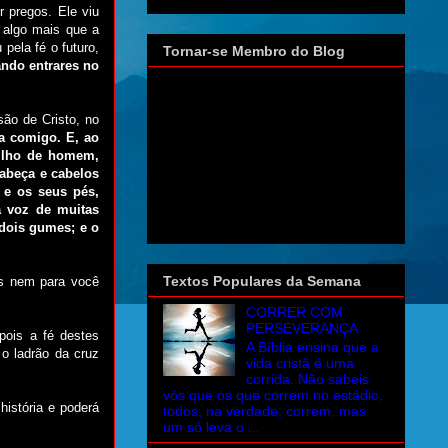
 pregos. Ele viu
 algo mais que a
pela fé o futuro,
Tornar-se Membro do Blog
ando entrares no
são de Cristo, no
va comigo. E, ao
filho de homem,
cabeça e cabelos
 e os seus pés,
a voz de muitas
 dois gumes; e o
Textos Populares da Semana
os nem para você
CORRER COM
PERSEVERANÇA
pois a fé destes
A Bíblia ensina que a
o ladrão da cruz
vida cristã é uma
corrida. Não sabeis
vós que os que correm no estádio,
história e poderá
todos, na verdade, correm, mas
um só leva o ...