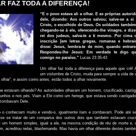
R FAZ TODA A DIFERENÇA!
“E o povo estava ali a olhar. E as próprias auto
dele, dizendo: Aos outros salvou; salve-se a s
Cristo, o escolhido de Deus. Os soldados também
chegando-se á ele, oferecendo-lhe vinagre, e diz
rei dos judeus, salva-te a ti mesmo. Por cima d
inscrição [em letras gregas, romanas e hebrai
disse: Jesus, lembra-te de mim, quando entrare
Respondeu-lhe Jesus: Em verdade te digo qu
comigo no paraíso.”
Lucas 23:35-43
Um olhar faz toda a diferença para aquele que crê! 
um vislumbre de Cristo, muda para sempre a vida de 
a olhar”, e assim como antes, estão todos a olhar novamente.
ue estavam olhando? As autoridades olhavam um homem, crucificado, castig
punhos e nos pés. Viam a Ele como um herege, que estava sendo castigado
 zombavam Dele.
 o conheciam muito e vendo-o, igualmente riam e zombavam. Pode até s
se se tratar de um comparsa dos outros dois que também estavam cruc
u um homem simples, igual a ele, na mesma condição de réu de morte e, 
am, acreditou nelas, blasfemando. Mas havia um olhar diferente destes tamb