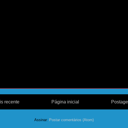
s recente
Página inicial
Postage
Assinar:
Postar comentários (Atom)