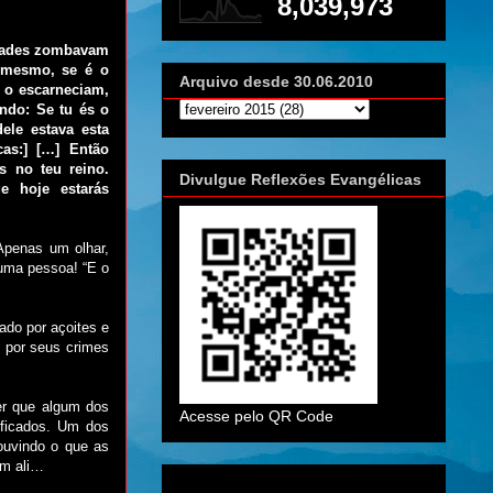
8,039,973
ridades zombavam
i mesmo, se é o
Arquivo desde 30.06.2010
 o escarneciam,
endo: Se tu és o
ele estava esta
cas:] […] Então
s no teu reino.
Divulgue Reflexões Evangélicas
e hoje estarás
Apenas um olhar,
uma pessoa! “E o
ado por açoites e
 por seus crimes
er que algum dos
Acesse pelo QR Code
ificados. Um dos
ouvindo o que as
ém ali…