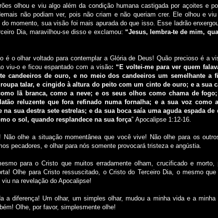
rões olhou e viu algo além da condição humana castigada por açoites e por
emais não podiam ver, pois não criam e não queriam crer. Ele olhou e viu
 do momento, sua visão foi mais apurada do que isso. Esse ladrão enxergou 
ceiro Dia, maravilhou-se disso e exclamou:
“Jesus, lembra-te de mim, qu
 é o olhar voltado para contemplar a Glória de Deus! Quão precioso é a vi
ão viu-o e ficou espantado com a visão
: “E voltei-me para ver quem fala
sete candeeiros de ouro, e no meio dos candeeiros um semelhante a 
roupa talar, e cingido à altura do peito com um cinto de ouro; e a sua 
omo lã branca, como a neve; e os seus olhos como chama de fogo;
latão reluzente que fora refinado numa fornalha; e a sua voz como 
e na sua destra sete estrelas; e da sua boca saía uma aguda espada de
omo o sol, quando resplandece na sua força
” Apocalipse 1:12-16.
o! Não olhe a situação momentânea que você vive! Não olhe para os outr
s pecadores, e olhar para nós somente provocará tristeza e angústia.
smo para o Cristo que muitos erradamente olham, crucificado e morto, 
ta! Olhe para Cristo ressuscitado, o Cristo do Terceiro Dia, o mesmo que 
 viu na revelação do Apocalipse!
a a diferença! Um olhar, um simples olhar, mudou a minha vida e a minha 
ém! Olhe, por favor, simplesmente olhe!