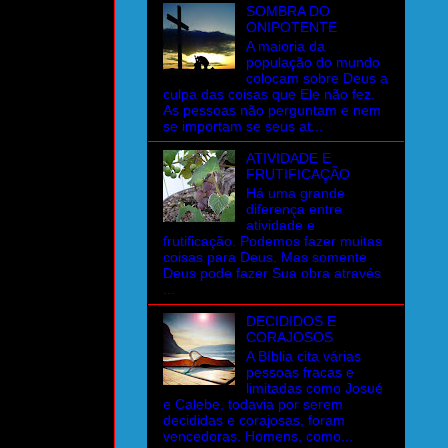
SOMBRA DO
ONIPOTENTE
A maioria da
população do mundo
colocam sobre Deus a
culpa das coisas que Ele não fez.
As pessoas não perguntam e nem
se importam se seus at...
ATIVIDADE E
FRUTIFICAÇÃO
Há uma grande
diferença entre
atividade e
frutificação. Podemos fazer muitas
coisas para Deus. Mas somente
Deus pode fazer Sua obra através
...
DECIDIDOS E
CORAJOSOS
A Bíblia cita várias
pessoas fracas e
limitadas como Josué
e Calebe, todavia por serem
decididas e corajosas, foram
vencedoras. Homens, como...