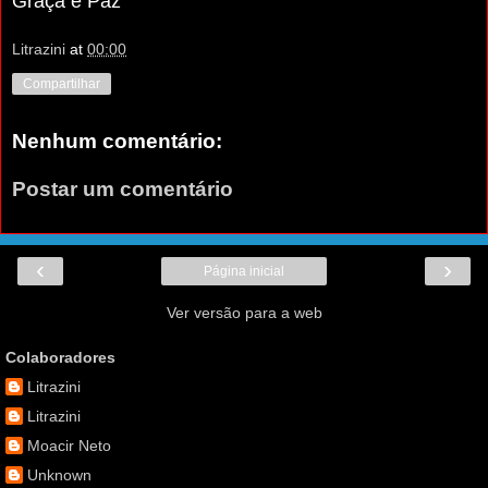
Graça e Paz
Litrazini
at
00:00
Compartilhar
Nenhum comentário:
Postar um comentário
‹
›
Página inicial
Ver versão para a web
Colaboradores
Litrazini
Litrazini
Moacir Neto
Unknown