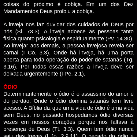
coisas do próximo é cobiça. Em um dos Dez
Mandamentos Deus proibiu a cobiça.
A inveja nos faz duvidar dos cuidados de Deus por
nós (Sl. 73.3). A inveja adoece as pessoas tanto
física quanto psicologia e espiritualmente (Pv. 14.30).
Ao invejar aos demais, a pessoa invejosa revela ser
carnal (I Co. 3.3). Onde há inveja, há uma porta
aberta para toda operação do poder de satanás (Tg.
3.16). Por todas essas razões a inveja deve ser
deixada urgentemente (I Pe. 2.1).
ÓDIO
Determinantemente o ódio é o assassino do amor e
do perdão. Onde o ódio domina satanás tem livre
acesso. A Bíblia diz que uma vida de ódio é uma vida
sem Deus, no passado hospedamos ódio diversas
vezes em nossos corações porque nos faltava à
presença de Deus (Tt. 3.3). Quem tem ódio nunca
saiu das trevas (I Jo. 2.9,11). O pecado do ódio é