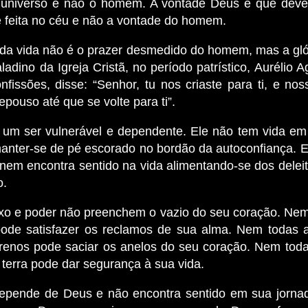
 universo e não o homem. A vontade Deus é que deve 
é feita no céu e não a vontade do homem.
 da vida não é o prazer desmedido do homem, mas a gló
adino da Igreja Cristã, no período patrístico, Aurélio 
onfissões, disse: “Senhor, tu nos criaste para ti, e no
epouso até que se volte para ti”.
m ser vulnerável e dependente. Ele não tem vida e
nter-se de pé escorado no bordão da autoconfiança. E
nem encontra sentido na vida alimentando-se dos delei
o.
exo e poder não preenchem o vazio do seu coração. Nem
de satisfazer os reclamos de sua alma. Nem todas 
rrenos pode saciar os anelos do seu coração. Nem toda
 terra pode dar segurança à sua vida.
pende de Deus e não encontra sentido em sua jornad