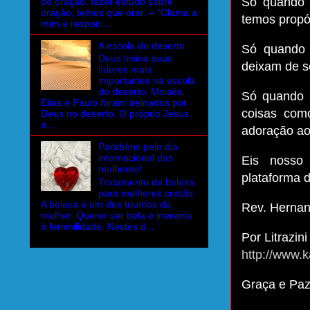
Só quando 
de oração, fazer estudo sobre
oração, temos que orar. – “Clama a
temos propó
mim e respon...
A escola do deserto
Só quando 
Deus treina seus
deixam de s
líderes mais
importantes na escola
do deserto. Moisés,
Só quando 
Elias e Paulo foram treinados por
coisas com
Deus no deserto. O próprio Jesus
a...
adoração ao
Parabéns pelo dia
internacional das
Eis nosso 
mulheres!
plataforma d
Tratamento de beleza
para mulheres cristãs
A beleza é um dos triunfos da
Rev. Hernan
mulher. Querer ser bela é inerente
à feminilidade. Nestes d...
Por Litrazini
http://www.k
Graça e Pa