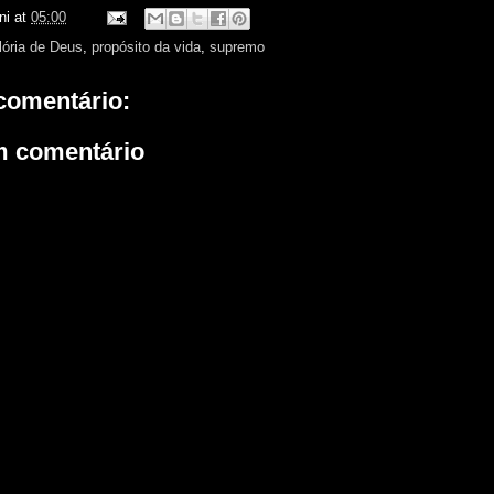
ni
at
05:00
lória de Deus
,
propósito da vida
,
supremo
omentário:
m comentário