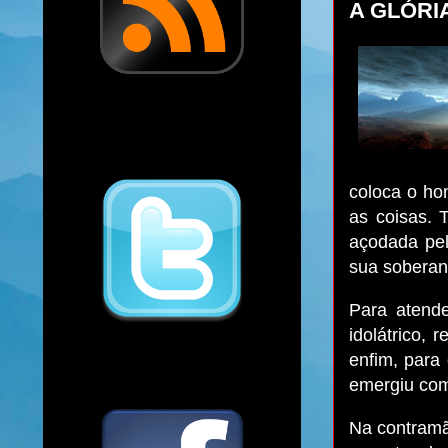
A GLÓRI
coloca o ho
as coisas. 
açodada pel
sua soberan
Para atende
idolátrico, 
enfim, para
emergiu com
Na contramã