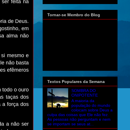
ser feita na
Tornar-se Membro do Blog
ria de Deus.
Agostinho, em
ssa alma não
m si mesmo e
le não basta
tes efêmeros
Textos Populares da Semana
 todo o ouro
SOMBRA DO
ONIPOTENTE
as taças dos
A maioria da
 a força dos
população do mundo
colocam sobre Deus a
culpa das coisas que Ele não fez.
As pessoas não perguntam e nem
a a não ser
se importam se seus at...