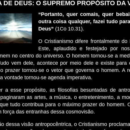
A DE DEUS: O SUPREMO PROPÓSITO DA 
“Portanto, quer comais, quer bebai
outra coisa qualquer, fazei tudo para
Deus”
(1Co 10.31).
O Cristianismo difere frontalmente d
Este, aplaudido e festejado por nos
mem no centro do universo. O homem tornou-se a med
Tudo vem dele, acontece por meio dele e existe para 
o prazer tornou-se o vetor que governa o homem. A r
a vontade tornou-se agenda imperativa.
r a esse propósito, as filosofias besuntadas de antr
repaginaram as artes, a música, o entretenimento, a mo
 que tudo contribua para o máximo prazer do homem.
 força das entranhas dessa cosmovisão.
o dessa visão antropocêntrica, o Cristianismo proclam