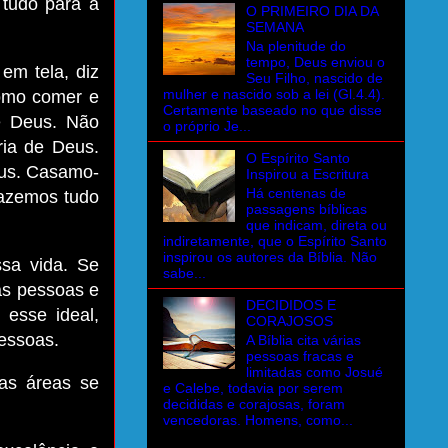
 tudo para a
O PRIMEIRO DIA DA
SEMANA
Na plenitude do
tempo, Deus enviou o
em tela, diz
Seu Filho, nascido de
mulher e nascido sob a lei (Gl.4.4).
como comer e
Certamente baseado no que disse
e Deus. Não
o próprio Je...
ia de Deus.
O Espírito Santo
eus. Casamo-
Inspirou a Escritura
Há centenas de
Fazemos tudo
passagens bíblicas
que indicam, direta ou
indiretamente, que o Espírito Santo
inspirou os autores da Bíblia. Não
sa vida. Se
sabe...
as pessoas e
DECIDIDOS E
esse ideal,
CORAJOSOS
essoas.
A Bíblia cita várias
pessoas fracas e
limitadas como Josué
as áreas se
e Calebe, todavia por serem
decididas e corajosas, foram
vencedoras. Homens, como...