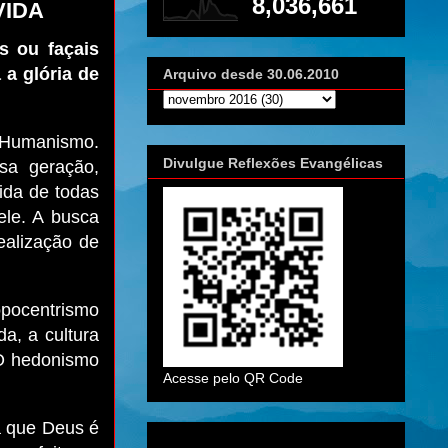
8,036,661
VIDA
s ou façais
 a glória de
Arquivo desde 30.06.2010
o Humanismo.
Divulgue Reflexões Evangélicas
sa geração,
ida de todas
ele. A busca
ealização de
opocentrismo
da, a cultura
 O hedonismo
Acesse pelo QR Code
a que Deus é