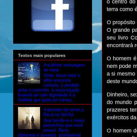
o centro do
terra como 
O propósito
O grande pal
seu livro C
encontrará r
Textos mais populares
O homem é u
A sublime mensagem
nem pode ma
do natal
a si mesmo 
Onde Jesus está o
aflito encontra
deste mund
consolo, o perdido
acha o caminho, o escorraçado
Dinheiro, s
levanta-se com dignidade e a
Galiléia que jazia em trevas...
do mundo po
prazeres te
A decisão de servir a
Deus na família
exércitos da
Sua família é o maior
patrimônio que você
possui. Bens,
O homem de
diplomas e sucesso profissional