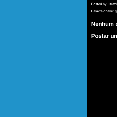
Posted by
Litrazi
Palavra-chave:
g
Nenhum c
Postar u