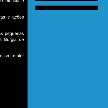
xcelência e
ras e ações
as pequenas
liturgia de
nossa maior