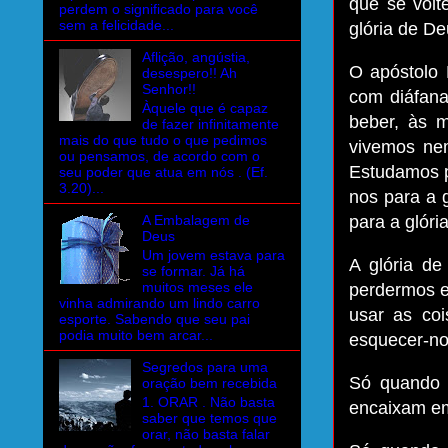
que se volt
perdem o significado para você
sem a felicidade...
glória de De
Aflição, angústia,
O apóstolo 
desespero!! Ah
Senhor!!
com diáfana
Àquele que é capaz
beber, às 
de fazer infinitamente
mais do que tudo o que pedimos
vivemos ne
ou pensamos, de acordo com o
Estudamos p
seu poder que atua em nós . (Ef.
3.20)...
nos para a 
A Embalagem de
para a glóri
Deus
Um jovem estava para
A glória d
se formar. Já há
muitos meses ele
perdermos e
vinha admirando um lindo carro
usar as co
esporte. Sabendo que seu pai
podia muito bem arcar...
esquecer-no
Segredos para uma
Só quando 
oração bem recebida
1. ORAR . Não basta
encaixam em
saber que temos que
orar, não basta falar