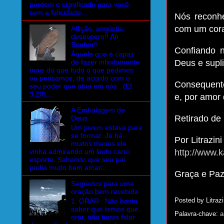
perdem o significado para você
sem a felicidade...
Nós reconh
com um cor
Aflição, angústia,
desespero!! Ah
Senhor!!
Confiando 
Àquele que é capaz
de fazer infinitamente
Deus e supl
mais do que tudo o que pedimos
ou pensamos, de acordo com o
Consequent
seu poder que atua em nós . (Ef.
3.20)...
e, por amor 
A Embalagem de
Retirado de
Deus
Um jovem estava para
se formar. Já há
Por Litrazini
muitos meses ele
vinha admirando um lindo carro
http://www.k
esporte. Sabendo que seu pai
podia muito bem arcar...
Graça e Pa
Segredos para uma
oração bem recebida
Posted by
Litrazi
1. ORAR . Não basta
saber que temos que
Palavra-chave:
a
orar, não basta falar