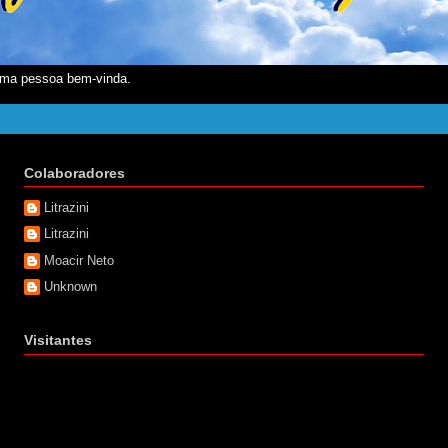
ma pessoa bem-vinda.
Colaboradores
Litrazini
Litrazini
Moacir Neto
Unknown
Visitantes