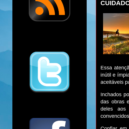
CUIDADO
Essa atençã
inútil e ímp
aceitáveis p
Inchados po
das obras e
deles aos 
convencidos
Confiar em 