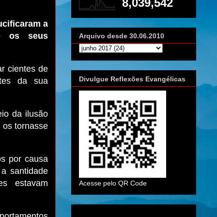
8,039,542
cificaram a
e os seus
Arquivo desde 30.06.2010
ar cientes de
Divulgue Reflexões Evangélicas
ntes da sua
io da ilusão
o os tornasse
os por causa
 a santidade
les estavam
Acesse pelo QR Code
mportamentos