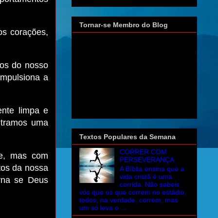
Tornar-se Membro do Blog
os corações,
os do nosso
impulsiona a
nte limpa e
ontramos uma
Textos Populares da Semana
CORRER COM
de, mas com
PERSEVERANÇA
tos da nossa
A Bíblia ensina que a
vida cristã é uma
erna se Deus
corrida. Não sabeis
vós que os que correm no estádio,
todos, na verdade, correm, mas
um só leva o ...