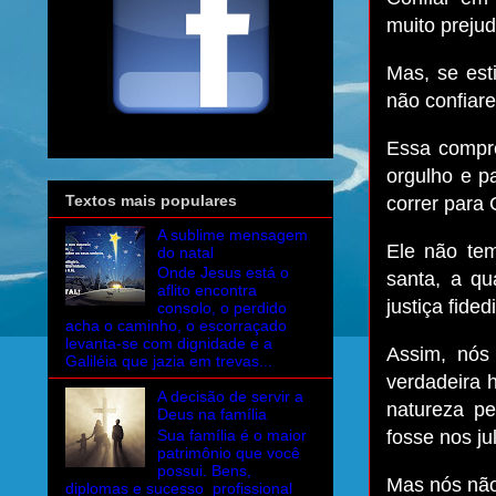
muito prejudi
Mas, se est
não confiare
Essa compr
orgulho e p
Textos mais populares
correr para 
A sublime mensagem
Ele não te
do natal
Onde Jesus está o
santa, a qu
aflito encontra
justiça fide
consolo, o perdido
acha o caminho, o escorraçado
levanta-se com dignidade e a
Assim, nós
Galiléia que jazia em trevas...
verdadeira 
A decisão de servir a
natureza pe
Deus na família
Sua família é o maior
fosse nos j
patrimônio que você
possui. Bens,
Mas nós não
diplomas e sucesso profissional