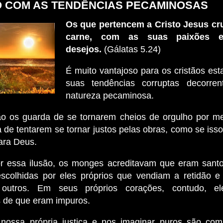
 COM AS TENDÊNCIAS PECAMINOSAS
Os que pertencem a Cristo Jesus cru
carne, com as suas paixões 
desejos.
(Gálatas 5.24)
É muito vantajoso para os cristãos est
suas tendências corruptas decorre
natureza pecaminosa.
o os guarda de se tornarem cheios de orgulho por me
ia de tentarem se tornar justos pelas obras, como se iss
ara Deus.
r essa ilusão, os monges acreditavam que eram sant
scolhidas por eles próprios que vendiam a retidão e
outros. Em seus próprios corações, contudo, e
 de que eram impuros.
nossa própria justiça e nos imaginar puros são co