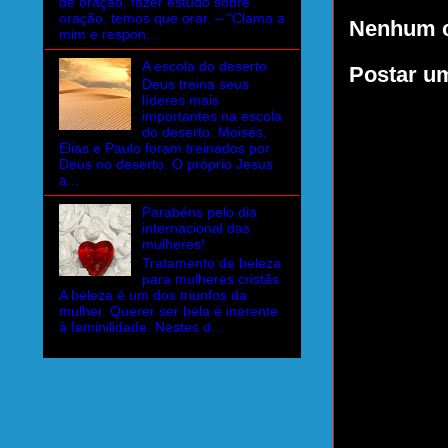
de oração, fazer estudo sobre
oração, temos que orar. – “Clama a
Nenhum c
mim e respon...
A escola do deserto
Postar u
Deus treina seus
líderes mais
importantes na escola
do deserto. Moisés,
Elias e Paulo foram treinados por
Deus no deserto. O próprio Jesus
a...
Parabéns pelo dia
internacional das
mulheres!
Tratamento de beleza
para mulheres cristãs
A beleza é um dos triunfos da
mulher. Querer ser bela é inerente
à feminilidade. Nestes d...