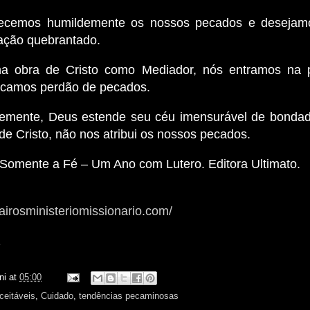
ecemos humildemente os nossos pecados e desejam
ação quebrantado.
na obra de Cristo como Mediador, nós entramos na 
icamos perdão de pecados.
emente, Deus estende seu céu imensurável de bondad
de Cristo, não nos atribui os nossos pecados.
 Somente a Fé – Um Ano com Lutero. Editora Ultimato.
airosministeriomissionario.com/
z
ni
at
05:00
ceitáveis
,
Cuidado
,
tendências pecaminosas