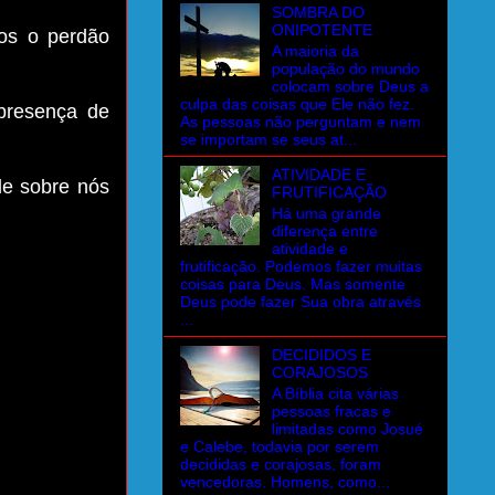
SOMBRA DO
ONIPOTENTE
os o perdão
A maioria da
população do mundo
colocam sobre Deus a
culpa das coisas que Ele não fez.
presença de
As pessoas não perguntam e nem
se importam se seus at...
ATIVIDADE E
e sobre nós
FRUTIFICAÇÃO
Há uma grande
diferença entre
atividade e
frutificação. Podemos fazer muitas
coisas para Deus. Mas somente
Deus pode fazer Sua obra através
...
DECIDIDOS E
CORAJOSOS
A Bíblia cita várias
pessoas fracas e
limitadas como Josué
e Calebe, todavia por serem
decididas e corajosas, foram
vencedoras. Homens, como...