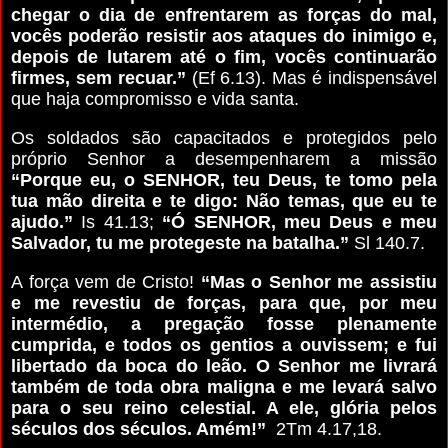
chegar o dia de enfrentarem as forças do mal,
vocês poderão resistir aos ataques do inimigo e,
depois de lutarem até o fim, vocês continuarão
firmes, sem recuar.”
(Ef 6.13). Mas é indispensável
que haja compromisso e vida santa.
Os soldados são capacitados e protegidos pelo
próprio Senhor a desempenharem a missão
“Porque eu, o SENHOR, teu Deus, te tomo pela
tua mão direita e te digo: Não temas, que eu te
ajudo.”
Is 41.13;
“Ó SENHOR, meu Deus e meu
Salvador, tu me protegeste na batalha.”
Sl 140.7.
A força vem de Cristo!
“Mas o Senhor me assistiu
e me revestiu de forças, para que, por meu
intermédio, a pregação fosse plenamente
cumprida, e todos os gentios a ouvissem; e fui
libertado da boca do leão. O Senhor me livrará
também de toda obra maligna e me levará salvo
para o seu reino celestial. A ele, glória pelos
séculos dos séculos. Amém!”
2Tm 4.17,18.