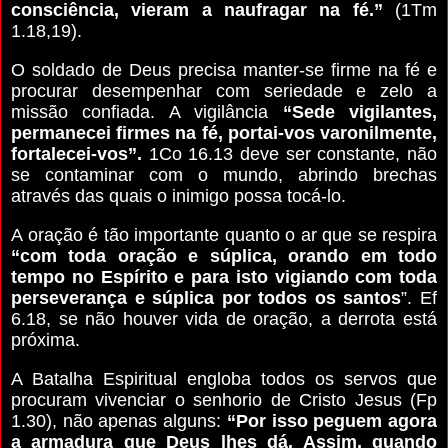
consciência, vieram a naufragar na fé.”
(1Tm
1.18,19).
O soldado de Deus precisa manter-se firme na fé e
procurar desempenhar com seriedade e zelo a
missão confiada. A vigilância
“Sede vigilantes,
permanecei firmes na fé, portai-vos varonilmente,
fortalecei-vos”.
1Co 16.13 deve ser constante, não
se contaminar com o mundo, abrindo brechas
através das quais o inimigo possa tocá-lo.
A oração é tão importante quanto o ar que se respira
“com toda oração e súplica, orando em todo
tempo no Espírito e para isto vigiando com toda
perseverança e súplica por todos os santos
”. Ef
6.18, se não houver vida de oração, a derrota está
próxima.
A Batalha Espiritual engloba todos os servos que
procuram vivenciar o senhorio de Cristo Jesus (Fp
1.30), não apenas alguns:
“Por isso peguem agora
a armadura que Deus lhes dá. Assim, quando