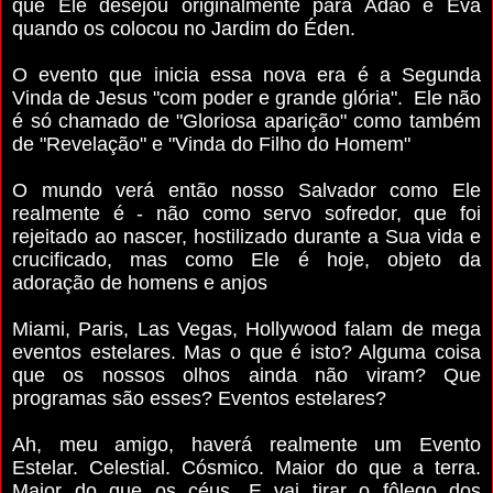
que Ele desejou originalmente para Adão e Eva
quando os colocou no Jardim do Éden.
O evento que inicia essa nova era é a Segunda
Vinda de Jesus
"com poder e grande glória"
. Ele não
é só chamado de
"Gloriosa aparição"
como também
de
"Revelação"
e
"Vinda do Filho do Homem"
O mundo verá então nosso Salvador como Ele
realmente é - não como servo sofredor, que foi
rejeitado ao nascer, hostilizado durante a Sua vida e
crucificado, mas como Ele é hoje, objeto da
adoração de homens e anjos
Miami, Paris, Las Vegas, Hollywood falam de mega
eventos estelares. Mas o que é isto? Alguma coisa
que os nossos olhos ainda não viram? Que
programas são esses? Eventos estelares?
Ah, meu amigo, haverá realmente um Evento
Estelar. Celestial. Cósmico. Maior do que a terra.
Maior do que os céus. E vai tirar o fôlego dos