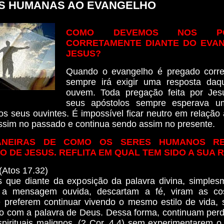
S HUMANAS AO EVANGELHO
COMO DEVEMOS NOS POS
CORRETAMENTE DIANTE DO EVA
JESUS?
Quando o evangelho é pregado corre
sempre irá exigir uma resposta daq
ouvem. Toda pregação feita por Jes
seus apóstolos sempre esperava u
s seus ouvintes. É impossível ficar neutro em relação 
ssim no passado e continua sendo assim no presente.
ANEIRAS DE COMO OS SERES HUMANOS R
 DE JESUS. REFLITA EM QUAL TEM SIDO A SUA 
(Atos 17.32)
 que diante da exposição da palavra divina, simple
ar a mensagem ouvida, descartam a fé, viram as co
 preferem continuar vivendo o mesmo estilo de vida,
 com a palavra de Deus. Dessa forma, continuam perd
pirituais malignos, (2 Cor. 4.4) sem experimentarem o 