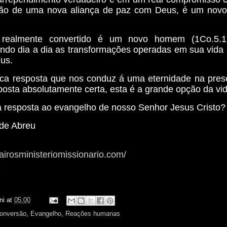
ção de uma nova aliança de paz com Deus, é um novo
ealmente convertido é um novo homem (1Co.5.17
ndo dia a dia as transformações operadas em sua vida p
us.
ica resposta que nos conduz á uma eternidade na pres
posta absolutamente certa, esta é a grande opção da vid
a resposta ao evangelho de nosso Senhor Jesus Cristo?
 de Abreu
airosministeriomissionario.com/
z
ni
at
05:00
onversão
,
Evangelho
,
Reações humanas