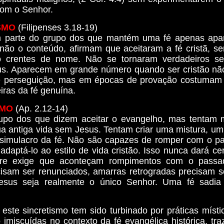
om o Senhor.
SMO
(Filipenses 3.18-19)
m parte do grupo dos que mantém uma fé apenas apar
 não o conteúdo, afirmam que aceitaram a fé cristã, se
ão crentes de nome. Não se tornaram verdadeiros se
s. Aparecem em grande número quando ser cristão nã
e perseguição, mas em épocas de provação costumam 
eiras da fé genuína.
SMO
(Ap. 2.12-14)
upo dos que dizem aceitar o evangelho, mas tentam m
ua antiga vida sem Jesus. Tentam criar uma mistura, um 
 simulacro da fé. Não são capazes de romper com o p
adaptá-lo ao estilo de vida cristão. Isso nunca dará cer
pre exige que aconteçam rompimentos com o passad
cisam ser renunciados, amarras retrogradas precisam s
esus seja realmente o único Senhor. Uma fé sadia
 este sincretismo tem sido turbinado por práticas míst
 imiscuídas no contexto da fé evangélica histórica, tra