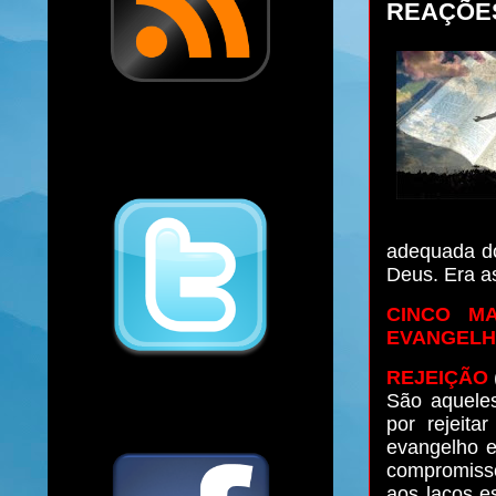
REAÇÕE
adequada do
Deus. Era a
CINCO M
EVANGELHO
REJEIÇÃO
São aqueles
por rejeit
evangelho e
compromisso
aos laços es