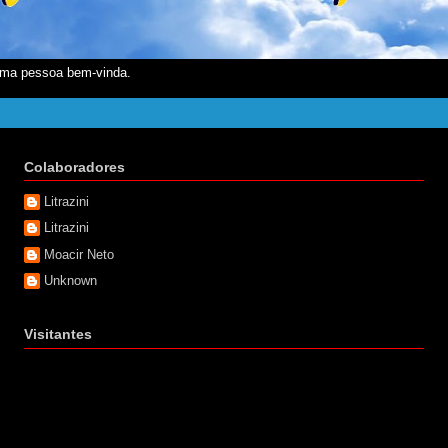
ma pessoa bem-vinda.
Colaboradores
Litrazini
Litrazini
Moacir Neto
Unknown
Visitantes