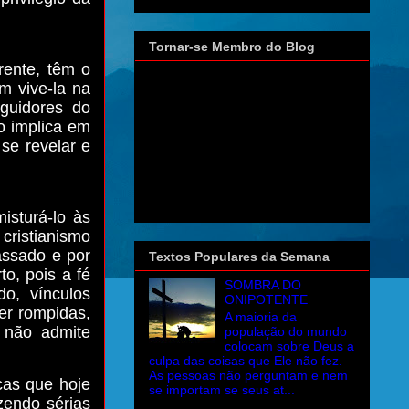
Tornar-se Membro do Blog
ente, têm o
m vive-la na
guidores do
o implica em
se revelar e
isturá-lo às
cristianismo
assado e por
Textos Populares da Semana
to, pois a fé
SOMBRA DO
o, vínculos
ONIPOTENTE
er rompidas,
A maioria da
 não admite
população do mundo
colocam sobre Deus a
culpa das coisas que Ele não fez.
As pessoas não perguntam e nem
icas que hoje
se importam se seus at...
zendo sérias