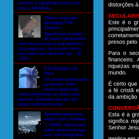
perdem o significado para você
distorções à
sem a felicidade...
SECULARI
Aflição, angústia,
Este é o gr
desespero!! Ah
Senhor!!
principalm
Àquele que é capaz
corretamen
de fazer infinitamente
presos pelo 
mais do que tudo o que pedimos
ou pensamos, de acordo com o
Para o secu
seu poder que atua em nós . (Ef.
3.20)...
financeiro
riquezas es
A Embalagem de
mundo.
Deus
Um jovem estava para
É certo que
se formar. Já há
muitos meses ele
a fé cristã
vinha admirando um lindo carro
da ambição 
esporte. Sabendo que seu pai
podia muito bem arcar...
CONVERS
Segredos para uma
Esta é a gr
oração bem recebida
significa re
1. ORAR . Não basta
Senhor Jesu
saber que temos que
orar, não basta falar
Implica em 