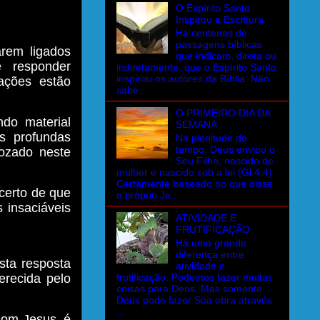
O Espírito Santo
Inspirou a Escritura
Há centenas de
passagens bíblicas
arem ligados
que indicam, direta ou
e responder
indiretamente, que o Espírito Santo
inspirou os autores da Bíblia. Não
ações estão
sabe...
O PRIMEIRO DIA DA
ndo material
SEMANA
s profundas
Na plenitude do
tempo, Deus enviou o
gozado neste
Seu Filho, nascido de
mulher e nascido sob a lei (Gl.4.4).
Certamente baseado no que disse
certo de que
o próprio Je...
 insaciáveis
ATIVIDADE E
FRUTIFICAÇÃO
Há uma grande
diferença entre
sta resposta
atividade e
frutificação. Podemos fazer muitas
ferecida pelo
coisas para Deus. Mas somente
Deus pode fazer Sua obra através
...
com Jesus, é