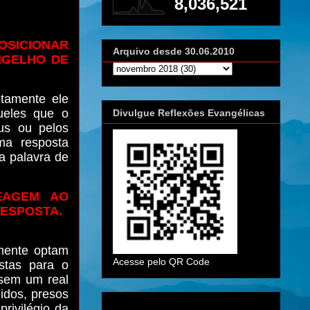
8,036,521
ICIONAR
Arquivo desde 30.06.2010
NGELHO DE
tamente ele
ueles que o
Divulgue Reflexões Evangélicas
us ou pelos
ma resposta
a palavra de
EAGEM AO
RESPOSTA.
smente optam
Acesse pelo QR Code
stas para o
 sem um real
idos, presos
privilégio da