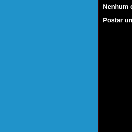
Nenhum c
Postar u