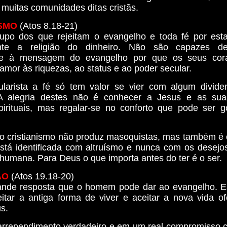
 muitas comunidades ditas cristãs.
SMO
(Atos 8.18-21)
upo dos que rejeitam o evangelho e toda fé por est
ente a religião do dinheiro. Não são capazes d
te à mensagem do evangelho por que os seus cor
amor às riquezas, ao status e ao poder secular.
larista a fé só tem valor se vier com algum divide
. A alegria destes não é conhecer a Jesus e as sua
pirituais, mas regalar-se no conforto que pode ser 
 o cristianismo não produz masoquistas, mas também é 
 está identificada com altruísmo e nunca com os desejos
humana. Para Deus o que importa antes do ter é o ser.
ÃO
(Atos 19.18-20)
ande resposta que o homem pode dar ao evangelho. E
jeitar a antiga forma de viver e aceitar a nova vida o
s.
arrependimento verdadeiro e em um real compromisso 