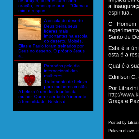
de oração, fazer estudo sobre
oração, temos que orar. – “Clama a
a inaugura
mim e respon...
espiritual.
A escola do deserto
O Homem r
Deus treina seus
experimenta
líderes mais
importantes na escola
Santo de De
do deserto. Moisés,
Elias e Paulo foram treinados por
Esta é a ún
Deus no deserto. O próprio Jesus
esta é a res
a...
Qual é a su
Parabéns pelo dia
internacional das
mulheres!
Ednilson C.
Tratamento de beleza
para mulheres cristãs
Por Litrazini
A beleza é um dos triunfos da
http://www.k
mulher. Querer ser bela é inerente
Graça e Pa
à feminilidade. Nestes d...
Posted by
Litrazi
Palavra-chave:
c