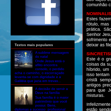
comunhão c
NOMINALI
Estes faze
rótulo, mas
prática. S
Senhor Jesu
sofrimento 
deixar as fil
Textos mais populares
A sublime mensagem
SINCRETI
do natal
Este é o gr
Onde Jesus está o
coisas da s
aflito encontra
híbrido, um
consolo, o perdido
acha o caminho, o escorraçado
isso tentam 
levanta-se com dignidade e a
cristã sem
Galiléia que jazia em trevas...
antigos pre
A decisão de servir a
para que J
Deus na família
misturas.
Sua família é o maior
patrimônio que você
Infelizmente
possui. Bens,
estão sendo
diplomas e sucesso profissional