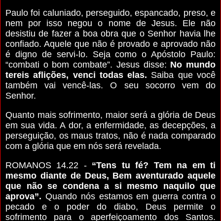
Paulo foi caluniado, perseguido, espancado, preso, e
nem por isso negou o nome de Jesus. Ele não
desistiu de fazer a boa obra que o Senhor havia lhe
confiado. Aquele que não é provado e aprovado não
é digno de servi-lo. Seja como o Apóstolo Paulo:
“combati o bom combate”. Jesus disse:
No mundo
tereis aflições, venci todas elas.
Saiba que você
também vai vencê-las. O seu socorro vem do
Senhor.
Quanto mais sofrimento, maior será a glória de Deus
em sua vida. A dor, a enfermidade, as decepções, a
perseguição, os maus tratos, não é nada comparado
com a glória que em nós será revelada.
ROMANOS 14.22 -
“Tens tu fé? Tem na em ti
mesmo diante de Deus, Bem aventurado aquele
que não se condena a si mesmo naquilo que
aprova”.
Quando nós estamos em guerra contra o
pecado e o poder do diabo, Deus permite o
sofrimento para o aperfeiçoamento dos Santos.