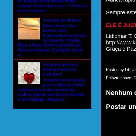
de oração, fazer estudo sobre
oração, temos que orar. – “Clama a
mim e respon...
Sempre este
A escola do deserto
ELE É JUS
Deus treina seus
líderes mais
importantes na escola
Lidiomar T. 
do deserto. Moisés,
http://www.k
Elias e Paulo foram treinados por
Graça e Pa
Deus no deserto. O próprio Jesus
a...
Parabéns pelo dia
internacional das
Posted by
Litrazi
mulheres!
Palavra-chave:
D
Tratamento de beleza
para mulheres cristãs
A beleza é um dos triunfos da
Nenhum c
mulher. Querer ser bela é inerente
à feminilidade. Nestes d...
Postar u