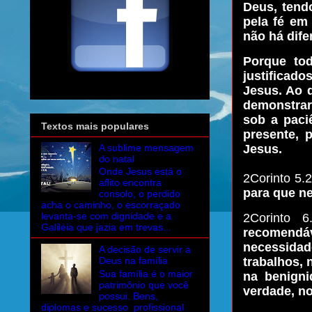
Deus, tendo
pela fé em
não há dife
Porque to
justificado
Jesus. Ao 
demonstrar
sob a paci
Textos mais populares
presente, 
A sublime mensagem
Jesus.
do natal
Onde Jesus está o
2Corinto 5.
aflito encontra
para que ne
consolo, o perdido
acha o caminho, o escorraçado
levanta-se com dignidade e a
2Corinto 6
Galiléia que jazia em trevas...
recomendá
necessidad
A decisão de servir a
trabalhos, 
Deus na família
Sua família é o maior
na benigni
patrimônio que você
verdade, no
possui. Bens,
diplomas e sucesso profissional