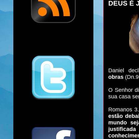
DEUS É J
Daniel dec
obras
(Dn.9
O Senhor di
sua casa ser
Romanos 3.
estão debai
mundo sej
justifica
conhecimen