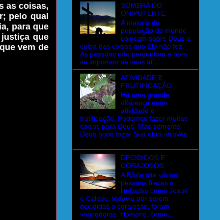
s as coisas,
SOMBRA DO
ONIPOTENTE
; pelo qual
A maioria da
ia, para que
população do mundo
justiça que
colocam sobre Deus a
culpa das coisas que Ele não fez.
a que vem de
As pessoas não perguntam e nem
se importam se seus at...
ATIVIDADE E
FRUTIFICAÇÃO
Há uma grande
diferença entre
atividade e
frutificação. Podemos fazer muitas
coisas para Deus. Mas somente
Deus pode fazer Sua obra através
...
DECIDIDOS E
CORAJOSOS
A Bíblia cita várias
pessoas fracas e
limitadas como Josué
e Calebe, todavia por serem
decididas e corajosas, foram
vencedoras. Homens, como...