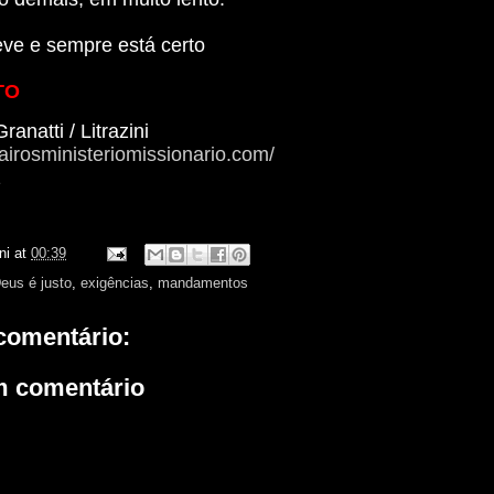
ve e sempre está certo
TO
Granatti
/ Litrazini
airosministeriomissionario.com/
z
ni
at
00:39
eus é justo
,
exigências
,
mandamentos
omentário:
m comentário