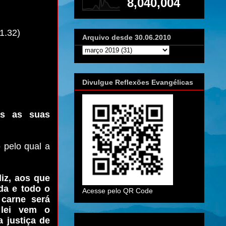
8,040,004
1.32)
Arquivo desde 30.06.2010
Divulgue Reflexões Evangélicas
as as suas
 pelo qual a
iz, aos que
ada e todo o
Acesse pelo QR Code
carne será
 lei vem o
 justiça de