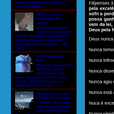
perdem o significado para você
Filipenses 3
sem a felicidade...
pela excel
sofri a per
Aflição, angústia,
desespero!! Ah
possa ganh
Senhor!!
vem da lei,
Àquele que é capaz
Deus pela f
de fazer infinitamente
mais do que tudo o que pedimos
Deus nunca 
ou pensamos, de acordo com o
seu poder que atua em nós . (Ef.
3.20)...
Nunca tomou
A Embalagem de
Nunca trilh
Deus
Um jovem estava para
se formar. Já há
Nunca disse
muitos meses ele
vinha admirando um lindo carro
esporte. Sabendo que seu pai
Nunca agiu 
podia muito bem arcar...
Nunca está 
Segredos para uma
oração bem recebida
1. ORAR . Não basta
Nuca é exce
saber que temos que
orar, não basta falar
Nunca rápid