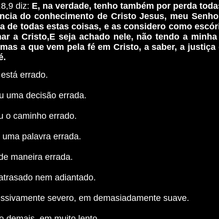
.8,9 diz:
E, na verdade, tenho também por perda toda
ência do conhecimento de Cristo Jesus, meu Senhor
da de todas estas coisas, e as considero como escór
ar a Cristo,E seja achado nele, não tendo a minha 
 mas a que vem pela fé em Cristo, a saber, a justiç
é.
está errado.
 uma decisão errada.
ou o caminho errado.
 uma palavra errada.
de maneira errada.
atrasado nem adiantado.
ssivamente severo, em demasiadamente suave.
o demais, em muito lento.