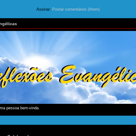
Assinar:
Postar comentários (Atom)
ngélicas
ma pessoa bem-vinda.