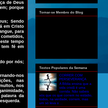
tiça de Deus
eem; porque
Tornar-se Membro do Blog
eus; Sendo
há em Cristo
angue, para
 cometidos,
neste tempo
e tem fé em
do por nós;
Textos Populares da Semana
rnando-nos
CORRER COM
PERSEVERANÇA
ições, nas
A Bíblia ensina que a
multos, nos
vida cristã é uma
nganimidade,
corrida. Não sabeis
 palavra da
vós que os que correm no estádio,
todos, na verdade, correm, mas
à esquerda
.
um só leva o ...