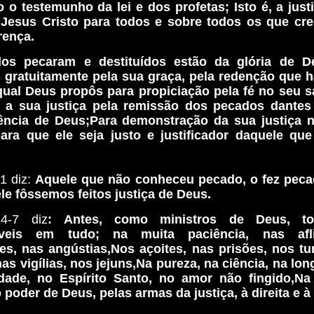
 o testemunho da lei e dos profetas; Isto é, a jus
 Jesus Cristo para todos e sobre todos os que cr
rença.
dos pecaram e destituídos estão da glória de D
s gratuitamente pela sua graça, pela redenção que 
qual Deus propôs para propiciação pela fé no seu s
 a sua justiça pela remissão dos pecados dantes
ência de Deus;Para demonstração da sua justiça 
para que ele seja justo e justificador daquele qu
21 diz:
Aquele que não conheceu pecado, o fez peca
le fôssemos feitos justiça de Deus.
.4-7 diz
: Antes, como ministros de Deus, to
veis em tudo; na muita paciência, nas afl
es, nas angústias,Nos açoites, nas prisões, nos tu
nas vigílias, nos jejuns,Na pureza, na ciência, na lo
dade, no Espírito Santo, no amor não fingido,Na
 poder de Deus, pelas armas da justiça, à direita e 