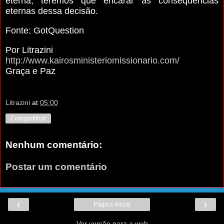
eterna, teremos que encarar as consequências
eternas dessa decisão.
Fonte: GotQuestion
Por Litrazini
http://www.kairosministeriomissionario.com/
Graça e Paz
Litrazini
at
05:00
Compartilhar
Nenhum comentário:
Postar um comentário
‹
›
Página inicial
Ver versão para a web