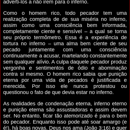
adverti-los a não irem para o inferno.
Como o homem rico, todo pecador tem uma
realização completa de de sua miséria no inferno,
assim como uma consciência bem informada,
completamente ciente e sensível – a qual se torna
seu próprio termômetro. Essa é a experiência de
tortura no inferno – uma alma bem ciente de seu
pecado juntamente com uma consciência
continuamente a acusar, martelando constantemente
sem qualquer alívio. A culpa daquele pecador produz
vergonha e sentimentos de ódio e abominação
contra si mesmo. O homem rico sabia que punição
eterna por uma vida de pecados é justificada e
merecida. Por isso ele nunca protestou ou
questionou o fato de que devia estar no inferno.
As realidades de condenação eterna, inferno eterno
e punição eterna são assustadoras e assim devem
ser. No entanto, ficar tão atemorizado é para o bem
do pecador. Enquanto isso pode até soar amargo (e
é!), há boas novas. Deus nos ama (João 3:16) e quer