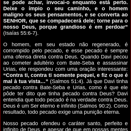
se pode achar, invocai-o enquanto está perto.
Deixe o ímpio o seu caminho, e o homem
maligno os seus pensamentos, e se converta ao
SENHOR, que se compadecerá dele; torne para o
nosso Deus, porque grandioso é em perdoar”
(Isaías 55:6-7).
O homem, em seu estado não regenerado, é
corrompido pelo pecado, e esse pecado é sempre
uma ofensa direta contra Deus. Quando Davi pecou
ao cometer adultério com Bate-Seba e assassinar
Urias, ele respondeu com uma oração interessante:
“Contra ti, contra ti somente pequei, e fiz o que é
mal à tua vista…”
(Salmos 51:4). Já que Davi tinha
pecado contra Bate-Seba e Urias, como é que ele
pôde ter dito que tinha pecado contra Deus? Davi
entendia que todo pecado é na verdade contra Deus.
Deus é um Ser eterno e infinito (Salmos 90:2). Como
resultado, todo pecado exige uma punição eterna.
Nosso pecado ofendeu o caráter santo, perfeito e
infinito de Deus, e apesar de que em nossas mentes