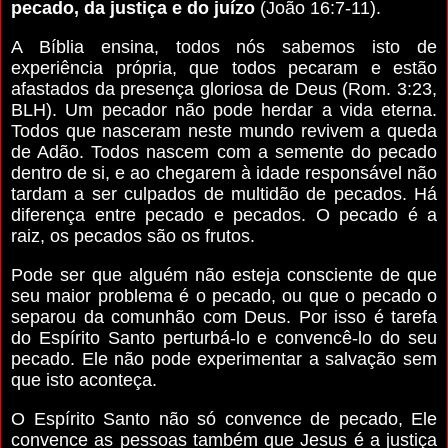
pecado, da justiça e do juízo
(João 16:7-11).
A Bíblia ensina, todos nós sabemos isto de
experiência própria, que todos pecaram e estão
afastados da presença gloriosa de Deus (Rom. 3:23,
BLH). Um pecador não pode herdar a vida eterna.
Todos que nasceram neste mundo revivem a queda
de Adão. Todos nascem com a semente do pecado
dentro de si, e ao chegarem à idade responsável não
tardam a ser culpados de multidão de pecados. Há
diferença entre pecado e pecados. O pecado é a
raiz, os pecados são os frutos.
Pode ser que alguém não esteja consciente de que
seu maior problema é o pecado, ou que o pecado o
separou da comunhão com Deus. Por isso é tarefa
do Espírito Santo perturbá-lo e convencê-lo do seu
pecado. Ele não pode experimentar a salvação sem
que isto aconteça.
O Espírito Santo não só convence de pecado, Ele
convence as pessoas também que Jesus é a justiça