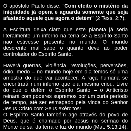
O apóstolo Paulo disse: "
Com efeito o mistério da
iniquidade já opera e aguarda somente que seja
afastado aquele que agora o detém"
(2 Tess. 2:7).
A Escritura deixa claro que este planeta já seria
literalmente um inferno na terra se a Espírito Santo
não estivesse presente no mundo. O mundo
descrente mal sabe o quanto deve ao poder
controlador do Espírito Santo.
Haverá guerras, violência, revoluções, perversões,
ódio, medo – no mundo hoje em dia temos só uma
amostra do que vai acontecer. A raça humana se
encontrará num inferno que ela mesma criou. Livre
do que o detém o Espírito Santo – o Anticristo
reinará com poderes supremos por um curta período
de tempo, até ser esmagado pela vinda do Senhor
Jesus Cristo com Seus exércitos!
O Espírito Santo também age através do povo de
Deus, que é chamado por Jesus no sermão do
Monte de sal da terra e luz do mundo (Mat. 5:13,14).