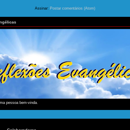
Assinar:
Postar comentários (Atom)
ngélicas
ma pessoa bem-vinda.
Colaboradores