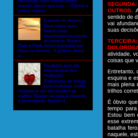
de oração, fazer estudo sobre
SEGUNDA
oração, temos que orar. – “Clama a
OUTROS.
A
mim e respon...
sentido de 
A escola do deserto
vai afundan
Deus treina seus
suas decisõ
líderes mais
importantes na escola
TERCEIRA
do deserto. Moisés,
Elias e Paulo foram treinados por
DOLOROS
Deus no deserto. O próprio Jesus
atividade, 
a...
coisas que 
Parabéns pelo dia
internacional das
Entretanto,
mulheres!
esquina e es
Tratamento de beleza
mais plena 
para mulheres cristãs
trilhos corre
A beleza é um dos triunfos da
mulher. Querer ser bela é inerente
à feminilidade. Nestes d...
É óbvio que
tempo para 
Estou bem c
esse extrem
batalha fer
naquele, es