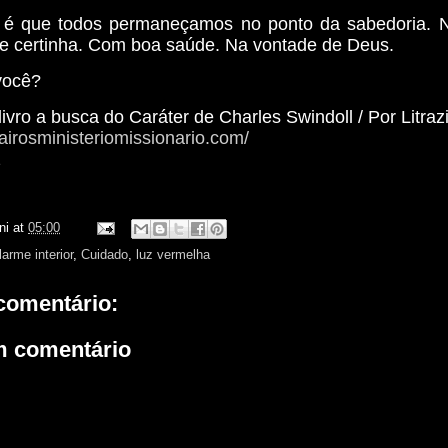
é que todos permaneçamos no ponto da sabedoria. No
 certinha. Com boa saúde. Na vontade de Deus.
você?
livro a busca do Caráter de Charles Swindoll / Por Litrazi
airosministeriomissionario.com/
z
ni
at
05:00
larme interior
,
Cuidado
,
luz vermelha
omentário:
m comentário