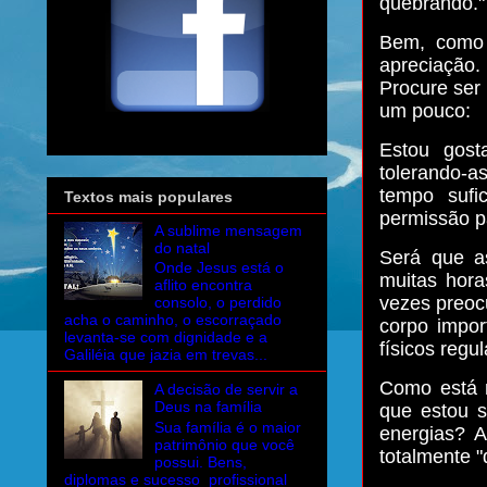
quebrando."
Bem, como 
apreciação. 
Procure ser
um pouco:
Estou gost
tolerando-a
tempo sufi
Textos mais populares
permissão p
A sublime mensagem
do natal
Será que a
Onde Jesus está o
muitas hora
aflito encontra
vezes preo
consolo, o perdido
acha o caminho, o escorraçado
corpo impor
levanta-se com dignidade e a
físicos regu
Galiléia que jazia em trevas...
Como está 
A decisão de servir a
Deus na família
que estou s
Sua família é o maior
energias?
A
patrimônio que você
totalmente 
possui. Bens,
diplomas e sucesso profissional