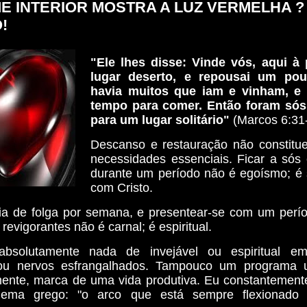
E INTERIOR MOSTRA A LUZ VERMELHA ?
!
"Ele lhes disse: Vinde vós, aqui à 
lugar deserto, e repousai um po
havia muitos que iam e vinham, e
tempo para comer. Então foram só
para um lugar solitário"
(Marcos 6:31-
Descanso e restauração não constitu
necessidades essenciais. Ficar a sós
durante um período não é egoísmo; é 
com Cristo.
a de folga por semana, e presentear-se com um perío
 revigorantes não é carnal; é espiritual.
bsolutamente nada de invejável ou espiritual em
ou nervos esfrangalhados. Tampouco um programa ul
ente, marca de uma vida produtiva. Eu constantemen
lema grego: "o arco que está sempre flexionado