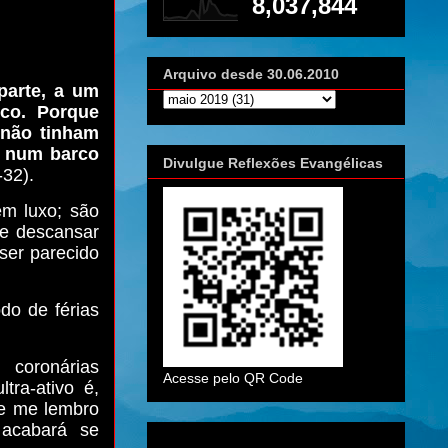
8,037,844
Arquivo desde 30.06.2010
parte, a um
uco. Porque
 não tinham
s num barco
Divulgue Reflexões Evangélicas
32).
em luxo; são
 e descansar
ser parecido
do de férias
 coronárias
Acesse pelo QR Code
tra-ativo é,
te me lembro
 acabará se