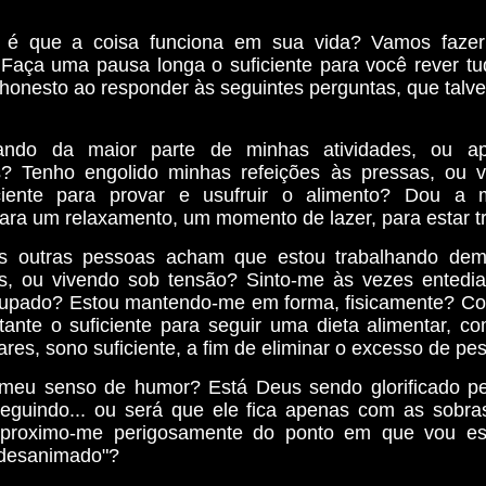
é que a coisa funciona em sua vida? Vamos faze
Faça uma pausa longa o suficiente para você rever tudo
 honesto ao responder às seguintes perguntas, que tal
ando da maior parte de minhas atividades, ou a
s?
Tenho engolido minhas refeições às pressas, ou 
ciente para provar e usufruir o alimento?
Dou a 
ara um relaxamento, um momento de lazer, para estar t
s outras pessoas acham que estou trabalhando dema
s, ou vivendo sob tensão? Sinto-me às vezes entedi
cupado?
Estou mantendo-me em forma, fisicamente? C
tante o suficiente para seguir uma dieta alimentar, co
lares, sono suficiente, a fim de eliminar o excesso de pe
meu senso de humor?
Está Deus sendo glorificado 
eguindo... ou será que ele fica apenas com as sobr
proximo-me perigosamente do ponto em que vou est
"desanimado"?