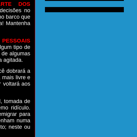
ARTE DOS
decisões no
no barco que
ma! Mantenha
 PESSOAIS
lgum tipo de
r de algumas
a agitada.
cê dobrará a
 mais livre e
 voltará aos
l, tomada de
mo ridículo.
emigrar para
mpenham numa
to; neste ou