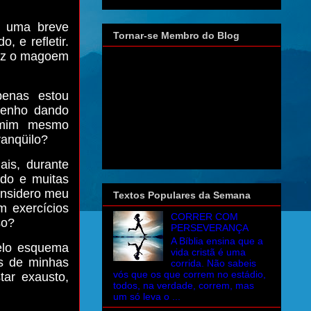
r uma breve
Tornar-se Membro do Blog
, e refletir.
vez o magoem
penas estou
venho dando
mim mesmo
ranqüilo?
is, durante
ado e muitas
onsidero meu
Textos Populares da Semana
m exercícios
CORRER COM
so?
PERSEVERANÇA
A Bíblia ensina que a
pelo esquema
vida cristã é uma
as de minhas
corrida. Não sabeis
vós que os que correm no estádio,
ar exausto,
todos, na verdade, correm, mas
um só leva o ...