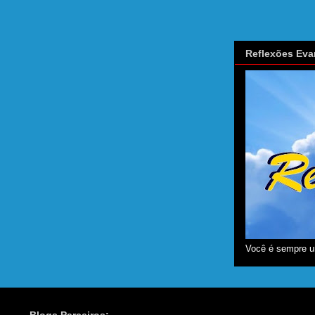
Reflexões Eva
Você é sempre u
Blogs Parceiros: