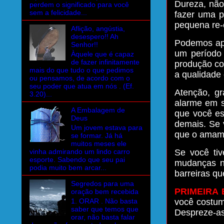
Dureza, não
perdem o significado para você
sem a felicidade...
fazer uma p
pequena re-
Aflição, angústia,
desespero!! Ah
Podemos apr
Senhor!!
um período 
Àquele que é capaz
de fazer infinitamente
produção co
mais do que tudo o que pedimos
a qualidade 
ou pensamos, de acordo com o
seu poder que atua em nós . (Ef.
Atenção, gr
3.20)...
alarme em s
A Embalagem de
que você es
Deus
demais. Se 
Um jovem estava para
que o amam
se formar. Já há
muitos meses ele
vinha admirando um lindo carro
Se você tiv
esporte. Sabendo que seu pai
mudanças ne
podia muito bem arcar...
barreiras qu
Segredos para uma
PRIMEIRA 
oração bem recebida
1. ORAR . Não basta
você costum
saber que temos que
Despreze-as
orar, não basta falar