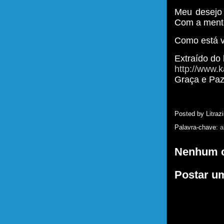
Meu desejo 
Com a mente
Como está 
Extraído do 
http://www.k
Graça e Pa
Posted by
Litrazi
Palavra-chave:
a
Nenhum c
Postar u