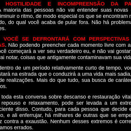
: HOSTILIDADE E INCOMPREENSÃO DA P
 maioria das pessoas não vai entender suas novas 
diminuir o ritmo, de modo especial os que se encontram 
do, do qual você acaba de pular fora. Não há proble
es.
: VOCÊ SE DEFRONTARÁ COM PERSPECTIVAS
AS
. Não podendo preencher cada momento livre com a
você começará a ver seu verdadeiro eu, e não vai gosta
vai notar, coisas que antigamente contaminavam sua vid
 dentro de um período relativamente curto de tempo, vo
tará na estrada que o conduzirá a uma vida mais sadia,
de realizações. Mais do que tudo, sua busca de caráter
tos.
 toda esta conversa sobre descanso e restauração vita
repouso e relaxamento, pode ser levada a um extre
iente disso. Contudo, para cada pessoa que decide 
o, e ali enferrujar, há milhares de outras que se e
oz contra a exaustão. Nenhum desses extremos é corre
tamos errados.