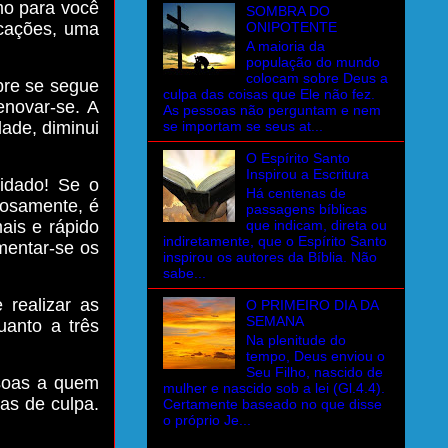
mo para você
SOMBRA DO
icações, uma
ONIPOTENTE
A maioria da
população do mundo
colocam sobre Deus a
pre se segue
culpa das coisas que Ele não fez.
enovar-se. A
As pessoas não perguntam e nem
se importam se seus at...
ade, diminui
O Espírito Santo
Inspirou a Escritura
uidado! Se o
Há centenas de
vosamente, é
passagens bíblicas
que indicam, direta ou
ais e rápido
indiretamente, que o Espírito Santo
mentar-se os
inspirou os autores da Bíblia. Não
sabe...
 realizar as
O PRIMEIRO DIA DA
SEMANA
uanto a três
Na plenitude do
tempo, Deus enviou o
Seu Filho, nascido de
soas a quem
mulher e nascido sob a lei (Gl.4.4).
as de culpa.
Certamente baseado no que disse
o próprio Je...