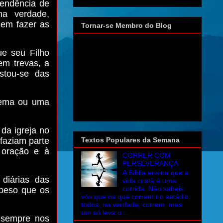
tendência de
a verdade,
 em fazer as
Tornar-se Membro do Blog
e seu Filho
em trevas, a
stou-se das
lema ou uma
 da igreja no
faziam parte
Textos Populares da Semana
à oração e à
CORRER COM
PERSEVERANÇA
A Bíblia ensina que a
diárias das
vida cristã é uma
corrida. Não sabeis
 peso que os
vós que os que correm no estádio,
todos, na verdade, correm, mas
um só leva o ...
 sempre nos