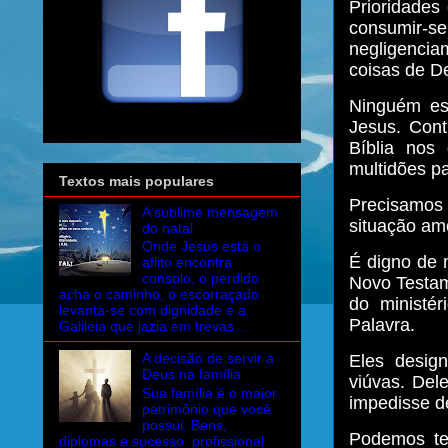
Prioridades
consumir-
negligencia
coisas de D
Ninguém es
Jesus. Cont
Bíblia nos
multidões pa
Textos mais populares
Precisamos
A sublime mensagem
situação am
do natal
Onde Jesus está o
É digno de n
aflito encontra
consolo, o perdido
Novo Testam
acha o caminho, o escorraçado
do ministér
levanta-se com dignidade e a
Palavra.
Galiléia que jazia em trevas...
A decisão de servir a
Eles desig
Deus na família
viúvas. Del
Sua família é o maior
impedisse d
patrimônio que você
possui. Bens,
Podemos te
diplomas e sucesso profissional