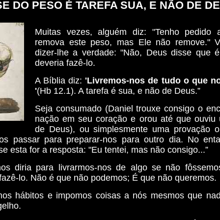
SE DO PESO É TAREFA SUA, E NÃO DE DE
Muitas vezes, alguém diz: "Tenho pedido
remova este peso, mas Ele não remove." V
dizer-lhe a verdade: "Não, Deus disse que
deveria fazê-lo.
A Bíblia diz:
'Livremos-nos de tudo o que no
'
(Hb 12.1). A tarefa é sua, e não de Deus.”
Seja consumado (Daniel trouxe consigo o en
nação em seu coração e orou até que ouviu
de Deus), ou simplesmente uma provação ou
s passar para preparar-nos para outro dia. No ent
e esta for a resposta: "Eu tentei, mas não consigo...”
s diria para livrarmos-nos de algo se não fôssemo
fazê-lo. Não é que não podemos; É que não queremos.
mos hábitos e impomos coisas a nós mesmos que nad
elho.