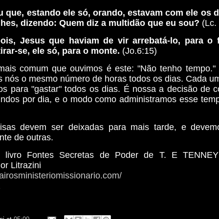
 que, estando ele só, orando, estavam com ele os d
lhes, dizendo: Quem diz a multidão que eu sou?
(Lc.
ois, Jesus que haviam de vir arrebatá-lo, para o f
irar-se, ele só, para o monte.
(Jo.6:15)
mais comum que ouvimos é este: "Não tenho tempo." 
s nós o mesmo número de horas todos os dias. Cada u
os para "gastar" todos os dias. É nossa a decisão de 
ndos por dia, e o modo como administramos esse temp
isas devem ser deixadas para mais tarde, e devemos
te de outras.
do livro Fontes Secretas de Poder de T. E TENN
or Litrazini
airosministeriomissionario.com/
z