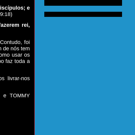
iscípulos; e
 9:18)
azerem rei,
Contudo, foi
m de nós tem
como usar os
o faz toda a
 livrar-nos
EY e TOMMY