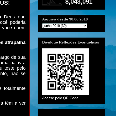
8,043,091
US!
 a Deus que
Arquivo desde 30.06.2010
ocê poderia
 é você quem
s atrapalha
Divulgue Reflexões Evangélicas
cargo de sua
 uma palavra
 teste pelo
anto, não se
s totalmente
Acesse pelo QR Code
a têm a ver