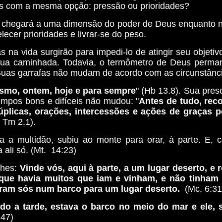
 com a mesma opção: pressão ou prioridades?
 chegará a uma dimensão do poder de Deus enquanto 
ecer prioridades e livrar-se do peso.
s na vida surgirão para impedi-lo de atingir seu objetiv
sua caminhada. Todavia, o termômetro de Deus perman
Suas garrafas não mudam de acordo com as circunstânc
smo, ontem, hoje e para sempre
" (Hb 13.8). Sua pres
mpos bons e difíceis não mudou: "
Antes de tudo, re
úplicas, orações, intercessões e ações de graças p
 Tm 2.1).
a a multidão, subiu ao monte para orar, à parte. E, 
a ali só. (Mt. 14:23)
lhes:
Vinde vós, aqui à parte, a um lugar deserto, e
que havia muitos que iam e vinham, e não tinham
oram sós num barco para um lugar deserto.
(Mc. 6:31
ndo a tarde, estava o barco no meio do mar e ele, 
:47)