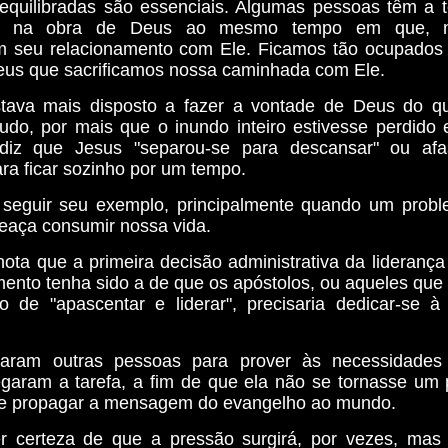
 equilibradas são essenciais. Algumas pessoas têm a 
se na obra de Deus ao mesmo tempo em que, n
m seu relacionamento com Ele. Ficamos tão ocupados
eus que sacrificamos nossa caminhada com Ele.
tava mais disposto a fazer a vontade de Deus do qu
udo, por mais que o inundo inteiro estivesse perdido 
 diz que Jesus "separou-se para descansar" ou afa
ra ficar sozinho por um tempo.
 seguir seu exemplo, principalmente quando um prob
eaça consumir nossa vida.
ota que a primeira decisão administrativa da liderança
ento tenha sido a de que os apóstolos, ou aqueles que 
io de "apascentar e liderar", precisaria dedicar-se 
naram outras pessoas para prover às necessidades 
egaram a tarefa, a fim de que ela não se tornasse um
e propagar a mensagem do evangelho ao mundo.
r certeza de que a pressão surgirá, por vezes, mas