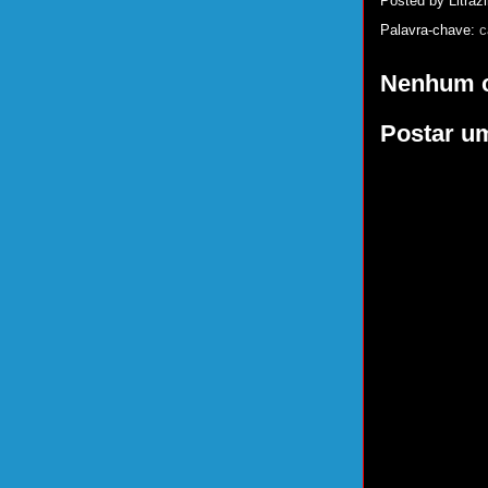
Posted by
Litrazi
Palavra-chave:
c
Nenhum c
Postar u