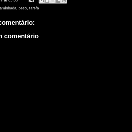
ni
at
05:00
aminhada
,
peso
,
tarefa
omentário:
m comentário