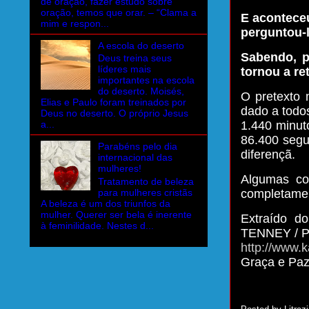
de oração, fazer estudo sobre
oração, temos que orar. – “Clama a
E aconteceu
mim e respon...
perguntou-
A escola do deserto
Sabendo, p
Deus treina seus
líderes mais
tornou a ret
importantes na escola
do deserto. Moisés,
O pretexto 
Elias e Paulo foram treinados por
dado a todo
Deus no deserto. O próprio Jesus
1.440 minut
a...
86.400 segu
Parabéns pelo dia
diferençã.
internacional das
mulheres!
Algumas co
Tratamento de beleza
para mulheres cristãs
completamen
A beleza é um dos triunfos da
mulher. Querer ser bela é inerente
Extraído 
à feminilidade. Nestes d...
TENNEY /
P
http://www.k
Graça e Pa