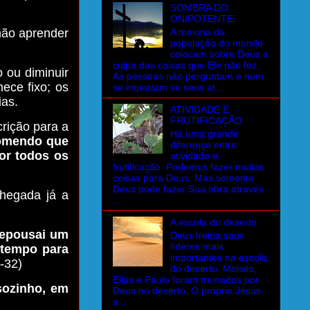
SOMBRA DO
ONIPOTENTE
A maioria da
não aprender
população do mundo
colocam sobre Deus a
culpa das coisas que Ele não fez.
o ou diminuir
As pessoas não perguntam e nem
ece fixo; os
se importam se seus at...
ias.
ATIVIDADE E
FRUTIFICAÇÃO
crição para a
Há uma grande
comendo que
diferença entre
or todos os
atividade e
frutificação. Podemos fazer muitas
coisas para Deus. Mas somente
Deus pode fazer Sua obra através
chegada já a
...
A escola do deserto
 repousai um
Deus treina seus
líderes mais
 tempo para
importantes na escola
-32)
do deserto. Moisés,
Elias e Paulo foram treinados por
sozinho, em
Deus no deserto. O próprio Jesus
a...