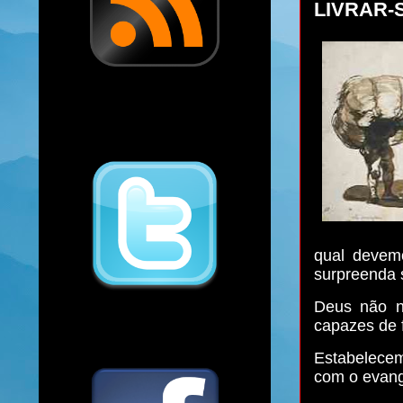
LIVRAR-
qual devemo
surpreenda s
Deus não no
capazes de 
Estabelece
com o evang