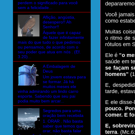
perdem o significado para você
depararemos
sem a felicidade...
Você jamais
Aflição, angústia,
como estabel
desespero!! Ah
Senhor!!
Muitas coisa
Àquele que é capaz
de fazer infinitamente
o ritmo de 
mais do que tudo o que pedimos
rótulos em 
ou pensamos, de acordo com o
seu poder que atua em nós . (Ef.
Ele é
"o me
3.20)...
saúde em te
A Embalagem de
se façam s
Deus
homens"
(1
Um jovem estava para
se formar. Já há
E, despedid
muitos meses ele
tarde, estav
vinha admirando um lindo carro
esporte. Sabendo que seu pai
podia muito bem arcar...
E ele disse-
pouco. Por
Segredos para uma
comer. E f
oração bem recebida
1. ORAR . Não basta
E, sobrevi
saber que temos que
orar, não basta falar
terra
. (Mc.6