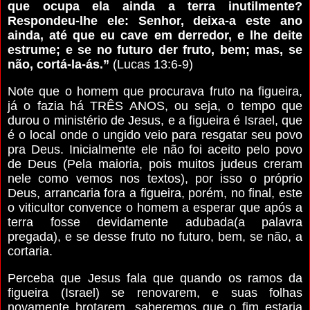
que ocupa ela ainda a terra inutilmente?
Respondeu-lhe ele: Senhor, deixa-a este ano
ainda, até que eu cave em derredor, e lhe deite
estrume; e se no futuro der fruto, bem; mas, se
não, cortá-la-ás.”
(Lucas 13:6-9)
Note que o homem que procurava fruto na figueira,
já o fazia há TRÊS ANOS, ou seja, o tempo que
durou o ministério de Jesus, e a figueira é Israel, que
é o local onde o ungido veio para resgatar seu povo
pra Deus. Inicialmente ele não foi aceito pelo povo
de Deus (Pela maioria, pois muitos judeus creram
nele como vemos nos textos), por isso o próprio
Deus, arrancaria fora a figueira, porém, no final, este
o viticultor convence o homem a esperar que após a
terra fosse devidamente adubada(a palavra
pregada), e se desse fruto no futuro, bem, se não, a
cortaria.
Perceba que Jesus fala que quando os ramos da
figueira (Israel) se renovarem, e suas folhas
novamente brotarem, saberemos que o fim estaria