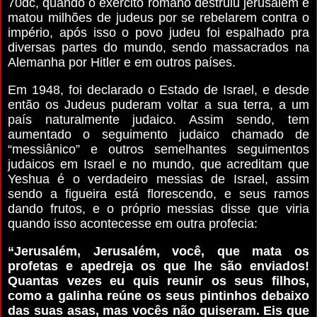
70dc, quando o exército romano destruiu jerusalém e
matou milhões de judeus por se rebelarem contra o
império, após isso o povo judeu foi espalhado pra
diversas partes do mundo, sendo massacrados na
Alemanha por Hitler e em outros países.
Em 1948, foi declarado o Estado de Israel, e desde
então os Judeus puderam voltar a sua terra, a um
país naturalmente judaico. Assim sendo, tem
aumentado o seguimento judaico chamado de
“messiânico” e outros semelhantes seguimentos
judaicos em Israel e no mundo, que acreditam que
Yeshua é o verdadeiro messias de Israel, assim
sendo a figueira está florescendo, e seus ramos
dando frutos, e o próprio messias disse que viria
quando isso acontecesse em outra profecia:
“Jerusalém, Jerusalém, você, que mata os
profetas e apedreja os que lhe são enviados!
Quantas vezes eu quis reunir os seus filhos,
como a galinha reúne os seus pintinhos debaixo
das suas asas, mas vocês não quiseram. Eis que