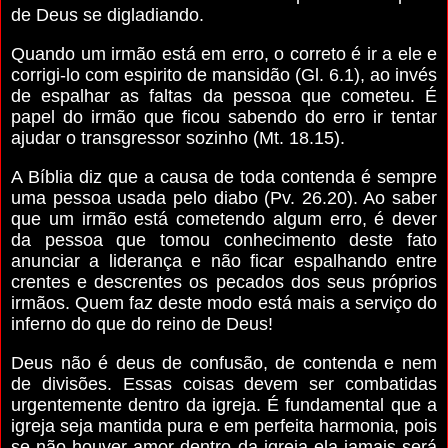
de Deus se digladiando.
Quando um irmão está em erro, o correto é ir a ele e
corrigi-lo com espirito de mansidão (Gl. 6.1), ao invés
de espalhar as faltas da pessoa que cometeu. É
papel do irmão que ficou sabendo do erro ir tentar
ajudar o transgressor sozinho (Mt. 18.15).
A Bíblia diz que a causa de toda contenda é sempre
uma pessoa usada pelo diabo (Pv. 26.20). Ao saber
que um irmão está cometendo algum erro, é dever
da pessoa que tomou conhecimento deste fato
anunciar a liderança e não ficar espalhando entre
crentes e descrentes os pecados dos seus próprios
irmãos. Quem faz deste modo está mais a serviço do
inferno do que do reino de Deus!
Deus não é deus de confusão, de contenda e nem
de divisões. Essas coisas devem ser combatidas
urgentemente dentro da igreja. É fundamental que a
igreja seja mantida pura e em perfeita harmonia, pois
se não houver amor dentro da igreja ela jamais será