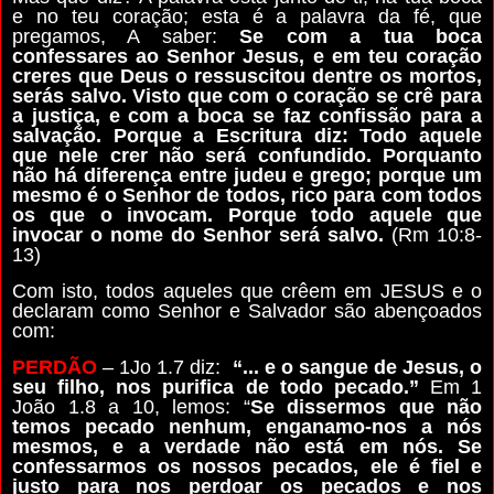
e no teu coração; esta é a palavra da fé, que
pregamos, A saber:
Se com a tua boca
confessares ao Senhor Jesus, e em teu coração
creres que Deus o ressuscitou dentre os mortos,
serás salvo. Visto que com o coração se crê para
a justiça, e com a boca se faz confissão para a
salvação. Porque a Escritura diz: Todo aquele
que nele crer não será confundido. Porquanto
não há diferença entre judeu e grego; porque um
mesmo é o Senhor de todos, rico para com todos
os que o invocam. Porque todo aquele que
invocar o nome do Senhor será salvo.
(Rm 10:8-
13)
Com isto, todos aqueles que crêem em JESUS e o
declaram como Senhor e Salvador são abençoados
com:
PERDÃO
– 1Jo 1.7 diz:
“... e o sangue de Jesus, o
seu filho, nos purifica de todo pecado.”
Em 1
João 1.8 a 10, lemos: “
Se dissermos que não
temos pecado nenhum, enganamo-nos a nós
mesmos, e a verdade não está em nós. Se
confessarmos os nossos pecados, ele é fiel e
justo para nos perdoar os pecados e nos