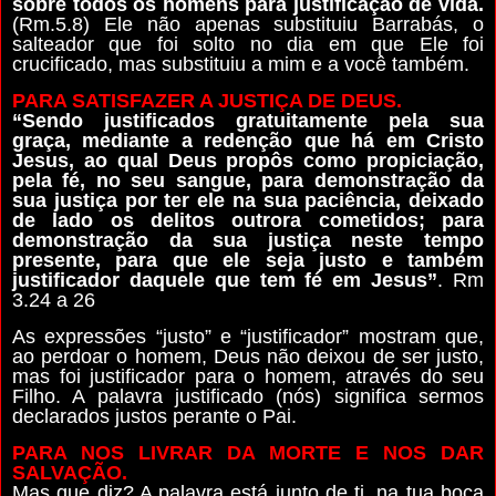
sobre todos os homens para justificação de vida.
(Rm.5.8) Ele não apenas substituiu Barrabás, o
salteador que foi solto no dia em que Ele foi
crucificado, mas substituiu a mim e a você também.
PARA SATISFAZER A JUSTIÇA DE DEUS.
“Sendo justificados gratuitamente pela sua
graça, mediante a redenção que há em Cristo
Jesus, ao qual Deus propôs como propiciação,
pela fé, no seu sangue, para demonstração da
sua justiça por ter ele na sua paciência, deixado
de lado os delitos outrora cometidos; para
demonstração da sua justiça neste tempo
presente, para que ele seja justo e também
justificador daquele que tem fé em Jesus”
. Rm
3.24 a 26
As expressões “justo” e “justificador” mostram que,
ao perdoar o homem, Deus não deixou de ser justo,
mas foi justificador para o homem, através do seu
Filho. A palavra justificado (nós) significa sermos
declarados justos perante o Pai.
PARA NOS LIVRAR DA MORTE E NOS DAR
SALVAÇÃO.
Mas que diz? A palavra está junto de ti, na tua boca