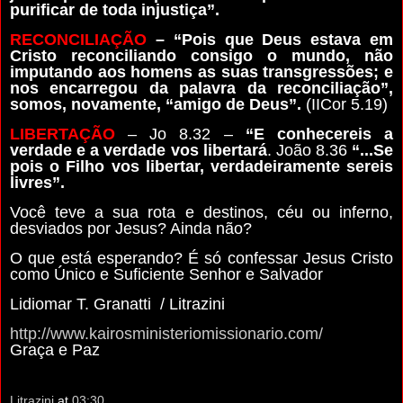
purificar de toda injustiça”.
RECONCILIAÇÃO
– “Pois que Deus estava em
Cristo reconciliando consigo o mundo, não
imputando aos homens as suas transgressões; e
nos encarregou da palavra da reconciliação”,
somos, novamente, “amigo de Deus”.
(IICor 5.19)
LIBERTAÇÃO
– Jo 8.32 –
“E conhecereis a
verdade e a verdade vos libertará
. João 8.36
“...Se
pois o Filho vos libertar, verdadeiramente sereis
livres”.
Você teve a sua rota e destinos, céu ou inferno,
desviados por Jesus? Ainda não?
O que está esperando? É só confessar Jesus Cristo
como Único e Suficiente Senhor e Salvador
Lidiomar T. Granatti / Litrazini
http://www.kairosministeriomissionario.com/
Graça e Paz
Litrazini
at
03:30