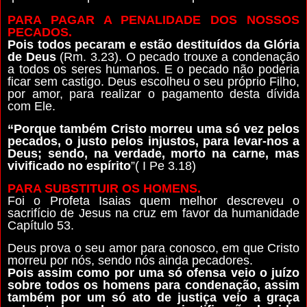
PARA PAGAR A PENALIDADE DOS NOSSOS
PECADOS.
Pois todos pecaram e estão destituídos da Glória
de Deus
(Rm. 3.23). O pecado trouxe a condenação
a todos os seres humanos. E o pecado não poderia
ficar sem castigo. Deus escolheu o seu próprio Filho,
por amor, para realizar o pagamento desta dívida
com Ele.
“Porque também Cristo morreu uma só vez pelos
pecados, o justo pelos injustos, para levar-nos a
Deus; sendo, na verdade, morto na carne, mas
vivificado no espírito
”( I Pe 3.18)
PARA SUBSTITUIR OS HOMENS.
Foi o Profeta Isaias quem melhor descreveu o
sacrifício de Jesus na cruz em favor da humanidade
Capítulo 53.
Deus prova o seu amor para conosco, em que Cristo
morreu por nós, sendo nós ainda pecadores.
Pois assim como por uma só ofensa veio o juízo
sobre todos os homens para condenação, assim
também por um só ato de justiça veio a graça