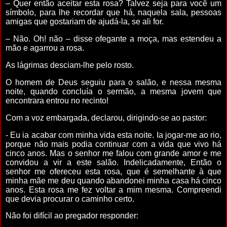
– Quer então aceitar esta rosa? Talvez seja para você um
símbolo, para lhe recordar que há, naquela sala, pessoas
amigas que gostariam de ajudá-la, se ali for.
– Não. Oh! não – disse ofegante a moça, mas estendeu a
mão e agarrou a rosa.
As lágrimas desciam-lhe pelo rosto.
O homem de Deus seguiu para o salão, e nessa mesma
noite, quando concluía o sermão, a mesma jovem que
encontrara entrou no recinto!
Com a voz embargada, declarou, dirigindo-se ao pastor:
- Eu ia acabar com minha vida esta noite. Ia jogar-me ao rio,
porque não mais podia continuar com a vida que vivo há
cinco anos. Mas o senhor me falou com grande amor e me
convidou a vir a este salão. Indelicadamente, Então o
senhor me ofereceu esta rosa, que é semelhante à que
minha mãe me deu quando abandonei minha casa há cinco
anos. Esta rosa me fez voltar a mim mesma. Compreendi
que devia procurar o caminho certo.
Não foi difícil ao pregador responder: