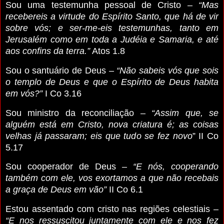
Sou uma testemunha pessoal de Cristo –
“Mas
recebereis a virtude do Espírito Santo, que há de vir
sobre vós; e ser-me-eis testemunhas, tanto em
Jerusalém como em toda a Judéia e Samaria, e até
aos confins da terra.”
Atos 1.8
Sou o santuário de Deus –
“Não sabeis vós que sois
o templo de Deus e que o Espírito de Deus habita
em vós?”
I Co 3.16
Sou ministro da reconciliação –
“Assim que, se
alguém está em Cristo, nova criatura é; as coisas
velhas já passaram; eis que tudo se fez novo
” II Co
5.17
Sou cooperador de Deus –
“E nós, cooperando
também com ele, vos exortamos a que não recebais
a graça de Deus em vão”
II Co 6.1
Estou assentado com cristo nas regiões celestiais –
“E nos ressuscitou juntamente com ele e nos fez