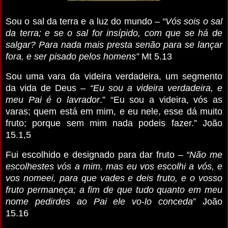
Sou o sal da terra e a luz do mundo –
“Vós sois o sal
da terra; e se o sal for insípido, com que se há de
salgar? Para nada mais presta senão para se lançar
fora, e ser pisado pelos homens”
Mt 5.13
Sou uma vara da videira verdadeira, um segmento
da vida de Deus –
“Eu sou a videira verdadeira, e
meu Pai é o lavrador
.” “Eu sou a videira, vós as
varas; quem está em mim, e eu nele, esse dá muito
fruto; porque sem mim nada podeis fazer.” João
15.1,5
Fui escolhido e designado para dar fruto –
“Não me
escolhestes vós a mim, mas eu vos escolhi a vós, e
vos nomeei, para que vades e deis fruto, e o vosso
fruto permaneça; a fim de que tudo quanto em meu
nome pedirdes ao Pai ele vo-lo conceda
” João
15.16