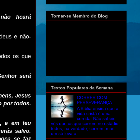
Tornar-se Membro do Blog
não ficará
udeus e não-
odos os que
Senhor será
Textos Populares da Semana
mens, Jesus
CORRER COM
PERSEVERANÇA
 por todos,
A Bíblia ensina que a
vida cristã é uma
corrida. Não sabeis
, e em teu
vós que os que correm no estádio,
todos, na verdade, correm, mas
erás salvo.
um só leva o ...
boca se faz