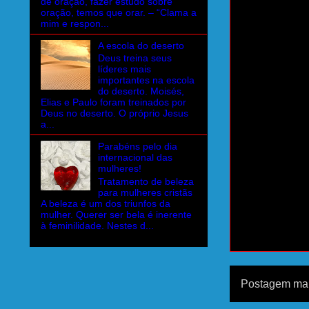
de oração, fazer estudo sobre
oração, temos que orar. – “Clama a
mim e respon...
A escola do deserto
Deus treina seus
líderes mais
importantes na escola
do deserto. Moisés,
Elias e Paulo foram treinados por
Deus no deserto. O próprio Jesus
a...
Parabéns pelo dia
internacional das
mulheres!
Tratamento de beleza
para mulheres cristãs
A beleza é um dos triunfos da
mulher. Querer ser bela é inerente
à feminilidade. Nestes d...
Postagem mai