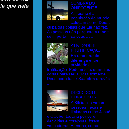
SOMBRA DO
le que nele
ONIPOTENTE
A maioria da
população do mundo
colocam sobre Deus a
culpa das coisas que Ele não fez.
As pessoas não perguntam e nem
se importam se seus at...
ATIVIDADE E
FRUTIFICAÇÃO
Há uma grande
diferença entre
atividade e
frutificação. Podemos fazer muitas
coisas para Deus. Mas somente
Deus pode fazer Sua obra através
...
DECIDIDOS E
CORAJOSOS
A Bíblia cita várias
pessoas fracas e
limitadas como Josué
e Calebe, todavia por serem
decididas e corajosas, foram
vencedoras. Homens, como...