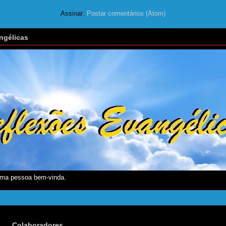
Assinar:
Postar comentários (Atom)
ngélicas
ma pessoa bem-vinda.
Colaboradores