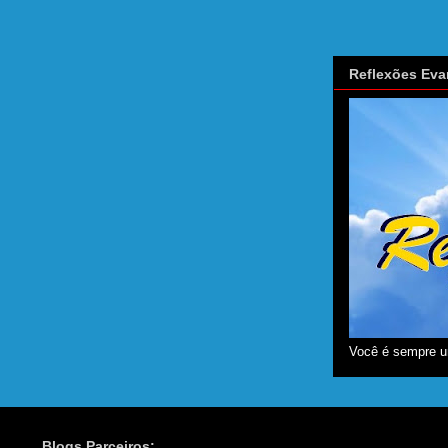
Reflexões Eva
Você é sempre u
Blogs Parceiros: