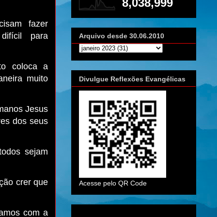
8,038,999
isam fazer
ifícil para
Arquivo desde 30.06.2010
to coloca a
neira muito
Divulgue Reflexões Evangélicas
umanos Jesus
res dos seus
todos sejam
ação crer que
Acesse pelo QR Code
lamos com a