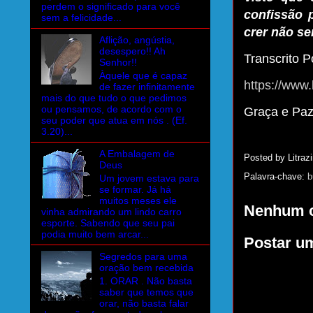
perdem o significado para você
confissão 
sem a felicidade...
crer não se
Aflição, angústia,
desespero!! Ah
Transcrito Po
Senhor!!
Àquele que é capaz
https://www.
de fazer infinitamente
mais do que tudo o que pedimos
ou pensamos, de acordo com o
Graça e Pa
seu poder que atua em nós . (Ef.
3.20)...
A Embalagem de
Posted by
Litrazi
Deus
Palavra-chave:
b
Um jovem estava para
se formar. Já há
muitos meses ele
Nenhum c
vinha admirando um lindo carro
esporte. Sabendo que seu pai
podia muito bem arcar...
Postar u
Segredos para uma
oração bem recebida
1. ORAR . Não basta
saber que temos que
orar, não basta falar