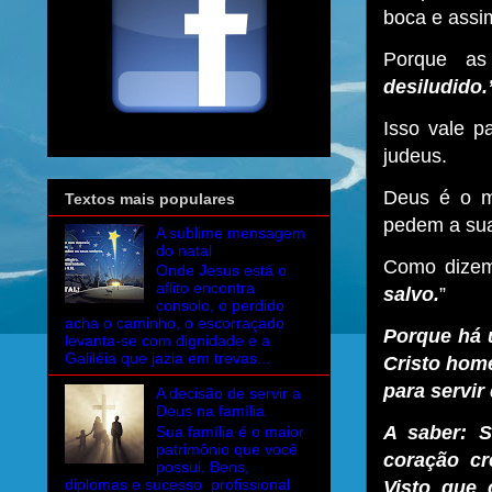
boca e assi
Porque as
desiludido.
Isso vale p
judeus.
Deus é o m
Textos mais populares
pedem a sua
A sublime mensagem
do natal
Como dizem
Onde Jesus está o
aflito encontra
salvo.
”
consolo, o perdido
acha o caminho, o escorraçado
Porque há 
levanta-se com dignidade e a
Galiléia que jazia em trevas...
Cristo hom
para servi
A decisão de servir a
Deus na família
A saber: 
Sua família é o maior
patrimônio que você
coração cr
possui. Bens,
diplomas e sucesso profissional
Visto que 