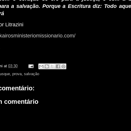
para a salvação. Porque a Escritura diz: Todo aque
rá
r Litrazini
kairosministeriomissionario.com/
z
ni
at
03:30
usque
,
prova
,
salvação
omentário:
m comentário