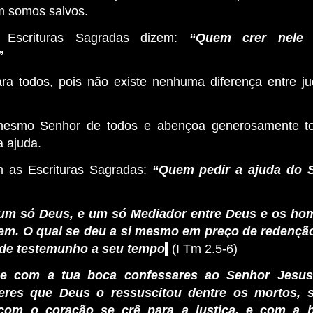
m somos salvos.
 Escrituras Sagradas dizem:
“Quem crer nele 
”
ara todos, pois não existe nenhuma diferença entre j
esmo Senhor de todos e abençoa generosamente t
 ajuda.
 as Escrituras Sagradas:
“Quem pedir a ajuda do 
um só Deus, e um só Mediador entre Deus e os ho
em. O qual se deu a si mesmo em preço de redenção
r de testemunho a seu tempo
.
(I Tm 2.5-6)
Se com a tua boca confessares ao Senhor Jesus
eres que Deus o ressuscitou dentre os mortos, s
com o coração se crê para a justiça, e com a 