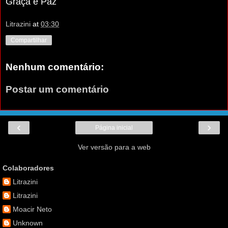
Graça e Paz
Litrazini
at
03:30
Compartilhar
Nenhum comentário:
Postar um comentário
‹
›
Página inicial
Ver versão para a web
Colaboradores
Litrazini
Litrazini
Moacir Neto
Unknown