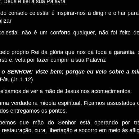
, Deus é fiel à sua Palavra
do consolo celestial é inspirar-nos a dirigir e olhar pa
lizar
elestial não é um conforto qualquer, não foi feito 
elo próprio Rei da glória que nos dá toda a garantia, 
rso e, vela por fazer cumprir a sua Palavra:
 o SENHOR: Viste bem; porque eu velo sobre a mi
-la
. (Jr. 1.12)
deixamos de ver a mão de Jesus nos acontecimentos.
uma verdadeira miopia espiritual, Ficamos assustados 
dos entregamos os pontos.
bemos que mão do Senhor está operando por trá
estauração, cura, libertação e socorro em meio às afli