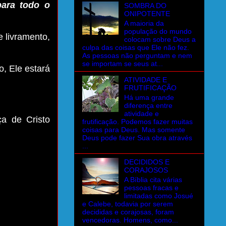
para todo o
SOMBRA DO
ONIPOTENTE
A maioria da
população do mundo
 livramento,
colocam sobre Deus a
culpa das coisas que Ele não fez.
As pessoas não perguntam e nem
se importam se seus at...
, Ele estará
ATIVIDADE E
FRUTIFICAÇÃO
Há uma grande
diferença entre
atividade e
a de Cristo
frutificação. Podemos fazer muitas
coisas para Deus. Mas somente
Deus pode fazer Sua obra através
...
DECIDIDOS E
CORAJOSOS
A Bíblia cita várias
pessoas fracas e
limitadas como Josué
e Calebe, todavia por serem
decididas e corajosas, foram
vencedoras. Homens, como...