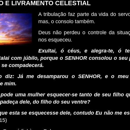
 E LIVRAMENTO CELESTIAL
A tribulação faz parte da vida do serv
mas, o consolo também.
Deus não perdeu o controle da situa
nos esqueceu.
Exultai, ó céus, e alegra-te, ó te
talai com júbilo, porque o SENHOR consolou o seu 
s se compadecerá.
o diz: Já me desamparou o SENHOR, e o meu
e mim.
 pode uma mulher esquecer-se tanto de seu filho qu
adeça dele, do filho do seu ventre?
que esta se esquecesse dele, contudo Eu não me es
-15)