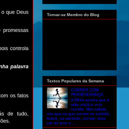
ra o que Deus
Tornar-se Membro do Blog
de promessas
pois controla
nha palavra
Textos Populares da Semana
CORRER COM
PERSEVERANÇA
com os fatos
A Bíblia ensina que a
vida cristã é uma
corrida. Não sabeis
s de tudo,
vós que os que correm no estádio,
todos, na verdade, correm, mas
ções.
um só leva o ...