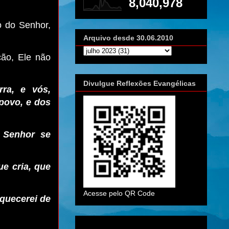
8,040,978
o do Senhor,
Arquivo desde 30.06.2010
ção, Ele não
Divulgue Reflexões Evangélicas
rra, e vós,
povo, e dos
 Senhor se
e cria, que
Acesse pelo QR Code
quecerei de