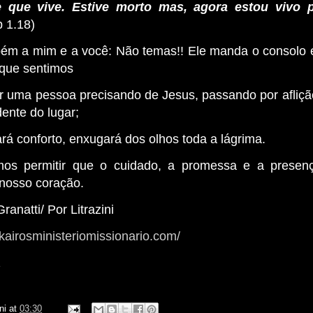
 que vive. Estive morto mas, agora estou vivo 
p 1.18)
bém a mim e a você: Não temas!! Ele manda o consolo e
 que sentimos
 uma pessoa precisando de Jesus, passando por aflição
dente do lugar;
rá conforto, enxugará dos olhos toda a lágrima.
mos permitir que o cuidado, a promessa e a presenç
nosso coração.
ranatti/ Por Litrazini
kairosministeriomissionario.com/
z
ni
at
03:30