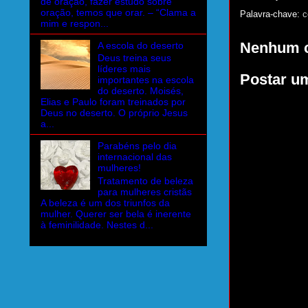
de oração, fazer estudo sobre
oração, temos que orar. – “Clama a
Palavra-chave:
c
mim e respon...
Nenhum c
A escola do deserto
Deus treina seus
líderes mais
Postar u
importantes na escola
do deserto. Moisés,
Elias e Paulo foram treinados por
Deus no deserto. O próprio Jesus
a...
Parabéns pelo dia
internacional das
mulheres!
Tratamento de beleza
para mulheres cristãs
A beleza é um dos triunfos da
mulher. Querer ser bela é inerente
à feminilidade. Nestes d...