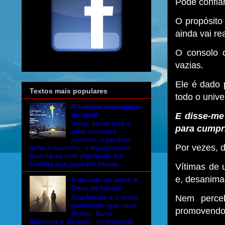
Pode confiar
O propósito 
ainda vai rea
O consolo c
vazias.
Ele é dado p
Textos mais populares
todo o unive
A sublime mensagem
do natal
E disse-me
Onde Jesus está o
para cumpri
aflito encontra
consolo, o perdido
Por vezes, 
acha o caminho, o escorraçado
levanta-se com dignidade e a
Galiléia que jazia em trevas...
Vítimas de 
e, desanima
A decisão de servir a
Deus na família
Sua família é o maior
Nem perce
patrimônio que você
promovendo r
possui. Bens,
diplomas e sucesso profissional