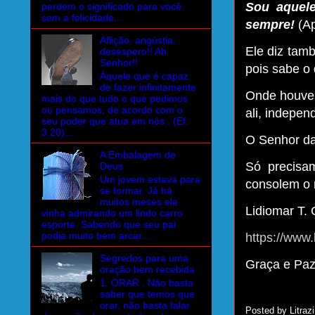
Sou aquele
perdem o significado para você
sem a felicidade...
sempre!
(A
Aflição, angústia,
Ele diz tam
desespero!! Ah
Senhor!!
pois sabe o
Àquele que é capaz
de fazer infinitamente
Onde houver
mais do que tudo o que pedimos
ou pensamos, de acordo com o
ali, indepen
seu poder que atua em nós . (Ef.
3.20)...
O Senhor da
A Embalagem de
Só precisa
Deus
Um jovem estava para
consolem o 
se formar. Já há
muitos meses ele
Lidiomar T. G
vinha admirando um lindo carro
esporte. Sabendo que seu pai
podia muito bem arcar...
https://www.
Segredos para uma
Graça e Pa
oração bem recebida
1. ORAR . Não basta
saber que temos que
orar, não basta falar
Posted by
Litrazi