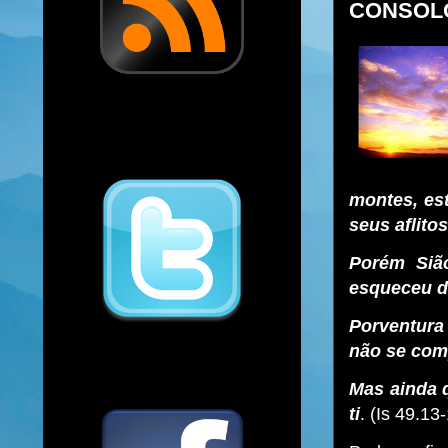
CONSOLO
montes, es
seus aflito
Porém Siã
esqueceu d
Porventura
não se comp
Mas ainda 
ti
. (Is 49.13