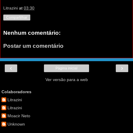
Litrazini
at
03:30
Compartilhar
Nenhum comentário:
Postar um comentário
‹
›
Página inicial
Ver versão para a web
Colaboradores
Litrazini
Litrazini
Moacir Neto
Unknown