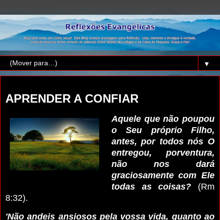
▼
sexta-feira, 26 de abril de 2024
APRENDER A CONFIAR
Aquele que não poupou
o Seu próprio Filho,
antes, por todos nós O
entregou, porventura,
não nos dará
graciosamente com Ele
todas as coisas?
(Rm
8:32).
'Não andeis ansiosos pela vossa vida, quanto ao