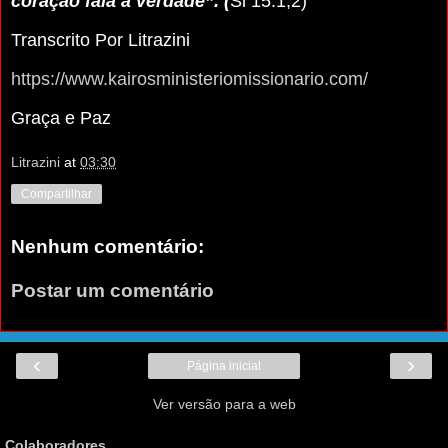
coração fala a verdade”. (
Sl 15:1,2)
Transcrito Por Litrazini
https://www.kairosministeriomissionario.com/
Graça e Paz
Litrazini
at
03:30
Compartilhar
Nenhum comentário:
Postar um comentário
‹
›
Página inicial
Ver versão para a web
Colaboradores