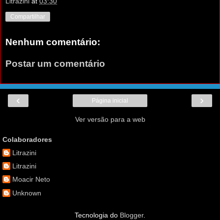
Litrazini
at
03:30
Compartilhar
Nenhum comentário:
Postar um comentário
‹
›
Página inicial
Ver versão para a web
Colaboradores
Litrazini
Litrazini
Moacir Neto
Unknown
Tecnologia do
Blogger
.