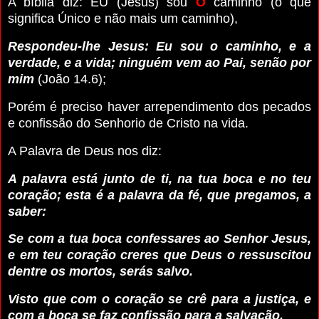
A bíblia diz: EU (Jesus) sou
O
caminho (o que
significa Único e não mais um caminho),
Respondeu-lhe Jesus: Eu sou o caminho, e a
verdade, e a vida; ninguém vem ao Pai, senão por
mim
(João 14.6);
Porém é preciso haver arrependimento dos pecados
e confissão do Senhorio de Cristo na vida.
A Palavra de Deus nos diz:
A palavra está junto de ti, na tua boca e no teu
coração; esta é a palavra da fé, que pregamos, a
saber:
Se com a tua boca confessares ao Senhor Jesus,
e em teu coração creres que Deus o ressuscitou
dentre os mortos, serás salvo.
Visto que com o coração se crê para a justiça, e
com a boca se faz confissão para a salvação.