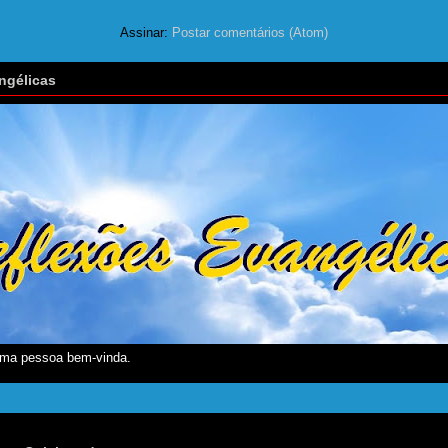
Assinar:
Postar comentários (Atom)
ngélicas
ma pessoa bem-vinda.