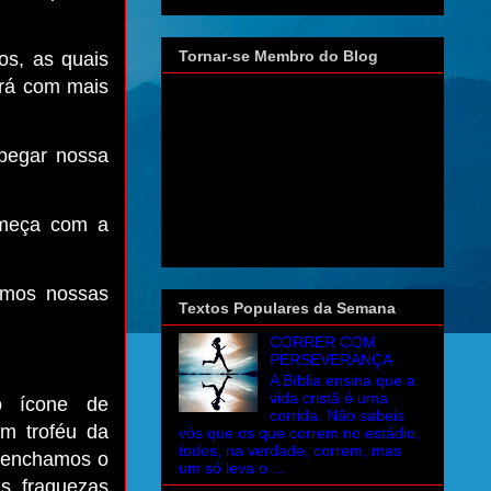
Tornar-se Membro do Blog
os, as quais
ará com mais
 pegar nossa
começa com a
rmos nossas
Textos Populares da Semana
CORRER COM
PERSEVERANÇA
A Bíblia ensina que a
vida cristã é uma
o ícone de
corrida. Não sabeis
m troféu da
vós que os que correm no estádio,
todos, na verdade, correm, mas
, enchamos o
um só leva o ...
s fraquezas