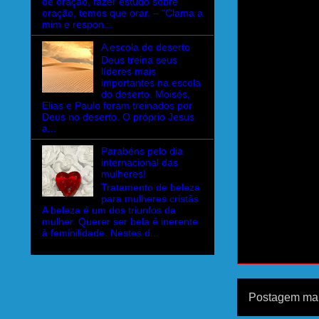
de oração, fazer estudo sobre
oração, temos que orar. – “Clama a
mim e respon...
A escola do deserto
Deus treina seus
líderes mais
importantes na escola
do deserto. Moisés,
Elias e Paulo foram treinados por
Deus no deserto. O próprio Jesus
a...
Parabéns pelo dia
internacional das
mulheres!
Tratamento de beleza
para mulheres cristãs
A beleza é um dos triunfos da
mulher. Querer ser bela é inerente
à feminilidade. Nestes d...
Postagem mai