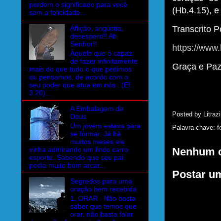
perdem o significado para você
(Hb.4.15), e
sem a felicidade...
Aflição, angústia,
Transcrito Po
desespero!! Ah
Senhor!!
https://www.
Àquele que é capaz
de fazer infinitamente
Graça e Pa
mais do que tudo o que pedimos
ou pensamos, de acordo com o
seu poder que atua em nós . (Ef.
3.20)...
A Embalagem de
Posted by
Litrazi
Deus
Um jovem estava para
Palavra-chave:
f
se formar. Já há
muitos meses ele
vinha admirando um lindo carro
Nenhum c
esporte. Sabendo que seu pai
podia muito bem arcar...
Postar u
Segredos para uma
oração bem recebida
1. ORAR . Não basta
saber que temos que
orar, não basta falar