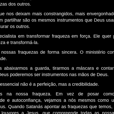
zas dos outros.
ue nos deixam mais constrangidos, mais envergonhad
m partilhar são os mesmos instrumentos que Deus us
urar os outros.
cialista em transformar fraqueza em força. Ele quer
za e transformá-la.
 nossas fraquezas de forma sincera. O ministério 
ade.
s abaixarmos a guarda, tirarmos a máscara e conta
 Deus poderemos ser instrumentos nas mãos de Deus.
essencial não é a perfeição, mas a credibilidade.
nos na nossa fraqueza. Em vez de posar com
idade e autoconfiança, vejamos a nós mesmos como u
us. Quando Satanás apontar as fraquezas que temos
 louvores a Jesus, que compreende todas as nossa