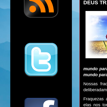
DEUS T
mundo para
mundo para
Nossas fra
deliberadam
Fraquezas 
elas nos t