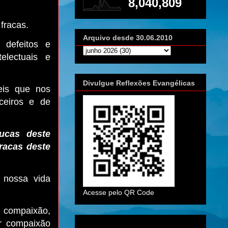
8,040,809
fracas.
Arquivo desde 30.06.2010
 defeitos e
telectuais e
Divulgue Reflexões Evangélicas
eis que nos
ceiros e de
ucas deste
racas deste
 nossa vida
Acesse pelo QR Code
 compaixão,
r compaixão