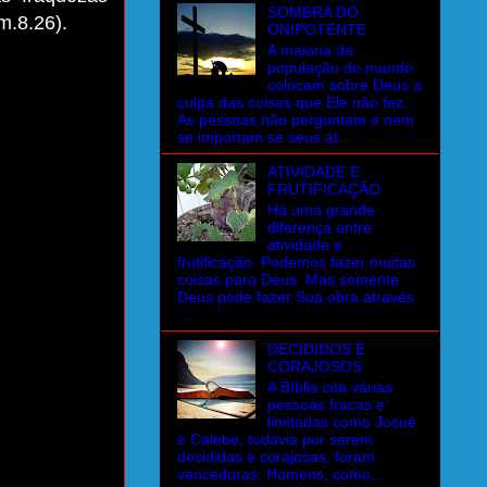
SOMBRA DO
m.8.26).
ONIPOTENTE
A maioria da
população do mundo
colocam sobre Deus a
culpa das coisas que Ele não fez.
As pessoas não perguntam e nem
se importam se seus at...
ATIVIDADE E
FRUTIFICAÇÃO
Há uma grande
diferença entre
atividade e
frutificação. Podemos fazer muitas
coisas para Deus. Mas somente
Deus pode fazer Sua obra através
...
DECIDIDOS E
CORAJOSOS
A Bíblia cita várias
pessoas fracas e
limitadas como Josué
e Calebe, todavia por serem
decididas e corajosas, foram
vencedoras. Homens, como...