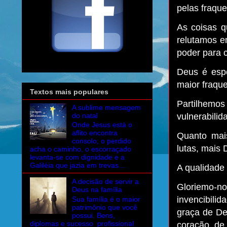
pelas fraque
As coisas q
relutamos e
poder para c
Deus é espe
maior fraque
Textos mais populares
Partilhemos
A sublime mensagem
do natal
vulnerabilid
Onde Jesus está o
aflito encontra
Quanto mai
consolo, o perdido
lutas, mais
acha o caminho, o escorraçado
levanta-se com dignidade e a
Galiléia que jazia em trevas...
A qualidade 
A decisão de servir a
Gloriemo-
Deus na família
invencibil
Sua família é o maior
patrimônio que você
graça de De
possui. Bens,
diplomas e sucesso profissional
coração de