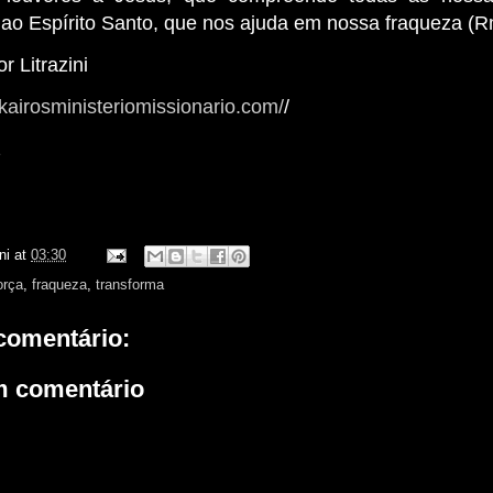
 ao Espírito Santo, que nos ajuda em nossa fraqueza (R
r Litrazini
kairosministeriomissionario.com/
/
z
ni
at
03:30
orça
,
fraqueza
,
transforma
omentário:
m comentário