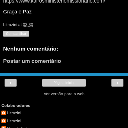
https://www.kairosministeriomissionario.com/
Graça e Paz
Litrazini
at
03:30
Compartilhar
Nenhum comentário:
Postar um comentário
‹
›
Página inicial
Ver versão para a web
Colaboradores
Litrazini
Litrazini