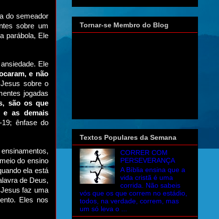
la do semeador
Tornar-se Membro do Blog
intes sobre um
a parábola, Ele
 ansiedade. Ele
focaram, e não
 Jesus sobre o
ementes jogadas
s, são os que
 e as demais
-19; ênfase do
Textos Populares da Semana
 ensinamentos,
CORRER COM
PERSEVERANÇA
 meio do ensino
A Bíblia ensina que a
quando ela está
vida cristã é uma
lavra de Deus,
corrida. Não sabeis
, Jesus faz uma
vós que os que correm no estádio,
ento. Eles nos
todos, na verdade, correm, mas
um só leva o ...