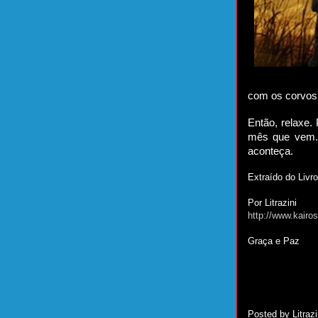
com os corvos
Então, relaxe
mês que vem. 
aconteça.
Extraído do Livr
Por Litrazini
http://www.kairo
Graça e Paz
Posted by
Litrazi