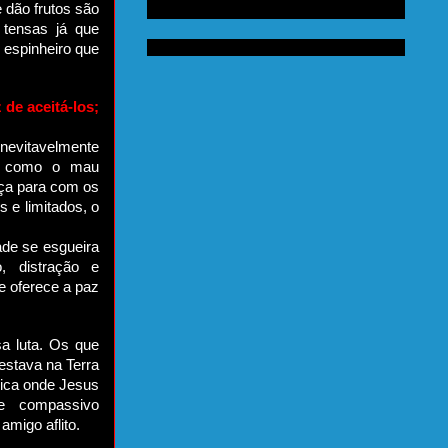
 dão frutos são
 tensas já que
espinheiro que
de aceitá-los;
nevitavelmente
am como o mau
raça para com os
 e limitados, o
ade se esgueira
 distração e
e oferece a paz
a luta. Os que
estava na Terra
ica onde Jesus
e compassivo
amigo aflito.