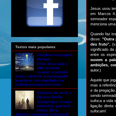
Jesus usou te
em Marcos 4. 
semeador espal
menciona uma 
Quando faz iss
disse:
"Outra 
deu fruto",
(v.
Textos mais populares
significado da
entre os espi
A sublime mensagem
do natal
ouvem a pal
Onde Jesus está o
ambições, con
aflito encontra
autor.)
consolo, o perdido
acha o caminho, o escorraçado
Aquele que jo
levanta-se com dignidade e a
Galiléia que jazia em trevas...
mas a referênc
e da pregação.
A decisão de servir a
sendo semeada
Deus na família
sufoca a vida 
Sua família é o maior
patrimônio que você
ligação diret
possui. Bens,
sufocam!
diplomas e sucesso profissional