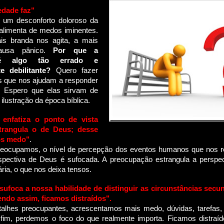
edade faz"
 um desconforto doloroso da
alimenta de medos iminentes.
s branda nos agita, a mais
ausa pânico.
Por que a
 é algo tão errado e
te debilitante?
Quero fazer
s que nos ajudam a responder
. Espero que elas sirvam de
ilustração da época bíblica.
 enfatiza o ponto de vista
rangula o de Deus;
desse
os medo"
.
eocupamos, o nível de percepção dos eventos humanos que nos ro
rspectiva de Deus é sufocada. A preocupação estrangula a perspec
ária, o que nos deixa tensos.
sufoca a nossa habilidade de distinguir as circunstâncias secu
endo assim, ficamos distraídos".
alhes preocupantes, acrescentamos mais medo, dúvidas, tarefas, 
 fim, perdemos o foco do que realmente importa. Ficamos distraíd