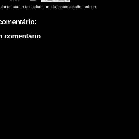
idando com a ansiedade
,
medo
,
preocupação
,
sufoca
omentário:
m comentário