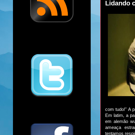
Lidando 
com tudo!" A pa
Em latim, a pa
em alemão wur
ameaça estran
tentamos respi