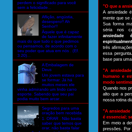
perdem o significado para você
"O que a ansi
sem a felicidade...
A ansiedade é
Aflição, angústia,
mente que se 
desespero!! Ah
Sua forma mai
Senhor!!
séria nos c
Àquele que é capaz
ansiedade
de fazer infinitamente
mais do que tudo o que pedimos
espiritualmen
ou pensamos, de acordo com o
três afirmaçõe
seu poder que atua em nós . (Ef.
essa pergunta
3.20)...
base para uma 
A Embalagem de
Deus
"A ansiedade
Um jovem estava para
humano e est
se formar. Já há
modo sentim
muitos meses ele
Quando nos pr
vinha admirando um lindo carro
esporte. Sabendo que seu pai
alto que a pe
podia muito bem arcar...
nossa rotina di
Segredos para uma
"A ansiedade 
oração bem recebida
é essencial; s
1. ORAR . Não basta
Em meio a det
saber que temos que
orar, não basta falar
pressões. Por