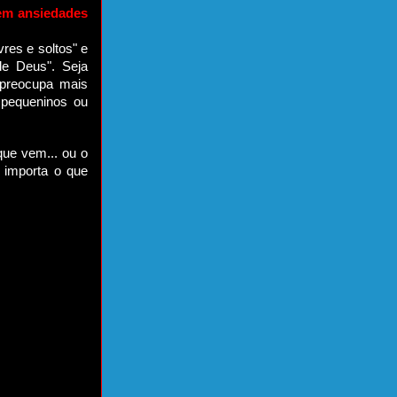
em ansiedades
vres e soltos" e
de Deus". Seja
 preocupa mais
pequeninos ou
ue vem... ou o
 importa o que