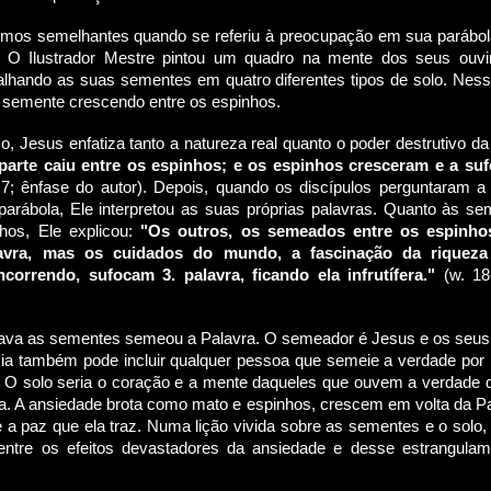
rmos semelhantes quando se referiu à preocupação em sua parábo
O Ilustrador Mestre pintou um quadro na mente dos seus ouv
hando as suas sementes em quatro diferentes tipos de solo. Ness
semente crescendo entre os espinhos.
o, Jesus enfatiza tanto a natureza real quanto o poder destrutivo da
parte caiu entre os espinhos; e os espinhos cresceram e a su
7; ênfase do autor). Depois, quando os discípulos perguntaram a
 parábola, Ele interpretou as suas próprias palavras. Quanto às s
nhos, Ele explicou:
"Os outros, os semeados entre os espinho
avra, mas os cuidados do mundo, a fascinação da riqueza
correndo, sufocam 3. palavra, ficando ela infrutífera."
(w. 18
gava as sementes semeou a Palavra. O semeador é Jesus e os seus
ia também pode incluir qualquer pessoa que semeie a verdade por
 O solo seria o coração e a mente daqueles que ouvem a verdade 
. A ansiedade brota como mato e espinhos, crescem em volta da Pa
e a paz que ela traz. Numa lição vivida sobre as sementes e o solo
a entre os efeitos devastadores da ansiedade e desse estrangulam