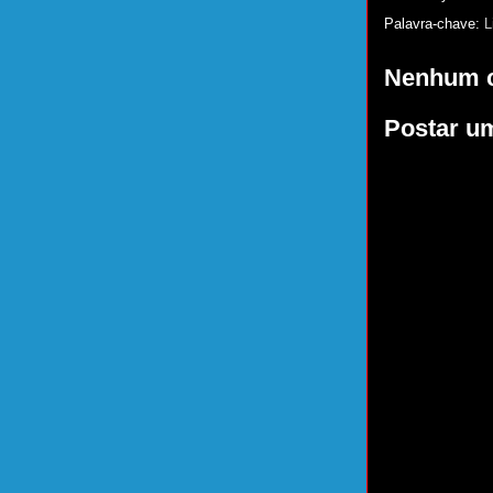
Palavra-chave:
L
Nenhum c
Postar u