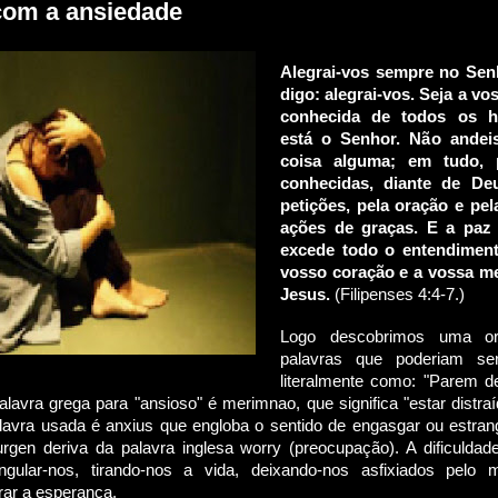
com a ansiedade
Alegrai-vos sempre no Sen
digo: alegrai-vos. Seja a v
conhecida de todos os h
está o Senhor. Não andei
coisa alguma; em tudo, 
conhecidas, diante de De
petições, pela oração e pel
ações de graças. E a paz
excede todo o entendiment
vosso coração e a vossa m
Jesus.
(Fi
li
penses 4:4-7.)
Logo descobrimos uma o
palavras que poderiam ser
literalmente como: "Parem d
lavra grega para "ansioso" é merimnao, que significa "estar distraí
lavra usada é anxius que engloba o sentido de engasgar ou estrang
gen deriva da palavra inglesa worry (preocupação). A dificuldad
gular-nos, tirando-nos a vida, deixando-nos asfixiados pelo
rar a esperança.