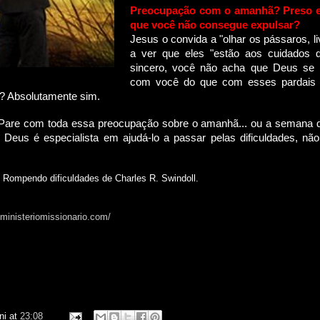
Preocupação com o amanhã? Preso 
que você não consegue expulsar?
Jesus o convida a "olhar os pássaros, li
a ver que eles "estão aos cuidados 
sincero, você não acha que Deus se
com você do que com esses pardais 
? Absolutamente sim.
. Pare com toda essa preocupação sobre o amanhã... ou a semana q
Deus é especialista em ajudá-lo a passar pelas dificuldades, não
o Rompendo dificuldades de Charles R. Swindoll.
sministeriomissionario.com/
ni
at
23:08