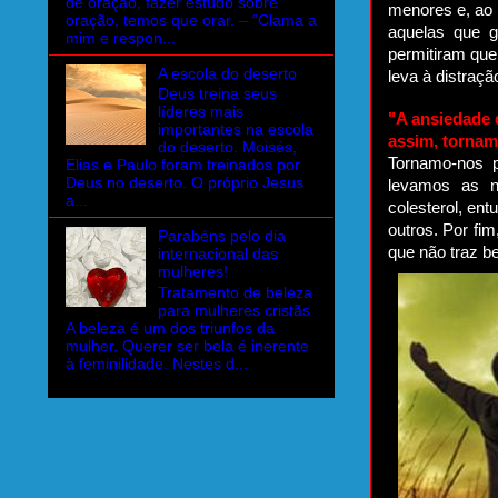
de oração, fazer estudo sobre
menores e, ao 
oração, temos que orar. – “Clama a
aquelas que g
mim e respon...
permitiram qu
A escola do deserto
leva à distraçã
Deus treina seus
líderes mais
"A ansiedade 
importantes na escola
assim, tornam
do deserto. Moisés,
Tornamo-nos p
Elias e Paulo foram treinados por
Deus no deserto. O próprio Jesus
levamos as n
a...
colesterol, ent
outros. Por fi
Parabéns pelo dia
que não traz b
internacional das
mulheres!
Tratamento de beleza
para mulheres cristãs
A beleza é um dos triunfos da
mulher. Querer ser bela é inerente
à feminilidade. Nestes d...