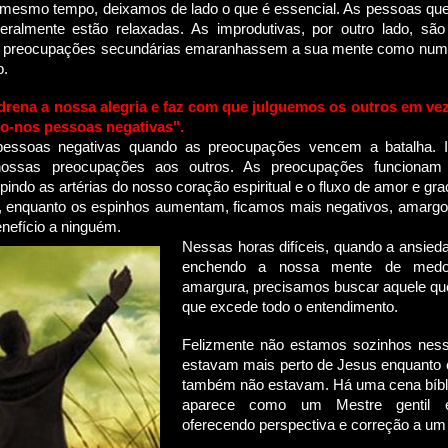
mesmo tempo, deixamos de lado o que é essencial. As pessoas que
eralmente estão relaxadas. As improdutivas, por outro lado, são
e preocupações secundárias emaranhassem a sua mente como num 
o.
drena a nossa alegria e faz com que julguemos os outros em vez 
o-nos pessoas negativas".
essoas negativas quando as preocupações vencem a batalha. I
ossas preocupações aos outros. As preocupações funcion
upindo as artérias do nosso coração espiritual e o fluxo de amor e g
m, enquanto os espinhos aumentam, ficamos mais negativos, amargos
enefício a ninguém
.
Nessas horas difíceis, quando a ansied
enchendo a nossa mente de medo,
amargura, precisamos buscar aquele qu
que excede todo o entendimento.
Felizmente não estamos sozinhos ness
estavam mais perto de Jesus enquanto 
também não estavam. Há uma cena bíbl
aparece como um Mestre gentil 
oferecendo perspectiva e correção a um 