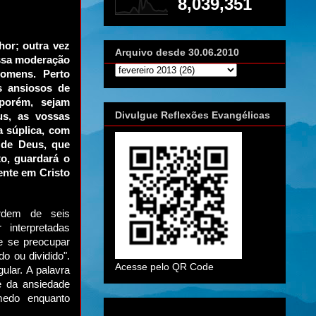
8,039,351
hor; outra vez
Arquivo desde 30.06.2010
ossa moderação
omens. Perto
s ansiosos de
porém, sejam
Divulgue Reflexões Evangélicas
us, as vossas
a súplica, com
 de Deus, que
o, guardará o
ente em Cristo
rdem de seis
 interpretadas
e se preocupar
do ou dividido".
Acesse pelo QR Code
ular. A palavra
e da ansiedade
 medo enquanto