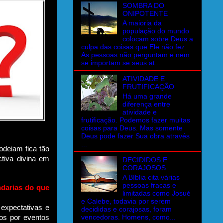
SOMBRA DO
ONIPOTENTE
A maioria da
população do mundo
colocam sobre Deus a
culpa das coisas que Ele não fez.
As pessoas não perguntam e nem
se importam se seus at...
ATIVIDADE E
FRUTIFICAÇÃO
Há uma grande
diferença entre
atividade e
frutificação. Podemos fazer muitas
coisas para Deus. Mas somente
Deus pode fazer Sua obra através
...
deiam fica tão
tiva divina em
DECIDIDOS E
CORAJOSOS
A Bíblia cita várias
pessoas fracas e
ndarias do que
limitadas como Josué
e Calebe, todavia por serem
expectativas e
decididas e corajosas, foram
vencedoras. Homens, como...
os por eventos