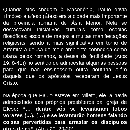
Quando eles chegam à Macedônia, Paulo envia
Timóteo a Éfeso (Éfeso era a cidade mais importante
da província romana de Ásia Menor. Nela se
destacavam iniciativas culturais como escolas
filosóficas; escola de magos e muitas manifestações
religiosas, sendo a mais significativa em torno de
Ártemis: a deusa do meio ambiente conhecida como
Diana pelos romanos, a deusa da fertilidade (Atos
19: 8-41)) no sentido de admoestar algumas pessoas
para que não ensinassem outra doutrina além
daquela que os apóstolos receberam de Jesus
Cristo.
Na época que Paulo esteve em Mileto, ele já havia
admoestado aos próprios presbíteros da igreja de
Éfeso
: “… dentre vós se levantaram lobos
vorazes (…).
(…) e se levantarão homens falando
coisas pervertidas para arrastar os discípulos
atrás deles”
. (Atos 20: 29-30).