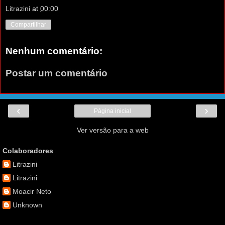
Litrazini
at
00:00
Compartilhar
Nenhum comentário:
Postar um comentário
‹
›
Página inicial
Ver versão para a web
Colaboradores
Litrazini
Litrazini
Moacir Neto
Unknown