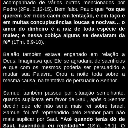
acompanhado de vários outros mencionados por
Pedro (2Pe. 2.12-15). Bem falou Paulo que
“os que
querem ser ricos caem em tentação, e em laço e
em muitas concupiscências loucas e nocivas… o
amor do dinheiro é a raiz de toda espécie de
males; e nessa cobiça alguns se desviaram da
fé”
(1Tm. 6.9-10).
Balaão também estava enganado em relação a
Deus. Imaginava que Ele se agradaria de sacrifícios
e que com os mesmos poderia ser persuadido a
mudar sua Palavra. Orou a noite toda sobre a
mesma causa, na tentativa de persuadir o Senhor.
Samuel também passou por situação semelhante,
quando suplicava em favor de Saul, após o Senhor
decidir que ele não seria mais rei sobre Israel.
Samuel foi até repreendido pelo Senhor para não
mais suplicar por Saul
. “Até quando terás dó de
Saul, havendo-o eu rejeitado?”
(1Sm. 16.1). O