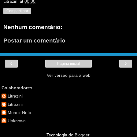
Litrazini
at
00:00
Compartilhar
Nenhum comentário:
Postar um comentário
‹
›
Página inicial
Ver versão para a web
Colaboradores
Litrazini
Litrazini
Moacir Neto
Unknown
Tecnologia do
Blogger
.