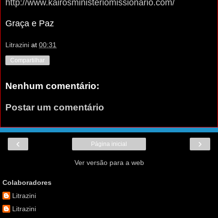
http://www.kairosministeriomissionario.com/
Graça e Paz
Litrazini
at
00:31
Compartilhar
Nenhum comentário:
Postar um comentário
‹
›
Página inicial
Ver versão para a web
Colaboradores
Litrazini
Litrazini