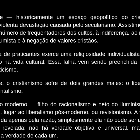
e — historicamente um espaço geopolítico do cri
violenta devastação causada pelo secularismo. Assistimo
número de freqüentadores dos cultos, à indiferença, ao 
umista e à negação de valores cristãos.
de praticantes exerce uma religiosidade individualista
 na vida cultural. Essa falha vem sendo preenchida 
ticismo.
e, o cristianismo sofre de dois grandes males: o lib
ntalismo.
mo moderno — filho do racionalismo e neto do ilumin
, lugar ao liberalismo pós-moderno, ou revisionismo. A
gida apenas pela razão; simplesmente ela não pode ser a
 revelada; não há verdade objetiva e universal, m
 da verdade de cada um.