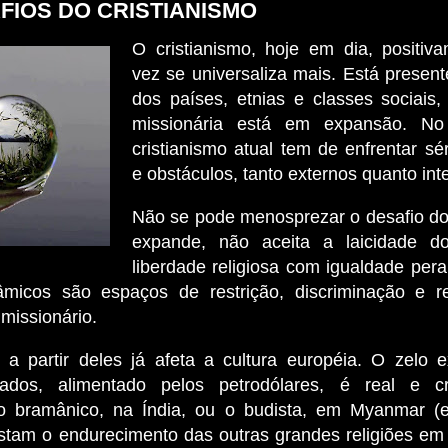
FIOS DO CRISTIANISMO
O cristianismo, hoje em dia, positiv
vez se universaliza mais. Está present
dos países, etnias e classes sociais,
missionária está em expansão. No
cristianismo atual tem de enfrentar sé
e obstáculos, tanto externos quanto int
Não se pode menosprezar o desafio do 
expande, não aceita a laicidade d
liberdade religiosa com igualdade pera
âmicos são espaços de restrição, discriminação e 
 missionário.
 a partir deles já afeta a cultura européia. O zelo e
ados, alimentado pelos petrodólares, é real e c
o bramânico, na Índia, ou o budista, em Myanmar (e
tam o endurecimento das outras grandes religiões em 