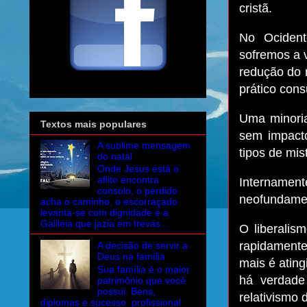
cristã.
No Ocident
sofremos a 
redução do 
prático cons
Uma minoria 
Textos mais populares
sem impacto
A sublime mensagem
tipos de mis
do natal
Onde Jesus está o
aflito encontra
Internament
consolo, o perdido
neofundame
acha o caminho, o escorraçado
levanta-se com dignidade e a
Galiléia que jazia em trevas...
O liberalis
rapidamente
A decisão de servir a
Deus na família
mais é atin
Sua família é o maior
há verdade
patrimônio que você
possui. Bens,
relativismo
diplomas e sucesso profissional