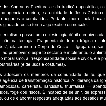
e das Sagradas Escrituras e da tradição apostólica, o c
omo agência do reino, e a unicidade de Jesus Cristo c
o negados e combatidos. Portanto, morrer pela boca 
 gladiadores se torna algo exótico ou ridículo.
entalismo possui uma eclesiologia débil e equivocada
e não na teologia. Fragmenta de forma trágica e int
es”, dilacerando o Corpo de Cristo — Igreja una, santa
 ao promover o espírito sectário e intolerante, o antiint
 o moralismo, a irresponsabilidade social e cívica, e a pr
outrinárias (e de usos e costumes).
s adoecem os membros da comunidade de fé, que 
e agência de transformação histórica. A liderança da Igr
ambiciosa, carreirista, narcisista, triunfalista — aba
idos, foge dos riscos. É incapaz de se unir, de expres
e, ou de elaborar respostas adequadas aos desafios atu