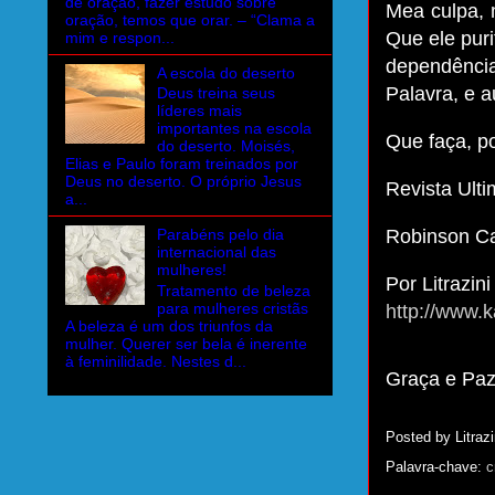
de oração, fazer estudo sobre
Mea culpa, 
oração, temos que orar. – “Clama a
Que ele puri
mim e respon...
dependênci
A escola do deserto
Palavra, e 
Deus treina seus
líderes mais
importantes na escola
Que faça, p
do deserto. Moisés,
Elias e Paulo foram treinados por
Deus no deserto. O próprio Jesus
Revista Ult
a...
Robinson Ca
Parabéns pelo dia
internacional das
mulheres!
Por Litrazini
Tratamento de beleza
para mulheres cristãs
http://www.k
A beleza é um dos triunfos da
mulher. Querer ser bela é inerente
à feminilidade. Nestes d...
Graça e Pa
Posted by
Litrazi
Palavra-chave:
c