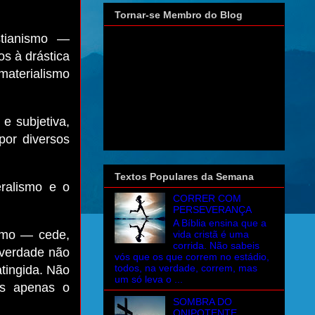
Tornar-se Membro do Blog
stianismo —
s à drástica
materialismo
 e subjetiva,
por diversos
Textos Populares da Semana
eralismo e o
CORRER COM
PERSEVERANÇA
A Bíblia ensina que a
ismo — cede,
vida cristã é uma
corrida. Não sabeis
 verdade não
vós que os que correm no estádio,
todos, na verdade, correm, mas
tingida. Não
um só leva o ...
as apenas o
SOMBRA DO
ONIPOTENTE