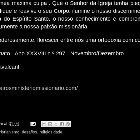
mea maxima culpa . Que o Senhor da Igreja tenha pie
fique e reavive o seu Corpo, ilumine o nosso discernim
a do Espírito Santo, o nosso conhecimento e compro
aumente a nossa paixão missionária.
oderosamente, florescer entre nós uma ortodoxia com c
imato - Ano XXXVIII n.º 297 - Novembro/Dezembro
valcanti
airosministeriomissionario.com/
z
ni
at
01:08
ristianismo
,
desafios
,
religiosidade