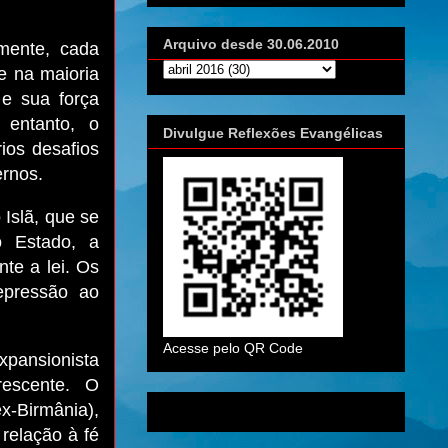
Arquivo desde 30.06.2010
amente, cada
e na maioria
 e sua força
 entanto, o
Divulgue Reflexões Evangélicas
rios desafios
ernos.
Islã, que se
o Estado, a
nte a lei. Os
repressão ao
Acesse pelo QR Code
xpansionista
rescente. O
x-Birmânia),
relação à fé