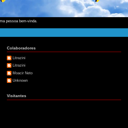
ma pessoa bem-vinda.
Colaboradores
Litrazini
Litrazini
Moacir Neto
Unknown
Visitantes