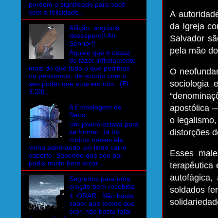
perdem o significado para você
sem a felicidade...
A autoridad
da Igreja c
Aflição, angústia,
desespero!! Ah
Salvador sã
Senhor!!
pela mão dos
Àquele que é capaz
de fazer infinitamente
mais do que tudo o que pedimos
O neofundam
ou pensamos, de acordo com o
sociologia 
seu poder que atua em nós . (Ef.
3.20)...
“denominaçõ
A Embalagem de
apostólica —
Deus
o legalismo,
Um jovem estava para
distorções d
se formar. Já há
muitos meses ele
vinha admirando um lindo carro
Esses male
esporte. Sabendo que seu pai
podia muito bem arcar...
terapêutica 
autofágica, 
Segredos para uma
oração bem recebida
soldados fer
1. ORAR . Não basta
solidariedad
saber que temos que
orar, não basta falar