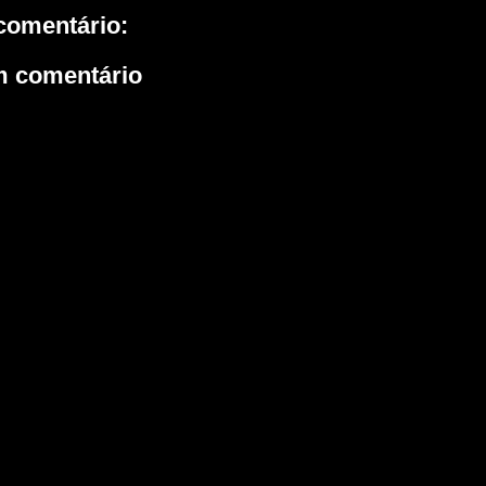
omentário:
m comentário