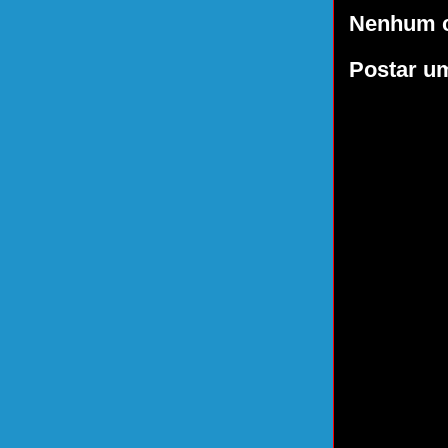
Nenhum c
Postar u