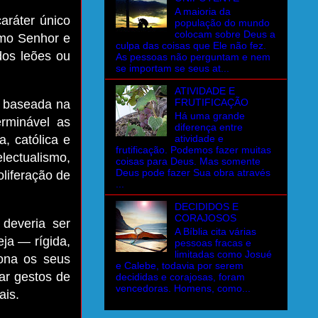
A maioria da
aráter único
população do mundo
colocam sobre Deus a
omo Senhor e
culpa das coisas que Ele não fez.
dos leões ou
As pessoas não perguntam e nem
se importam se seus at...
ATIVIDADE E
FRUTIFICAÇÃO
, baseada na
Há uma grande
erminável as
diferença entre
atividade e
, católica e
frutificação. Podemos fazer muitas
electualismo,
coisas para Deus. Mas somente
Deus pode fazer Sua obra através
oliferação de
...
DECIDIDOS E
CORAJOSOS
deveria ser
A Bíblia cita várias
eja — rígida,
pessoas fracas e
limitadas como Josué
ndona os seus
e Calebe, todavia por serem
sar gestos de
decididas e corajosas, foram
vencedoras. Homens, como...
ais.