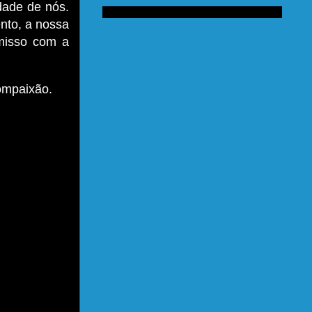
dade de nós.
ento, a nossa
misso com a
ompaixão.