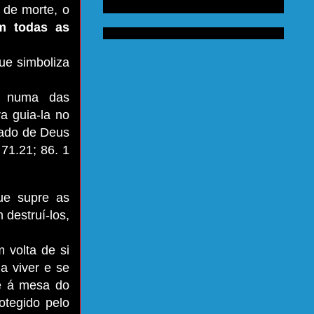
 de morte, o
m todas as
ue simboliza
o numa das
a guia-la no
jado de Deus
71.21; 86. 1
ue supre as
destruí-los,
m volta de si
a viver e se
se á mesa do
otegido pelo