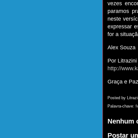
vezes enco
paramos pra
neste versí
expressar e
for a situaçã
Alex Souza
Por Litrazini
http://www.k
Graça e Pa
Posted by
Litrazi
Palavra-chave:
f
Nenhum c
Postar u