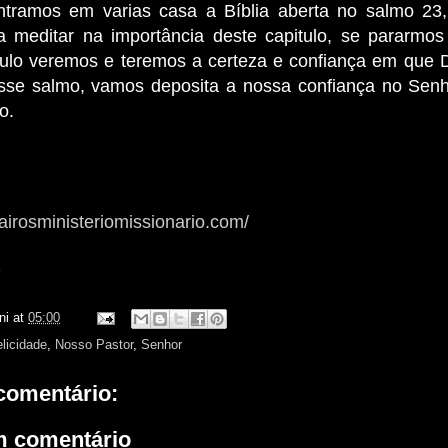
ntramos em varias casa a Bíblia aberta no salmo 23
 meditar na importância deste capitulo, se pararmos
culo veremos e teremos a certeza e confiança em que 
sse salmo, vamos deposita a nossa confiança no Senh
o.
airosministeriomissionario.com/
z
ni
at
05:00
elicidade
,
Nosso Pastor
,
Senhor
omentário:
m comentário