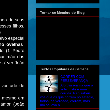
Tornar-se Membro do Blog
cada de seus
esses filhos,
)
lvo especial
o ovelhas¨
do (1 Pedro
çar mão das
s ( ver João
Textos Populares da Semana
CORRER COM
PERSEVERANÇA
a vontade de
A Bíblia ensina que a
vida cristã é uma
corrida. Não sabeis
vós que os que correm no estádio,
r, mesmo em
todos, na verdade, correm, mas
 amor (João
um só leva o ...