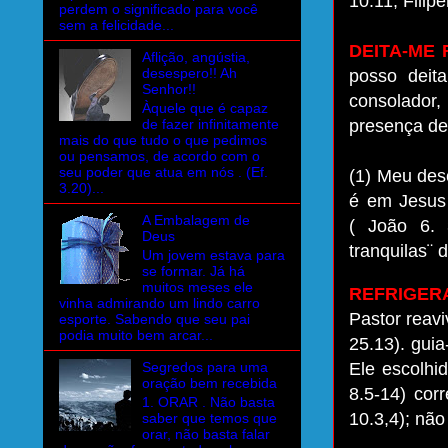
10.11; Filip
perdem o significado para você
sem a felicidade...
DEITA-ME
Aflição, angústia,
desespero!! Ah
posso deit
Senhor!!
consolador
Àquele que é capaz
de fazer infinitamente
presença de 
mais do que tudo o que pedimos
ou pensamos, de acordo com o
seu poder que atua em nós . (Ef.
(1) Meu des
3.20)...
é em Jesus
A Embalagem de
( João 6. 
Deus
tranquilas¨ 
Um jovem estava para
se formar. Já há
muitos meses ele
REFRIGER
vinha admirando um lindo carro
Pastor reav
esporte. Sabendo que seu pai
podia muito bem arcar...
25.13). gui
Segredos para uma
Ele escolhi
oração bem recebida
8.5-14) cor
1. ORAR . Não basta
10.3,4); não
saber que temos que
orar, não basta falar