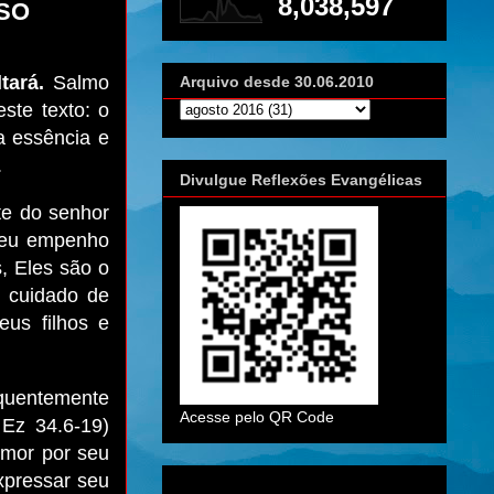
8,038,597
SO
tará.
Salmo
Arquivo desde 30.06.2010
ste texto: o
a essência e
.
Divulgue Reflexões Evangélicas
te do senhor
 seu empenho
, Eles são o
m cuidado de
us filhos e
quentemente
Acesse pelo QR Code
 Ez 34.6-19)
Amor por seu
xpressar seu