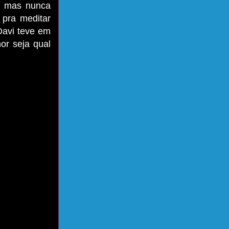
, mas nunca
 pra meditar
Davi teve em
or seja qual