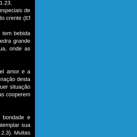
1.23.
especiais de
do crente (Ef
e tem bebida
pedra grande
ua, onde as
fiel amor e a
inação desta
uer situação
sas cooperem
a bondade e
ntemplar sua
 2,3). Muitas