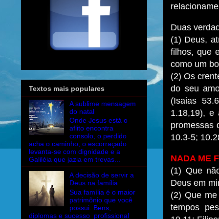
relacioname
Duas verdad
(1) Deus, a
filhos, que 
como um bom
(2) Os cren
do seu amo
Textos mais populares
(Isaias 53
A sublime mensagem
do natal
1.18,19), 
Onde Jesus está o
promessas d
aflito encontra
consolo, o perdido
10.3-5; 10.2
acha o caminho, o escorraçado
levanta-se com dignidade e a
NADA ME F
Galiléia que jazia em trevas...
(1) Que não
A decisão de servir a
Deus em min
Deus na família
Sua família é o maior
(2) Que me
patrimônio que você
tempos pes
possui. Bens,
diplomas e sucesso profissional