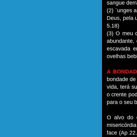
sangue derr
(2) ¨unges 
Deus, pela u
5.18)
(3) O meu c
abundante, 
escavada e
ovelhas beb
A BONDAD
bondade de 
vida, terá 
o crente po
para o seu 
O alvo do 
misericórdi
face (Ap 22.