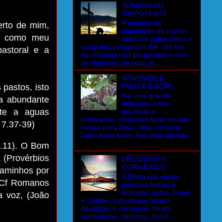
SOMBRA DO
ONIPOTENTE
A maioria da
erto de mim,
população do mundo
to como meu
colocam sobre Deus a
culpa das coisas que Ele não fez.
astoral e a
As pessoas não perguntam e nem
se importam se seus at...
ATIVIDADE E
FRUTIFICAÇÃO
pastos, isto
Há uma grande
a abundante
diferença entre
nte a aguas
atividade e
frutificação. Podemos fazer muitas
 7.37-39)
coisas para Deus. Mas somente
Deus pode fazer Sua obra através
...
2.11). O Bom
 (Provérbios
DECIDIDOS E
CORAJOSOS
caminhos por
A Bíblia cita várias
, Cf Romanos
pessoas fracas e
limitadas como Josué
a voz, (João
e Calebe, todavia por serem
decididas e corajosas, foram
vencedoras. Homens, como...