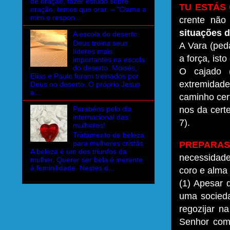
de oração, fazer estudo sobre
TU ESTÁS
oração, temos que orar. – “Clama a
mim e respon...
crente nã
situações d
A escola do deserto
Deus treina seus
A Vara (ped
líderes mais
a força, ist
importantes na escola
do deserto. Moisés,
O cajado 
Elias e Paulo foram treinados por
extremidade
Deus no deserto. O próprio Jesus
a...
caminho cer
nos da cert
Parabéns pelo dia
internacional das
7).
mulheres!
Tratamento de beleza
para mulheres cristãs
PREPARA
A beleza é um dos triunfos da
necessidade
mulher. Querer ser bela é inerente
à feminilidade. Nestes d...
coro e alma
(1) Apesar d
uma socieda
regozijar n
Senhor com 