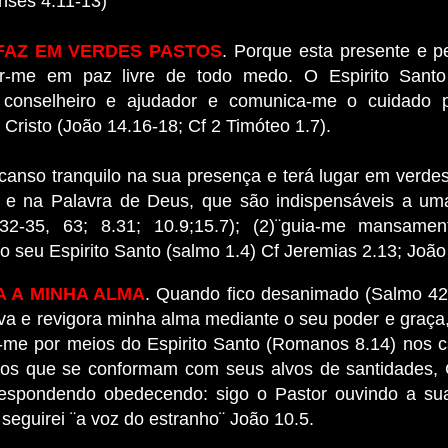
enses 4.11-13)
 FAZ EM VERDES PASTOS
. Porque esta presente e p
ar-me em paz livre de todo medo. O Espirito San
, conselheiro e ajudador e comunica-me o cuidado p
Cristo (João 14.16-18; Cf 2 Timóteo 1.7).
canso tranquilo na sua presença e terá lugar em verdes 
 e na Palavra de Deus, que são indispensáveis a um
32-35, 63; 8.31; 10.9;15.7); (2)¨guia-me mansame
do seu Espirito Santo (salmo 1.4) Cf Jeremias 2.13; João
A A MINHA ALMA
. Quando fico desanimado (Salmo 4
iva e revigora minha alma mediante o seu poder e graça,
a-me por meios do Espirito Santo (Romanos 8.14) nos 
dos que se conformam com seus alvos de santidades
respondendo obedecendo: sigo o Pastor ouvindo a su
 seguirei ¨a voz do estranho¨ João 10.5.