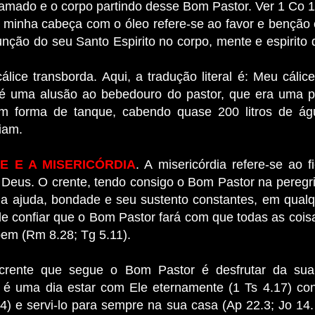
amado e o corpo partindo desse Bom Pastor. Ver 1 Co 1
a minha cabeça com o óleo refere-se ao favor e benção 
nção do seu Santo Espirito no corpo, mente e espirito 
álice transborda. Aqui, a tradução literal é: Meu cálic
é uma alusão ao bebedouro do pastor, que era uma 
m forma de tanque, cabendo quase 200 litros de ág
iam.
E E A MISERICÓRDIA
. A misericórdia refere-se ao 
Deus. O crente, tendo consigo o Bom Pastor na peregr
sua ajuda, bondade e seu sustento constantes, em qualq
de confiar que o Bom Pastor fará com que todas as coi
bem (Rm 8.28; Tg 5.11).
crente que segue o Bom Pastor é desfrutar da su
a é uma dia estar com Ele eternamente (1 Ts 4.17) co
4) e servi-lo para sempre na sua casa (Ap 22.3; Jo 14.