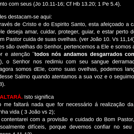
nto com seus (Jo 10.11-16; Cf Hb 13.20; 1 Pe 5.4).
es destacam-se aqui:
través de Cristo e do Espirito Santo, esta afeiçoado a 
ele deseja amar, cuidar, proteger, guiar, e estar perto d
 Pastor cuida de suas ovelhas. (ver João 10. Vs 11,14
tes são ovelhas do Senhor, pertencemos a Ele e somos a
r e atenção
¨todos nós andamos desgarrados com
.6), o Senhor nos redimiu com seu sangue derrama
e agora somos dEle, como suas ovelhas, podemos lan
esse Salmo quando atentamos a sua voz e o seguimo
8).
ALTARÁ.
Isto significa
 me faltará nada que for necessário á realização d
ha vida ( 3 João vs 2);
 contentarei com a provisão e cuidado do Bom Pasto
soalmente difíceis, porque devemos confiar no seu