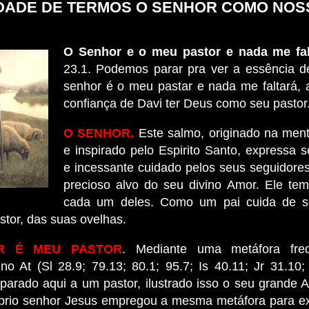
IDADE DE TERMOS O SENHOR COMO NOS
O Senhor e o meu pastor e nada me fal
23.1. Podemos parar pra ver a essência de
senhor é o meu pastar e nada me faltará, 
confiança de Davi ter Deus como seu pastor
O SENHOR.
Este salmo, originado na men
e inspirado pelo Espirito Santo, expressa
e incessante cuidado pelos seus seguidores
precioso alvo do seu divino Amor. Ele te
cada um deles. Como um pai cuida de se
tor, das suas ovelhas.
R É MEU PASTOR
. Mediante uma metáfora fre
o At (Sl 28.9; 79.13; 80.1; 95.7; Is 40.11; Jr 31.10;
arado aqui a um pastor, ilustrado isso o seu grande 
prio senhor Jesus empregou a mesma metáfora para e