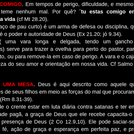
 COMIGO
. Em tempos de perigo, dificuldade, e mesmo
o teme nenhum mal. Por quê?
¨tu estas comigo e
a vida
(cf Mt 28.20).
aço de pau curto) é um arma de defesa ou disciplina, q
o é o poder e autoridade de Deus (Ex 21.20; jó 9.34).
( uma vara longa e delgada, tendo um ganch
s) serve para trazer a ovelha para perto do pastor, par
to, ou para remove-la em caso de perigo. A vara e o ca
eza do seu amor e orientação em nossa vida. Cf Salmo 
S UMA MESA
. Deus é aqui descrito como aquele q
s de seus filhos em meio as forças do mal que procuram 
 (Rm 8.31-39).
e o crente estar em luta diária contra satanas e ter e
de pagã, a graça de Deus que ele recebe capacita-o 
a presença de Deus (2 Co 12.9,10). Ele pode saciar-
fé, ação de graça e esperança em perfeita paz, e pr