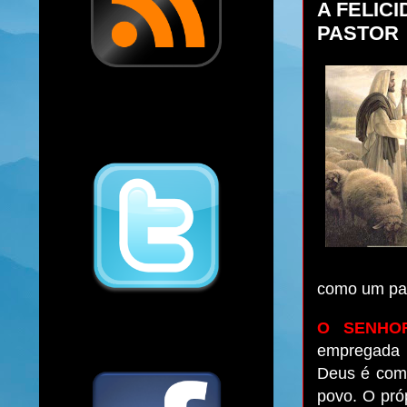
A FELIC
PASTOR
como um pas
O SENHO
empregada n
Deus é comp
povo. O pró