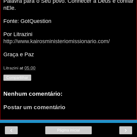
Palavra para o Seu povo. Conhecer a Deus é confiar
nEle.
Fonte: GotQuestion
Por Litrazini
http://www.kairosministeriomissionario.com/
Graça e Paz
Litrazini
at
05:00
Compartilhar
Nenhum comentário:
Postar um comentário
‹
›
Página inicial