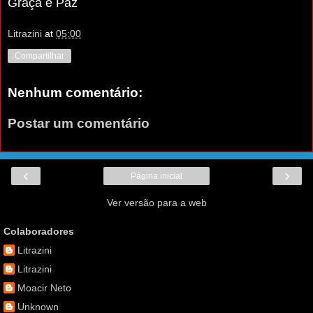
Graça e Paz
Litrazini
at
05:00
Compartilhar
Nenhum comentário:
Postar um comentário
‹
›
Página inicial
Ver versão para a web
Colaboradores
Litrazini
Litrazini
Moacir Neto
Unknown