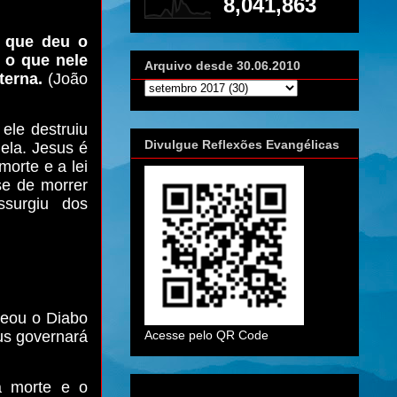
8,041,863
 que deu o
 o que nele
Arquivo desde 30.06.2010
terna.
(João
ele destruiu
Divulgue Reflexões Evangélicas
ela. Jesus é
morte e a lei
se de morrer
ssurgiu dos
peou o Diabo
Acesse pelo QR Code
us governará
a morte e o