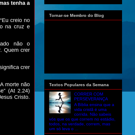
 mas tenha a
Tornar-se Membro do Blog
“Eu creio no
do na cruz e
cado não o
r. Quem crer
ignifica crer
 A morte não
Textos Populares da Semana
e” (At 2.24)
CORRER COM
esus Cristo.
PERSEVERANÇA
A Bíblia ensina que a
vida cristã é uma
corrida. Não sabeis
vós que os que correm no estádio,
todos, na verdade, correm, mas
um só leva o ...