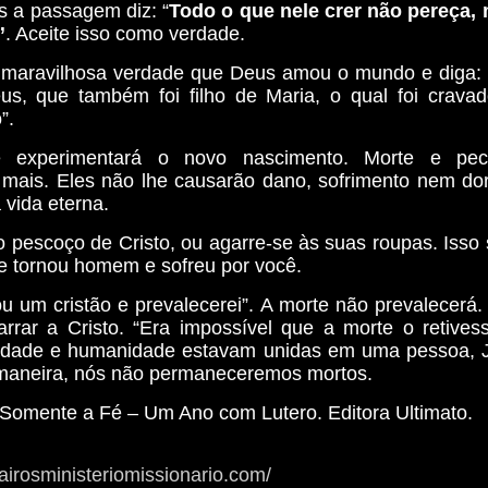
s a passagem diz: “
Todo o que nele crer não pereça,
”
. Aceite isso como verdade.
 maravilhosa verdade que Deus amou o mundo e diga: 
us, que também foi filho de Maria, o qual foi crava
”.
ê experimentará o novo nascimento. Morte e pe
mais. Eles não lhe causarão dano, sofrimento nem do
á vida eterna.
 pescoço de Cristo, ou agarre-se às suas roupas. Isso s
e tornou homem e sofreu por você.
ou um cristão e prevalecerei”. A morte não prevalecerá.
rrar a Cristo. “Era impossível que a morte o retivess
ndade e humanidade estavam unidas em uma pessoa, J
aneira, nós não permaneceremos mortos.
Somente a Fé – Um Ano com Lutero
. Editora Ultimato.
airosministeriomissionario.com/