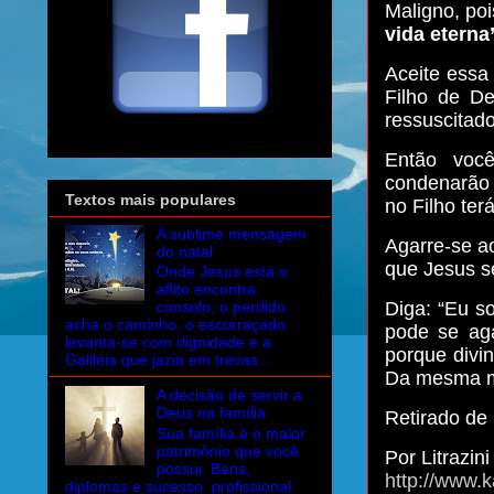
Maligno, poi
vida eterna
Aceite essa
Filho de De
ressuscitado
Então voc
condenarão 
Textos mais populares
no Filho ter
A sublime mensagem
Agarre-se ao
do natal
que Jesus s
Onde Jesus está o
aflito encontra
Diga: “Eu s
consolo, o perdido
acha o caminho, o escorraçado
pode se aga
levanta-se com dignidade e a
porque divi
Galiléia que jazia em trevas...
Da mesma m
A decisão de servir a
Deus na família
Retirado de
Sua família é o maior
patrimônio que você
Por Litrazini
possui. Bens,
http://www.k
diplomas e sucesso profissional