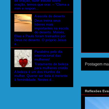
de oração, fazer estudo sobre
oração, temos que orar. – “Clama a
mim e respon...
A escola do deserto
Deus treina seus
líderes mais
importantes na escola
do deserto. Moisés,
Elias e Paulo foram treinados por
Deus no deserto. O próprio Jesus
a...
Parabéns pelo dia
internacional das
mulheres!
Postagem mai
Tratamento de beleza
para mulheres cristãs
A beleza é um dos triunfos da
mulher. Querer ser bela é inerente
à feminilidade. Nestes d...
Reflexões Eva