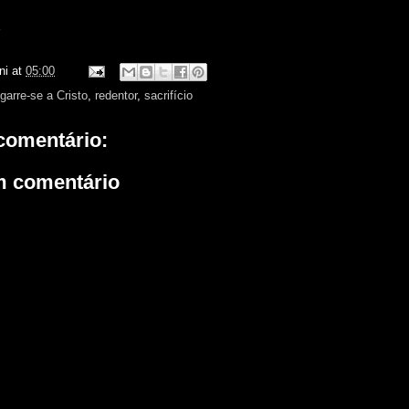
z
ni
at
05:00
garre-se a Cristo
,
redentor
,
sacrifício
omentário:
m comentário