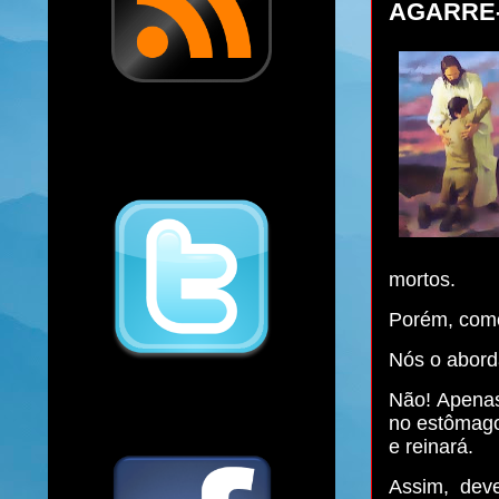
AGARRE-
mortos.
Porém, como
Nós o aborda
Não! Apenas
no estômago
e reinará.
Assim, dev