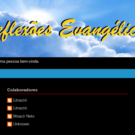
ma pessoa bem-vinda.
Colaboradores
Litrazini
Litrazini
Moacir Neto
Unknown