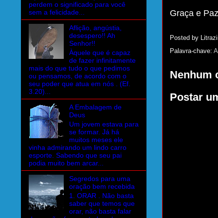
perdem o significado para você
sem a felicidade...
Graça e Pa
Aflição, angústia,
desespero!! Ah
Posted by
Litrazi
Senhor!!
Palavra-chave:
A
Àquele que é capaz
de fazer infinitamente
mais do que tudo o que pedimos
Nenhum c
ou pensamos, de acordo com o
seu poder que atua em nós . (Ef.
3.20)...
Postar u
A Embalagem de
Deus
Um jovem estava para
se formar. Já há
muitos meses ele
vinha admirando um lindo carro
esporte. Sabendo que seu pai
podia muito bem arcar...
Segredos para uma
oração bem recebida
1. ORAR . Não basta
saber que temos que
orar, não basta falar