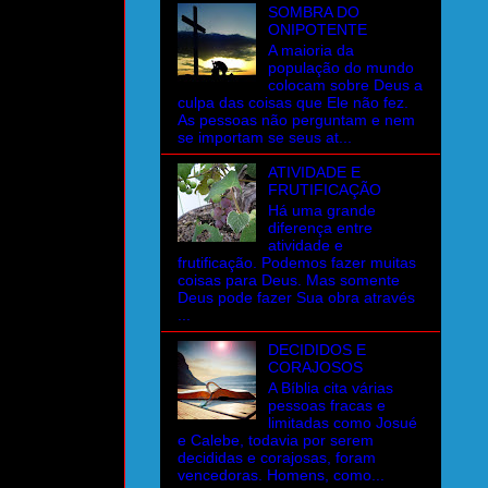
SOMBRA DO
ONIPOTENTE
A maioria da
população do mundo
colocam sobre Deus a
culpa das coisas que Ele não fez.
As pessoas não perguntam e nem
se importam se seus at...
ATIVIDADE E
FRUTIFICAÇÃO
Há uma grande
diferença entre
atividade e
frutificação. Podemos fazer muitas
coisas para Deus. Mas somente
Deus pode fazer Sua obra através
...
DECIDIDOS E
CORAJOSOS
A Bíblia cita várias
pessoas fracas e
limitadas como Josué
e Calebe, todavia por serem
decididas e corajosas, foram
vencedoras. Homens, como...