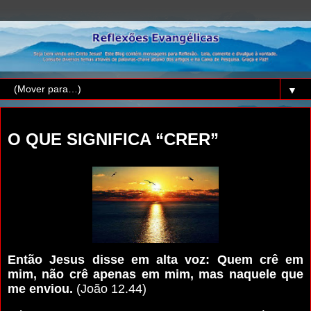
▼
segunda-feira, 15 de janeiro de 2018
O QUE SIGNIFICA “CRER”
Então Jesus disse em alta voz: Quem crê em
mim, não crê apenas em mim, mas naquele que
me enviou.
(João 12.44)