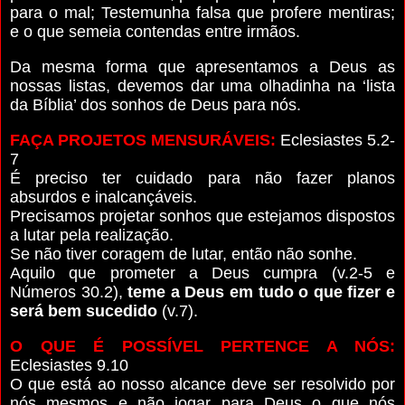
para o mal; Testemunha falsa que profere mentiras;
e o que semeia contendas entre irmãos.
Da mesma forma que apresentamos a Deus as
nossas listas, devemos dar uma olhadinha na ‘lista
da Bíblia’ dos sonhos de Deus para nós.
FAÇA PROJETOS MENSURÁVEIS:
Eclesiastes 5.2-
7
É preciso ter cuidado para não fazer planos
absurdos e inalcançáveis.
Precisamos projetar sonhos que estejamos dispostos
a lutar pela realização.
Se não tiver coragem de lutar, então não sonhe.
Aquilo que prometer a Deus cumpra (v.2-5 e
Números 30.2),
teme a Deus em tudo o que fizer e
será bem sucedido
(v.7).
O QUE É POSSÍVEL PERTENCE A NÓS:
Eclesiastes 9.10
O que está ao nosso alcance deve ser resolvido por
nós mesmos e não jogar para Deus o que nós