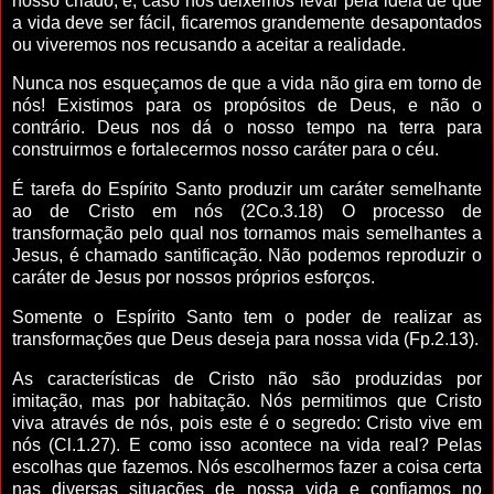
nosso criado, e, caso nos deixemos levar pela idéia de que
a vida deve ser fácil, ficaremos grandemente desapontados
ou viveremos nos recusando a aceitar a realidade.
Nunca nos esqueçamos de que a vida não gira em torno de
nós! Existimos para os propósitos de Deus, e não o
contrário. Deus nos dá o nosso tempo na terra para
construirmos e fortalecermos nosso caráter para o céu.
É tarefa do Espírito Santo produzir um caráter semelhante
ao de Cristo em nós (2Co.3.18) O processo de
transformação pelo qual nos tornamos mais semelhantes a
Jesus, é chamado santificação. Não podemos reproduzir o
caráter de Jesus por nossos próprios esforços.
Somente o Espírito Santo tem o poder de realizar as
transformações que Deus deseja para nossa vida (Fp.2.13).
As características de Cristo não são produzidas por
imitação, mas por habitação. Nós permitimos que Cristo
viva através de nós, pois este é o segredo: Cristo vive em
nós (Cl.1.27). E como isso acontece na vida real? Pelas
escolhas que fazemos. Nós escolhermos fazer a coisa certa
nas diversas situações de nossa vida e confiamos no