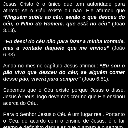
Jesus Cristo é o único que tem autoridade para
afirmar se o Céu existe ou não. Ele afirmou que
“
Ninguém subiu ao céu, senão o que desceu do
céu, o Filho do Homem, que está no céu”
(
João
3.13).
“Eu desci do céu não para fazer a minha vontade,
mas a vontade daquele que me enviou”
(
João
6.38
).
Ainda no mesmo capítulo Jesus afirmou:
“Eu sou o
pão vivo que desceu do céu; se alguém comer
desse pão, viverá para sempre”
(João 6.51).
Sabemos que o Céu existe porque Jesus o disse.
Jesus é Deus, logo devemos crer no que Ele ensinou
acerca do Céu.
Para o Senhor Jesus o Céu é um lugar real. Portanto
o Céu, de acordo com o ensino de Jesus, é o lar
eterno e definitivo daqueles que o amam e o servem.